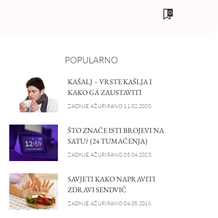
0
POPULARNO
KAŠALJ – VRSTE KAŠLJA I
KAKO GA ZAUSTAVITI
ZADNJE AŽURIRANO 11.02.2020.
ŠTO ZNAČE ISTI BROJEVI NA
SATU? (24 TUMAČENJA)
ZADNJE AŽURIRANO 05.04.2023.
SAVJETI KAKO NAPRAVITI
ZDRAVI SENDVIČ
ZADNJE AŽURIRANO 04.05.2016.