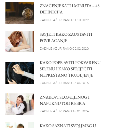
ZNAČENJE SATI I MINUTA – 48
DEFINICIJA
ZADNJE AŽURIRANO 31.10.2022.
SAVJETI KAKO ZAUSTAVITI
POVRAĆANJE
ZADNJE AŽURIRANO 02.02.2020.
KAKO POPRAVITI POKVARENU
SIRENU I KAKO SPRIJEČITI
NEPRESTANO TRUBLJENJE
ZADNJE AŽURIRANO 26.04.2016.
ZNAKOVI SLOMLJENOG I
NAPUKNUTOG REBRA
ZADNJE AŽURIRANO 18.01.2024.
KAKO SAZNATI SVOJ JMBG U