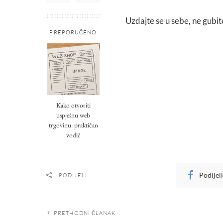
Uzdajte se u sebe, ne gubit
PREPORUČENO
Kako otvoriti
uspješnu web
trgovinu: praktičan
vodič
Podijel
PODIJELI
PRETHODNI ČLANAK