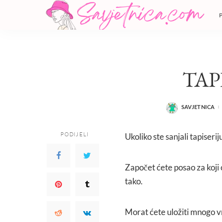
TAP
SAVJETNICA
POSTED
BY
PODIJELI
Ukoliko ste sanjali tapiseri
Započet ćete posao za koji 
tako.
Morat ćete uložiti mnogo vr