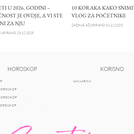
I U 2026. GODINI –
10 KORAKA KAKO SNIMI
OST JE OVDJE, A VI STE
VLOG ZA POČETNIKE
NI ZA NJU
ZADNJE AŽURIRANO 01.12.2025.
URIRANO 23.12.2025.
HOROSKOP
KORISNO
P
SANJARICA
HOROSKOP
 HOROSKOP
HOROSKOP