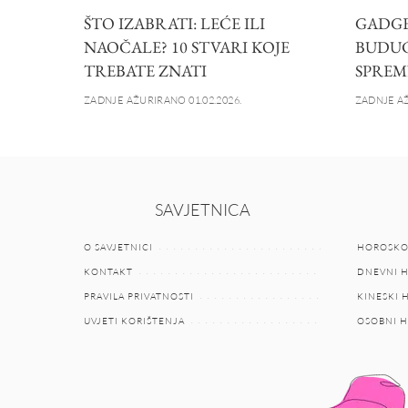
ŠTO IZABRATI: LEĆE ILI
GADGET
NAOČALE? 10 STVARI KOJE
BUDUĆN
TREBATE ZNATI
SPREM
ZADNJE AŽURIRANO 01.02.2026.
ZADNJE AŽ
SAVJETNICA
O SAVJETNICI
HOROSKO
KONTAKT
DNEVNI 
PRAVILA PRIVATNOSTI
KINESKI
UVJETI KORIŠTENJA
OSOBNI 