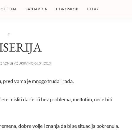
POČETNA
SANJARICA
HOROSKOP
BLOG
T
ISERIJA
ZADNJE AŽURIRANO 06.04.2013.
ju, pred vama je mnogo truda i rada.
ćete misliti da će ići bez problema, međutim, neće biti
emena, dobre volje i znanja da bi se situacija pokrenula.