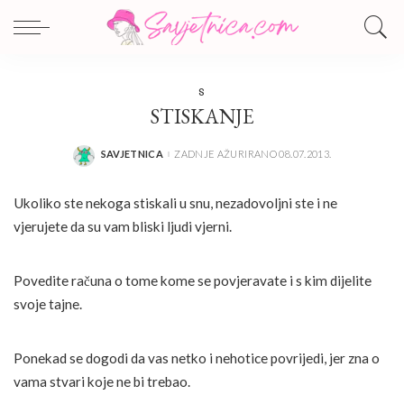
S
STISKANJE
SAVJETNICA
ZADNJE AŽURIRANO 08.07.2013.
POSTED
BY
Ukoliko ste nekoga stiskali u snu, nezadovoljni ste i ne
vjerujete da su vam bliski ljudi vjerni.
Povedite računa o tome kome se povjeravate i s kim dijelite
svoje tajne.
Ponekad se dogodi da vas netko i nehotice povrijedi, jer zna o
vama stvari koje ne bi trebao.