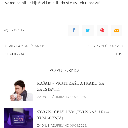
Nemojte biti isključivi i misliti da ste uvijek u pravu!
PODIJELI
PRETHODNI ČLANAK
SLJEDEĆI ČLANAK
REZERVOAR
RIBA
POPULARNO
KAŠALJ – VRSTE KAŠLJA I KAKO GA
ZAUSTAVITI
ZADNJE AŽURIRANO 11.02.2020.
ŠTO ZNAČE ISTI BROJEVI NA SATU? (24
TUMAČENJA)
ZADNJE AŽURIRANO 05.04.2023.