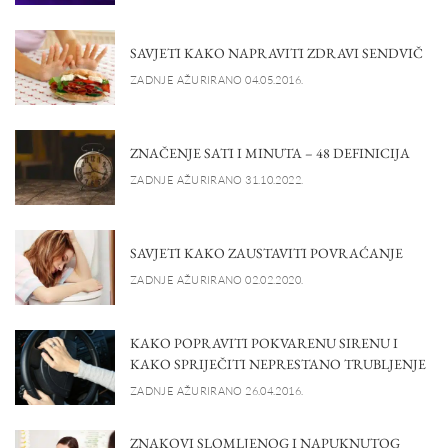
SAVJETI KAKO NAPRAVITI ZDRAVI SENDVIČ
ZADNJE AŽURIRANO 04.05.2016.
ZNAČENJE SATI I MINUTA – 48 DEFINICIJA
ZADNJE AŽURIRANO 31.10.2022.
SAVJETI KAKO ZAUSTAVITI POVRAĆANJE
ZADNJE AŽURIRANO 02.02.2020.
KAKO POPRAVITI POKVARENU SIRENU I
KAKO SPRIJEČITI NEPRESTANO TRUBLJENJE
ZADNJE AŽURIRANO 26.04.2016.
ZNAKOVI SLOMLJENOG I NAPUKNUTOG