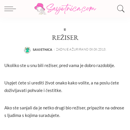
R
REŽISER
ZADNJE AŽURIRANO 08.08.2013.
SAVJETNICA
POSTED
BY
Ukoliko ste u snu bili režiser, pred vama je dobro razdoblje.
Uspjet ćete si urediti život onako kako volite, a na poslu ćete
doživljavati pohvale i čestitke.
Ako ste sanjali da je netko drugi bio režiser, pripazite na odnose
s ljudima s kojima surađujete.