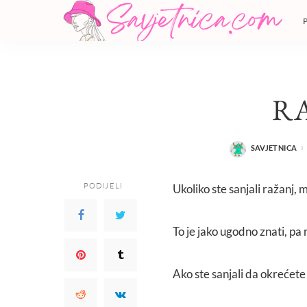
R
SAVJETNICA
POSTED
BY
PODIJELI
Ukoliko ste sanjali ražanj,
To je jako ugodno znati, pa n
Ako ste sanjali da okrećete