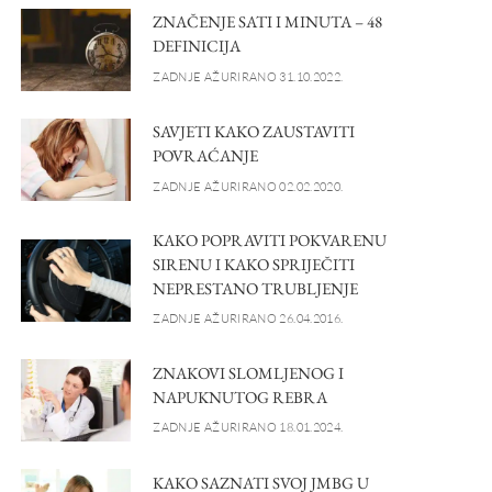
ZNAČENJE SATI I MINUTA – 48
DEFINICIJA
ZADNJE AŽURIRANO 31.10.2022.
SAVJETI KAKO ZAUSTAVITI
POVRAĆANJE
ZADNJE AŽURIRANO 02.02.2020.
KAKO POPRAVITI POKVARENU
SIRENU I KAKO SPRIJEČITI
NEPRESTANO TRUBLJENJE
ZADNJE AŽURIRANO 26.04.2016.
ZNAKOVI SLOMLJENOG I
NAPUKNUTOG REBRA
ZADNJE AŽURIRANO 18.01.2024.
KAKO SAZNATI SVOJ JMBG U