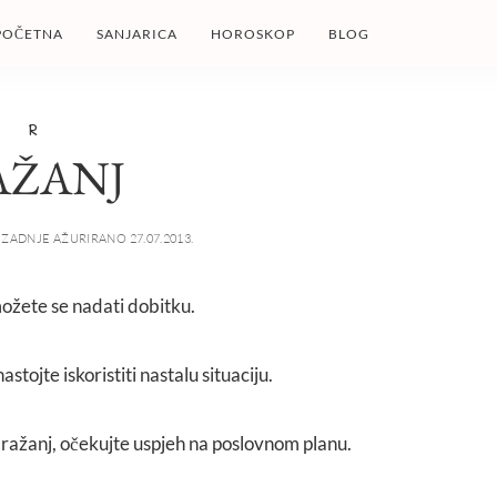
POČETNA
SANJARICA
HOROSKOP
BLOG
R
AŽANJ
ZADNJE AŽURIRANO 27.07.2013.
 možete se nadati dobitku.
astojte iskoristiti nastalu situaciju.
 ražanj, očekujte uspjeh na poslovnom planu.