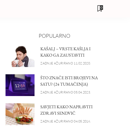
0
POPULARNO
KAŠALJ – VRSTE KAŠLJA I
KAKO GA ZAUSTAVITI
ZADNJE AŽURIRANO 11.02.2020.
ŠTO ZNAČE ISTI BROJEVI NA
SATU? (24 TUMAČENJA)
ZADNJE AŽURIRANO 05.04.2023.
SAVJETI KAKO NAPRAVITI
ZDRAVI SENDVIČ
ZADNJE AŽURIRANO 04.05.2016.