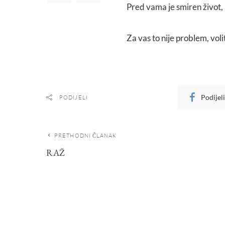
Pred vama je smiren život, 
Za vas to nije problem, voli
Podijel
PODIJELI
PRETHODNI ČLANAK
RAŽ