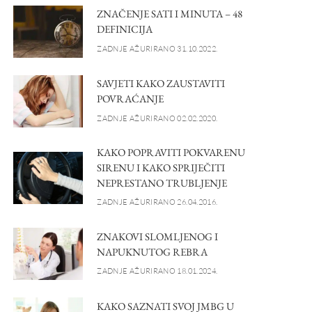
ZNAČENJE SATI I MINUTA – 48
DEFINICIJA
ZADNJE AŽURIRANO 31.10.2022.
SAVJETI KAKO ZAUSTAVITI
POVRAĆANJE
ZADNJE AŽURIRANO 02.02.2020.
KAKO POPRAVITI POKVARENU
SIRENU I KAKO SPRIJEČITI
NEPRESTANO TRUBLJENJE
ZADNJE AŽURIRANO 26.04.2016.
ZNAKOVI SLOMLJENOG I
NAPUKNUTOG REBRA
ZADNJE AŽURIRANO 18.01.2024.
KAKO SAZNATI SVOJ JMBG U