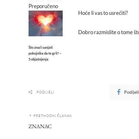
Preporučeno
Hoće li vas to usrećiti?
Dobro razmislite o tome što
Što znači sanjati
pokojnika da te grli? –
5 objašnjenja
Podijel
PODIJELI
PRETHODNI ČLANAK
ZNANAC