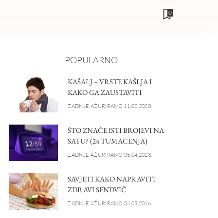
0
POPULARNO
KAŠALJ – VRSTE KAŠLJA I
KAKO GA ZAUSTAVITI
ZADNJE AŽURIRANO 11.02.2020.
ŠTO ZNAČE ISTI BROJEVI NA
SATU? (24 TUMAČENJA)
ZADNJE AŽURIRANO 05.04.2023.
SAVJETI KAKO NAPRAVITI
ZDRAVI SENDVIČ
ZADNJE AŽURIRANO 04.05.2016.