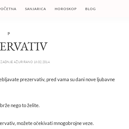
POČETNA
SANJARICA
HOROSKOP
BLOG
P
ERVATIV
ZADNJE AŽURIRANO 18.02.2014.
rebljavate prezervativ, pred vama su dani nove ljubavne
brže nego to želite.
zervativ, možete očekivati mnogobrojne veze.