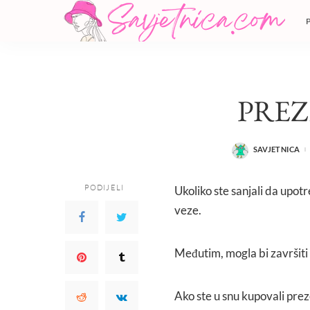
PREZ
SAVJETNICA
POSTED
BY
PODIJELI
Ukoliko ste sanjali da upot
veze.
Međutim, mogla bi završiti 
Ako ste u snu kupovali pre