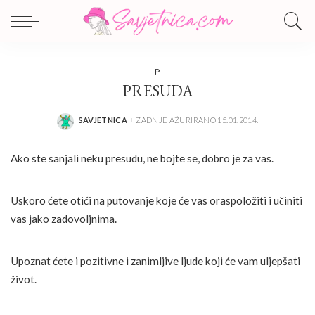
P
PRESUDA
SAVJETNICA
ZADNJE AŽURIRANO 15.01.2014.
POSTED
BY
Ako ste sanjali neku presudu, ne bojte se, dobro je za vas.
Uskoro ćete otići na putovanje koje će vas oraspoložiti i učiniti
vas jako zadovoljnima.
Upoznat ćete i pozitivne i zanimljive ljude koji će vam uljepšati
život.