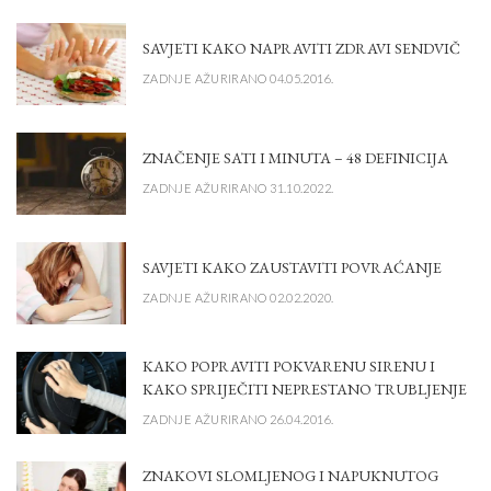
SAVJETI KAKO NAPRAVITI ZDRAVI SENDVIČ
ZADNJE AŽURIRANO 04.05.2016.
ZNAČENJE SATI I MINUTA – 48 DEFINICIJA
ZADNJE AŽURIRANO 31.10.2022.
SAVJETI KAKO ZAUSTAVITI POVRAĆANJE
ZADNJE AŽURIRANO 02.02.2020.
KAKO POPRAVITI POKVARENU SIRENU I
KAKO SPRIJEČITI NEPRESTANO TRUBLJENJE
ZADNJE AŽURIRANO 26.04.2016.
ZNAKOVI SLOMLJENOG I NAPUKNUTOG