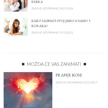
REBRA
ZADNJE AŽURIRANO 18.01.2024.
KAKO SAZNATI SVOJ JMBG U SAMO 3
KORAKA?
ZADNJE AŽURIRANO 31.10.2022.
MOŽDA ĆE VAS ZANIMATI
PRANJE KOSE
ZADNJE AŽURIRANO 22.12.2017.
P