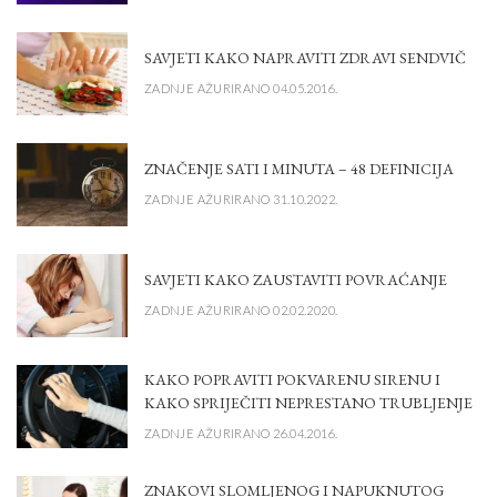
SAVJETI KAKO NAPRAVITI ZDRAVI SENDVIČ
ZADNJE AŽURIRANO 04.05.2016.
ZNAČENJE SATI I MINUTA – 48 DEFINICIJA
ZADNJE AŽURIRANO 31.10.2022.
SAVJETI KAKO ZAUSTAVITI POVRAĆANJE
ZADNJE AŽURIRANO 02.02.2020.
KAKO POPRAVITI POKVARENU SIRENU I
KAKO SPRIJEČITI NEPRESTANO TRUBLJENJE
ZADNJE AŽURIRANO 26.04.2016.
ZNAKOVI SLOMLJENOG I NAPUKNUTOG