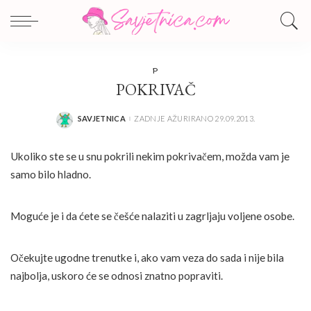
P
POKRIVAČ
SAVJETNICA
ZADNJE AŽURIRANO 29.09.2013.
POSTED
BY
Ukoliko ste se u snu pokrili nekim pokrivačem, možda vam je
samo bilo hladno.
Moguće je i da ćete se češće nalaziti u zagrljaju voljene osobe.
Očekujte ugodne trenutke i, ako vam veza do sada i nije bila
najbolja, uskoro će se odnosi znatno popraviti.