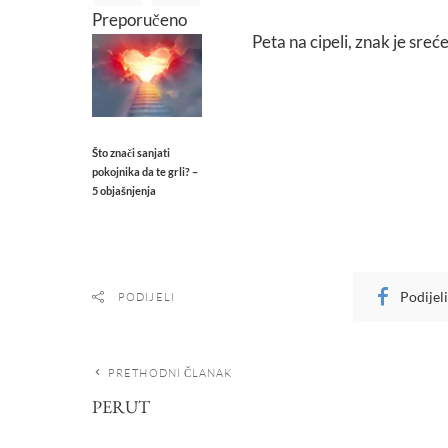
Preporučeno
Peta na cipeli, znak je sreće
Što znači sanjati
pokojnika da te grli? –
5 objašnjenja
Podijel
PODIJELI
PRETHODNI ČLANAK
PERUT