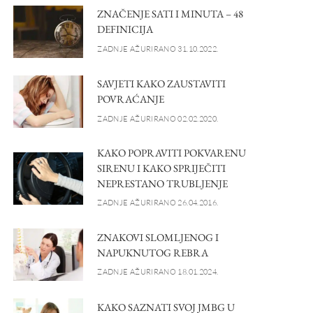
ZNAČENJE SATI I MINUTA – 48
DEFINICIJA
ZADNJE AŽURIRANO 31.10.2022.
SAVJETI KAKO ZAUSTAVITI
POVRAĆANJE
ZADNJE AŽURIRANO 02.02.2020.
KAKO POPRAVITI POKVARENU
SIRENU I KAKO SPRIJEČITI
NEPRESTANO TRUBLJENJE
ZADNJE AŽURIRANO 26.04.2016.
ZNAKOVI SLOMLJENOG I
NAPUKNUTOG REBRA
ZADNJE AŽURIRANO 18.01.2024.
KAKO SAZNATI SVOJ JMBG U