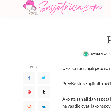
SAVJETNICA
POSTED
BY
PODIJELI
Ukoliko ste sanjali petu na
Previše ste se uplitali u neči
Ako ste sanjali da vas peta b
na vas djelovati jako nepov