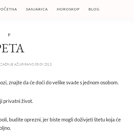
POČETNA
SANJARICA
HOROSKOP
BLOG
P
PETA
ZADNJE AŽURIRANO 05.09.2013.
 nozi, znajte da će doći do velike svađe s jednom osobom.
ji privatni život.
oli, budite oprezni, jer biste mogli doživjeti štetu koja će
oljno.