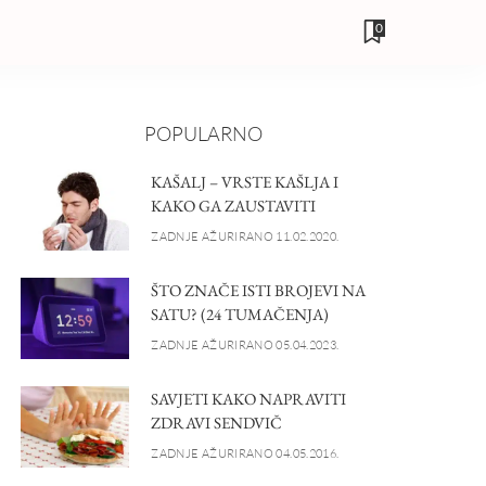
0
POPULARNO
KAŠALJ – VRSTE KAŠLJA I
KAKO GA ZAUSTAVITI
ZADNJE AŽURIRANO 11.02.2020.
ŠTO ZNAČE ISTI BROJEVI NA
SATU? (24 TUMAČENJA)
ZADNJE AŽURIRANO 05.04.2023.
SAVJETI KAKO NAPRAVITI
ZDRAVI SENDVIČ
ZADNJE AŽURIRANO 04.05.2016.