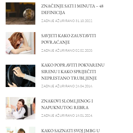
ZNAČENJE SATI I MINUTA – 48
DEFINICIJA
ZADNJE AŽURIRANO 31.10.2022.
SAVJETI KAKO ZAUSTAVITI
POVRAĆANJE
ZADNJE AŽURIRANO 02.02.2020.
KAKO POPRAVITI POKVARENU
SIRENU I KAKO SPRIJEČITI
NEPRESTANO TRUBLJENJE
ZADNJE AŽURIRANO 26.04.2016.
ZNAKOVI SLOMLJENOG I
NAPUKNUTOG REBRA
ZADNJE AŽURIRANO 18.01.2024.
KAKO SAZNATI SVOJ JMBG U