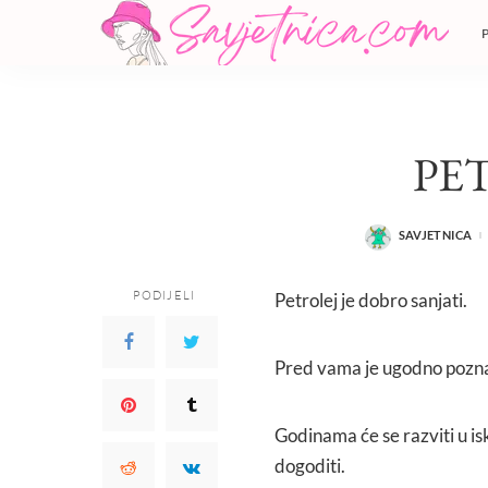
PE
SAVJETNICA
POSTED
BY
PODIJELI
Petrolej je dobro sanjati.
Pred vama je ugodno pozn
Godinama će se razviti u isk
dogoditi.