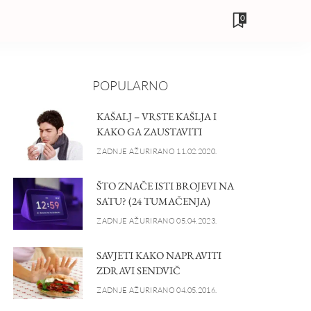
0
POPULARNO
KAŠALJ – VRSTE KAŠLJA I
KAKO GA ZAUSTAVITI
ZADNJE AŽURIRANO 11.02.2020.
ŠTO ZNAČE ISTI BROJEVI NA
SATU? (24 TUMAČENJA)
ZADNJE AŽURIRANO 05.04.2023.
SAVJETI KAKO NAPRAVITI
ZDRAVI SENDVIČ
ZADNJE AŽURIRANO 04.05.2016.