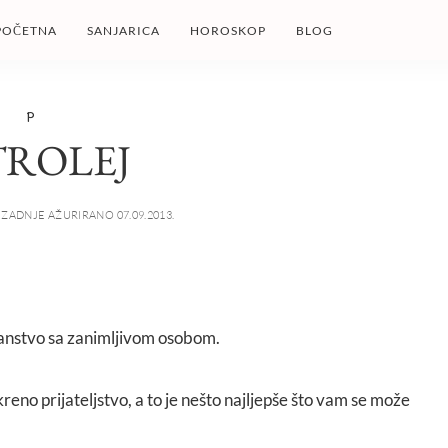
POČETNA
SANJARICA
HOROSKOP
BLOG
P
TROLEJ
ZADNJE AŽURIRANO 07.09.2013.
anstvo sa zanimljivom osobom.
reno prijateljstvo, a to je nešto najljepše što vam se može