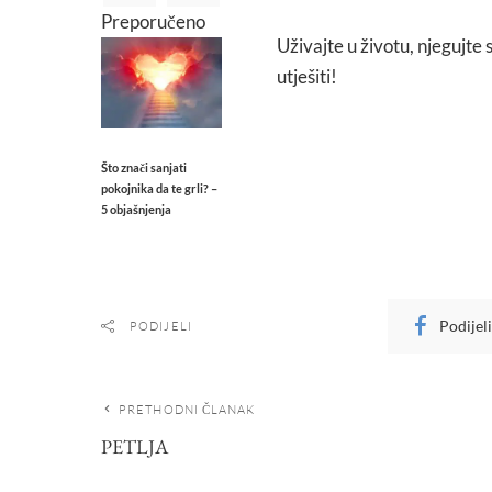
Preporučeno
Uživajte u životu, njegujte 
utješiti!
Što znači sanjati
pokojnika da te grli? –
5 objašnjenja
Podijel
PODIJELI
PRETHODNI ČLANAK
PETLJA