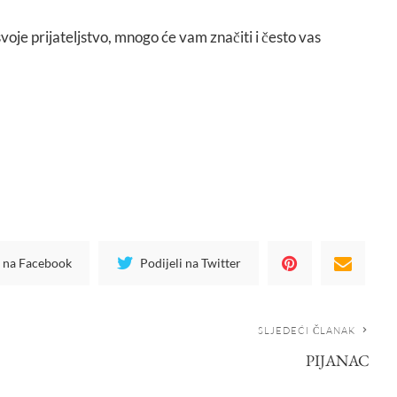
svoje prijateljstvo, mnogo će vam značiti i često vas
i na Facebook
Podijeli na Twitter
SLJEDEĆI ČLANAK
PIJANAC