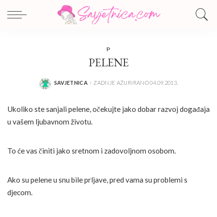
P
PELENE
SAVJETNICA
ZADNJE AŽURIRANO 04.09.2013.
POSTED
BY
Ukoliko ste sanjali pelene, očekujte jako dobar razvoj događaja
u vašem ljubavnom životu.
To će vas činiti jako sretnom i zadovoljnom osobom.
Ako su pelene u snu bile prljave, pred vama su problemi s
djecom.