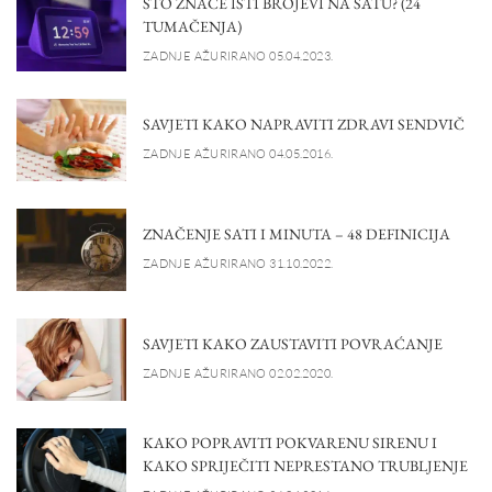
ŠTO ZNAČE ISTI BROJEVI NA SATU? (24
TUMAČENJA)
ZADNJE AŽURIRANO 05.04.2023.
SAVJETI KAKO NAPRAVITI ZDRAVI SENDVIČ
ZADNJE AŽURIRANO 04.05.2016.
ZNAČENJE SATI I MINUTA – 48 DEFINICIJA
ZADNJE AŽURIRANO 31.10.2022.
SAVJETI KAKO ZAUSTAVITI POVRAĆANJE
ZADNJE AŽURIRANO 02.02.2020.
KAKO POPRAVITI POKVARENU SIRENU I
KAKO SPRIJEČITI NEPRESTANO TRUBLJENJE