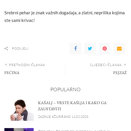
Srebrni pehar je znak važnih događaja, a zlatni, neprilika kojima
ste sami krivac!
PODIJELI
PRETHODNI ČLANAK
SLJEDEĆI ČLANAK
PEĆINA
PEJZAŽ
POPULARNO
KAŠALJ – VRSTE KAŠLJA I KAKO GA
ZAUSTAVITI
ZADNJE AŽURIRANO 11.02.2020.