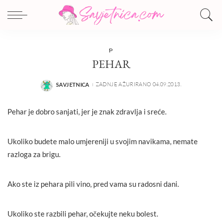
P
PEHAR
ZADNJE AŽURIRANO 04.09.2013.
SAVJETNICA
POSTED
BY
Pehar je dobro sanjati, jer je znak zdravlja i sreće.
Ukoliko budete malo umjereniji u svojim navikama, nemate
razloga za brigu.
Ako ste iz pehara pili vino, pred vama su radosni dani.
Ukoliko ste razbili pehar, očekujte neku bolest.