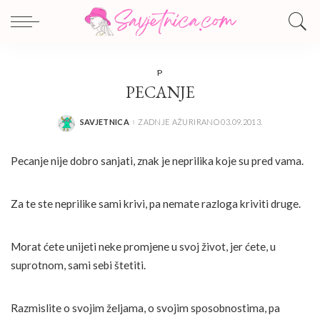
P
PECANJE
SAVJETNICA
ZADNJE AŽURIRANO 03.09.2013.
POSTED
BY
Pecanje nije dobro sanjati, znak je neprilika koje su pred vama.
Za te ste neprilike sami krivi, pa nemate razloga kriviti druge.
Morat ćete unijeti neke promjene u svoj život, jer ćete, u
suprotnom, sami sebi štetiti.
Razmislite o svojim željama, o svojim sposobnostima, pa