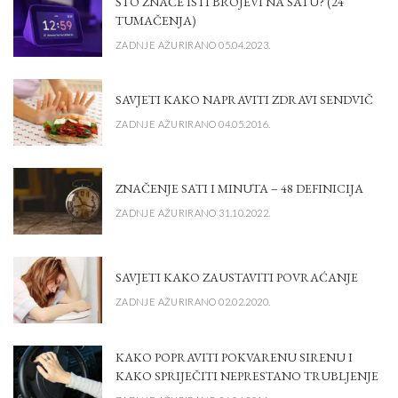
ŠTO ZNAČE ISTI BROJEVI NA SATU? (24
TUMAČENJA)
ZADNJE AŽURIRANO 05.04.2023.
SAVJETI KAKO NAPRAVITI ZDRAVI SENDVIČ
ZADNJE AŽURIRANO 04.05.2016.
ZNAČENJE SATI I MINUTA – 48 DEFINICIJA
ZADNJE AŽURIRANO 31.10.2022.
SAVJETI KAKO ZAUSTAVITI POVRAĆANJE
ZADNJE AŽURIRANO 02.02.2020.
KAKO POPRAVITI POKVARENU SIRENU I
KAKO SPRIJEČITI NEPRESTANO TRUBLJENJE