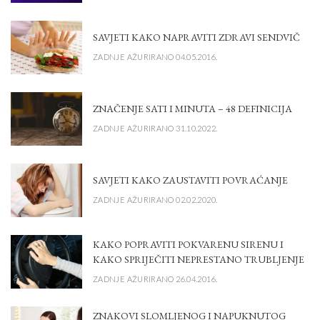
SAVJETI KAKO NAPRAVITI ZDRAVI SENDVIČ
ZADNJE AŽURIRANO 04.05.2016.
ZNAČENJE SATI I MINUTA – 48 DEFINICIJA
ZADNJE AŽURIRANO 31.10.2022.
SAVJETI KAKO ZAUSTAVITI POVRAĆANJE
ZADNJE AŽURIRANO 02.02.2020.
KAKO POPRAVITI POKVARENU SIRENU I
KAKO SPRIJEČITI NEPRESTANO TRUBLJENJE
ZADNJE AŽURIRANO 26.04.2016.
ZNAKOVI SLOMLJENOG I NAPUKNUTOG