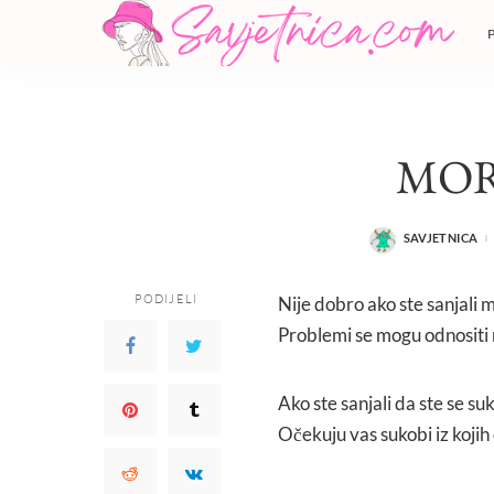
MOR
SAVJETNICA
POSTED
BY
PODIJELI
Nije dobro ako ste sanjali m
Problemi se mogu odnositi na
Ako ste sanjali da ste se s
Očekuju vas sukobi iz kojih