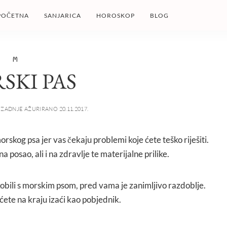
POČETNA
SANJARICA
HOROSKOP
BLOG
M
SKI PAS
ZADNJE AŽURIRANO 20.11.2017.
orskog psa jer vas čekaju problemi koje ćete teško riješiti.
 posao, ali i na zdravlje te materijalne prilike.
ukobili s morskim psom, pred vama je zanimljivo razdoblje.
 ćete na kraju izaći kao pobjednik.