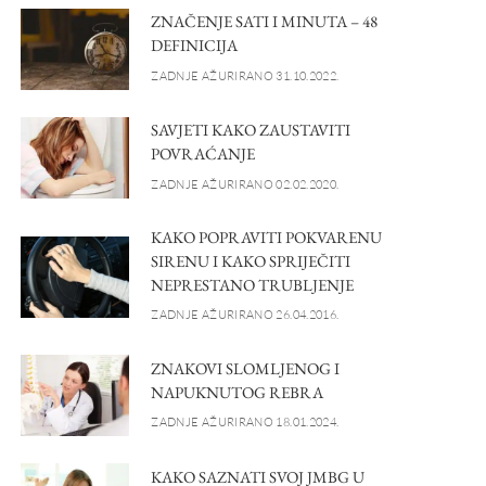
ZNAČENJE SATI I MINUTA – 48
DEFINICIJA
ZADNJE AŽURIRANO 31.10.2022.
SAVJETI KAKO ZAUSTAVITI
POVRAĆANJE
ZADNJE AŽURIRANO 02.02.2020.
KAKO POPRAVITI POKVARENU
SIRENU I KAKO SPRIJEČITI
NEPRESTANO TRUBLJENJE
ZADNJE AŽURIRANO 26.04.2016.
ZNAKOVI SLOMLJENOG I
NAPUKNUTOG REBRA
ZADNJE AŽURIRANO 18.01.2024.
KAKO SAZNATI SVOJ JMBG U