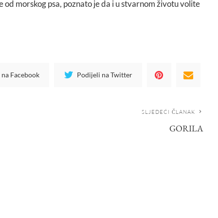
te od morskog psa, poznato je da i u stvarnom životu volite
i na Facebook
Podijeli na Twitter
SLJEDEĆI ČLANAK
GORILA