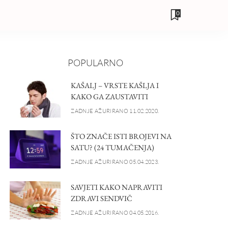
0
POPULARNO
KAŠALJ – VRSTE KAŠLJA I
KAKO GA ZAUSTAVITI
ZADNJE AŽURIRANO 11.02.2020.
ŠTO ZNAČE ISTI BROJEVI NA
SATU? (24 TUMAČENJA)
ZADNJE AŽURIRANO 05.04.2023.
SAVJETI KAKO NAPRAVITI
ZDRAVI SENDVIČ
ZADNJE AŽURIRANO 04.05.2016.