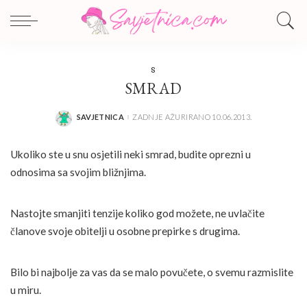
S
SMRAD
SAVJETNICA
ZADNJE AŽURIRANO 10.06.2013.
POSTED
BY
Ukoliko ste u snu osjetili neki smrad, budite oprezni u
odnosima sa svojim bližnjima.
Nastojte smanjiti tenzije koliko god možete, ne uvlačite
članove svoje obitelji u osobne prepirke s drugima.
Bilo bi najbolje za vas da se malo povučete, o svemu razmislite
u miru.