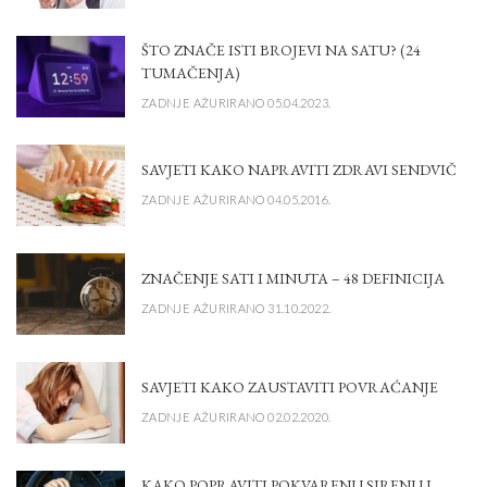
ŠTO ZNAČE ISTI BROJEVI NA SATU? (24
TUMAČENJA)
ZADNJE AŽURIRANO 05.04.2023.
SAVJETI KAKO NAPRAVITI ZDRAVI SENDVIČ
ZADNJE AŽURIRANO 04.05.2016.
ZNAČENJE SATI I MINUTA – 48 DEFINICIJA
ZADNJE AŽURIRANO 31.10.2022.
SAVJETI KAKO ZAUSTAVITI POVRAĆANJE
ZADNJE AŽURIRANO 02.02.2020.
KAKO POPRAVITI POKVARENU SIRENU I