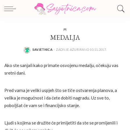
M
MEDALJA
SAVJETNICA
ZADNJE AŽURIRANO 10.11.2017.
POSTED
BY
Ako ste sanjali kako primate osvojenu medalju, očekuju vas
sretni dani.
Pred vama je veliki uspjeh što se tiče ostvarenja planova, a
velika je mogućnost i da ćete dobiti nagradu. Uz sve to,
poboljšat će vam se i financijsko stanje.
Ljudi s kojima se družite će primijetiti da ste se promijenili i