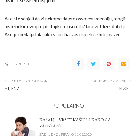
divit će se vašem uspjehu.
Ako ste sanjali da vi nekome dajete osvojenu medalju, mogli
biste nekim svojim postupkom usrećiti članove bliže obitelji.
Ako je medalja bila jako vrijedna, vaš uspjeh će biti još veći.
PODIJELI
PRETHODNI ČLANAK
SLJEDEĆI ČLANAK
HIJENA
FLERT
POPULARNO
KAŠALJ – VRSTE KAŠLJA I KAKO GA
ZAUSTAVITI
ZADNJE AŽURIRANO 11.02.2020.