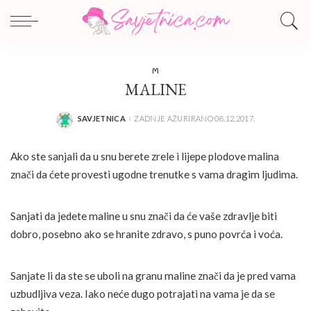
M
MALINE
SAVJETNICA
ZADNJE AŽURIRANO 08.12.2017.
POSTED
BY
Ako ste sanjali da u snu berete zrele i lijepe plodove malina
znači da ćete provesti ugodne trenutke s vama dragim ljudima.
Sanjati da jedete maline u snu znači da će vaše zdravlje biti
dobro, posebno ako se hranite zdravo, s puno povrća i voća.
Sanjate li da ste se uboli na granu maline znači da je pred vama
uzbudljiva veza. Iako neće dugo potrajati na vama je da se