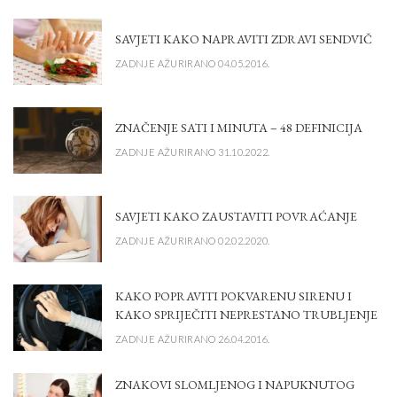
SAVJETI KAKO NAPRAVITI ZDRAVI SENDVIČ
ZADNJE AŽURIRANO 04.05.2016.
ZNAČENJE SATI I MINUTA – 48 DEFINICIJA
ZADNJE AŽURIRANO 31.10.2022.
SAVJETI KAKO ZAUSTAVITI POVRAĆANJE
ZADNJE AŽURIRANO 02.02.2020.
KAKO POPRAVITI POKVARENU SIRENU I
KAKO SPRIJEČITI NEPRESTANO TRUBLJENJE
ZADNJE AŽURIRANO 26.04.2016.
ZNAKOVI SLOMLJENOG I NAPUKNUTOG