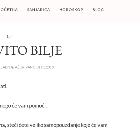
POČETNA
SANJARICA
HOROSKOP
BLOG
LJ
ITO BILJE
ZADNJE AŽURIRANO 01.01.2013.
ati.
 mnogo će vam pomoći.
a, steći ćete veliko samopouzdanje koje će vam