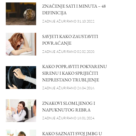
ZNAČENJE SATI I MINUTA – 48
DEFINICIJA
ZADNJE AŽURIRANO 31.10.2022.
SAVJETI KAKO ZAUSTAVITI
POVRAĆANJE
ZADNJE AŽURIRANO 02.02.2020.
KAKO POPRAVITI POKVARENU
SIRENU I KAKO SPRIJEČITI
NEPRESTANO TRUBLJENJE
ZADNJE AŽURIRANO 26.04.2016.
ZNAKOVI SLOMLJENOG I
NAPUKNUTOG REBRA
ZADNJE AŽURIRANO 18.01.2024.
KAKO SAZNATI SVOJ JMBG U