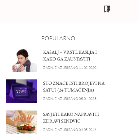
0
POPULARNO
KAŠALJ – VRSTE KAŠLJA I
KAKO GA ZAUSTAVITI
ZADNJE AŽURIRANO 11.02.2020.
ŠTO ZNAČE ISTI BROJEVI NA
SATU? (24 TUMAČENJA)
ZADNJE AŽURIRANO 05.04.2023.
SAVJETI KAKO NAPRAVITI
ZDRAVI SENDVIČ
ZADNJE AŽURIRANO 04.05.2016.