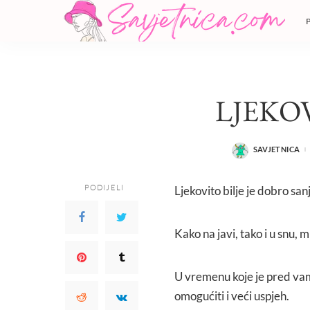
LJEKOV
SAVJETNICA
POSTED
BY
PODIJELI
Ljekovito bilje je dobro sanj
Kako na javi, tako i u snu,
U vremenu koje je pred vam
omogućiti i veći uspjeh.