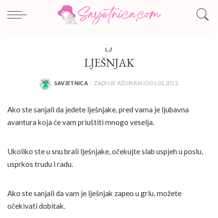
LJ
LJEŠNJAK
SAVJETNICA
ZADNJE AŽURIRANO 01.01.2013.
POSTED
BY
Ako ste sanjali da jedete lješnjake, pred vama je ljubavna
avantura koja će vam priuštiti mnogo veselja.
Ukoliko ste u snu brali lješnjake, očekujte slab uspjeh u poslu,
usprkos trudu i radu.
Ako ste sanjali da vam je lješnjak zapeo u grlu, možete
očekivati dobitak.