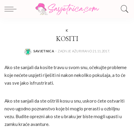
K
KOSITI
SAVJETNICA
ZADNJE AŽURIRANO 21.11.2017.
POSTED
BY
Ako ste sanjali da kosite travu u svom snu, očekujte probleme
koje nećete uspjeti riješiti ni nakon nekoliko pokušaja, a to će
vas sve jako isfrustrirati.
Ako ste sanjali da ste oštrili kosu u snu, uskoro ćete ostvariti
novo ugodno poznanstvo koje bi moglo prerasti u ozbiljnu
vezu. Budite oprezni ako ste u braku jer biste mogli upasti u
zamku kraće avanture.