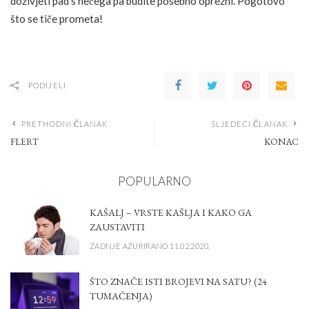
doživjeti pad s nečega pa budite posebno oprezni. Pogotovo
što se tiče prometa!
PODIJELI
PRETHODNI ČLANAK
SLJEDEĆI ČLANAK
FLERT
KONAC
POPULARNO
KAŠALJ – VRSTE KAŠLJA I KAKO GA
ZAUSTAVITI
ZADNJE AŽURIRANO 11.02.2020.
ŠTO ZNAČE ISTI BROJEVI NA SATU? (24
TUMAČENJA)