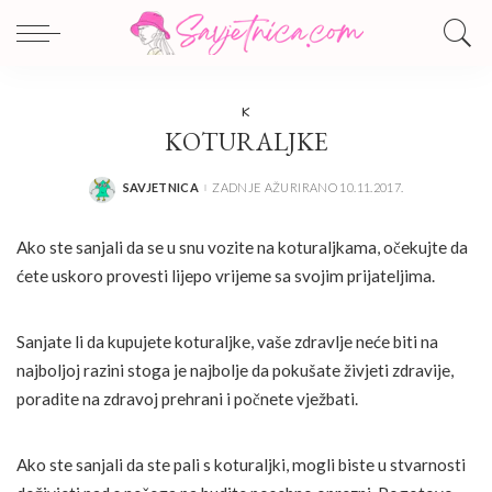
K
KOTURALJKE
SAVJETNICA
ZADNJE AŽURIRANO 10.11.2017.
POSTED
BY
Ako ste sanjali da se u snu vozite na koturaljkama, očekujte da
ćete uskoro provesti lijepo vrijeme sa svojim prijateljima.
Sanjate li da kupujete koturaljke, vaše zdravlje neće biti na
najboljoj razini stoga je najbolje da pokušate živjeti zdravije,
poradite na zdravoj prehrani i počnete vježbati.
Ako ste sanjali da ste pali s koturaljki, mogli biste u stvarnosti