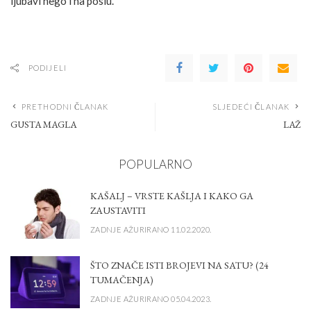
ljubavi nego i na poslu.
PODIJELI
PRETHODNI ČLANAK
SLJEDEĆI ČLANAK
GUSTA MAGLA
LAŽ
POPULARNO
KAŠALJ – VRSTE KAŠLJA I KAKO GA
ZAUSTAVITI
ZADNJE AŽURIRANO 11.02.2020.
ŠTO ZNAČE ISTI BROJEVI NA SATU? (24
TUMAČENJA)
ZADNJE AŽURIRANO 05.04.2023.