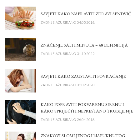
SAVJETI KAKO NAPRAVITI ZDRAVI SENDVIČ
ZADNJE AŽURIRANO 04.05.2016.
ZNAČENJE SATI I MINUTA – 48 DEFINICIJA
ZADNJE AŽURIRANO 31.10.2022.
SAVJETI KAKO ZAUSTAVITI POVRAĆANJE
ZADNJE AŽURIRANO 02.02.2020.
KAKO POPRAVITI POKVARENU SIRENU I
KAKO SPRIJEČITI NEPRESTANO TRUBLJENJE
ZADNJE AŽURIRANO 26.04.2016.
ZNAKOVI SLOMLJENOG I NAPUKNUTOG