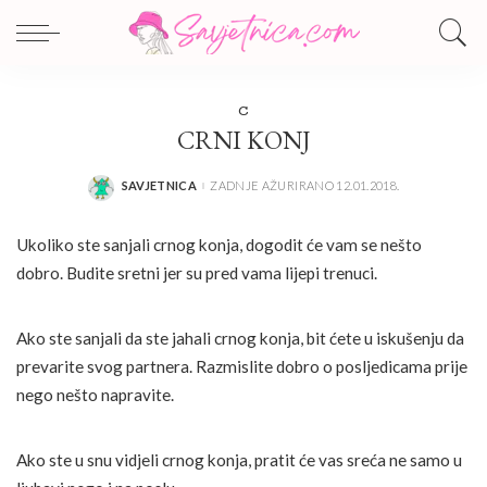
C
CRNI KONJ
SAVJETNICA
ZADNJE AŽURIRANO 12.01.2018.
POSTED
BY
Ukoliko ste sanjali crnog konja, dogodit će vam se nešto
dobro. Budite sretni jer su pred vama lijepi trenuci.
Ako ste sanjali da ste jahali crnog konja, bit ćete u iskušenju da
prevarite svog partnera. Razmislite dobro o posljedicama prije
nego nešto napravite.
Ako ste u snu vidjeli crnog konja, pratit će vas sreća ne samo u