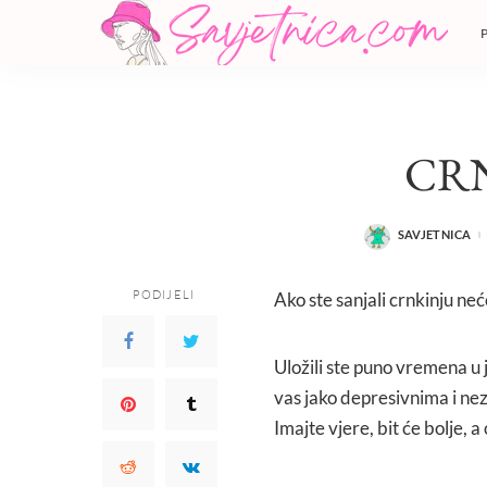
CR
SAVJETNICA
POSTED
BY
PODIJELI
Ako ste sanjali crnkinju neć
Uložili ste puno vremena u j
vas jako depresivnima i ne
Imajte vjere, bit će bolje, 