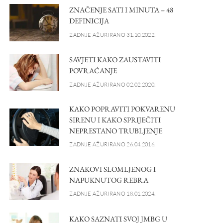
ZNAČENJE SATI I MINUTA – 48
DEFINICIJA
ZADNJE AŽURIRANO 31.10.2022.
SAVJETI KAKO ZAUSTAVITI
POVRAĆANJE
ZADNJE AŽURIRANO 02.02.2020.
KAKO POPRAVITI POKVARENU
SIRENU I KAKO SPRIJEČITI
NEPRESTANO TRUBLJENJE
ZADNJE AŽURIRANO 26.04.2016.
ZNAKOVI SLOMLJENOG I
NAPUKNUTOG REBRA
ZADNJE AŽURIRANO 18.01.2024.
KAKO SAZNATI SVOJ JMBG U