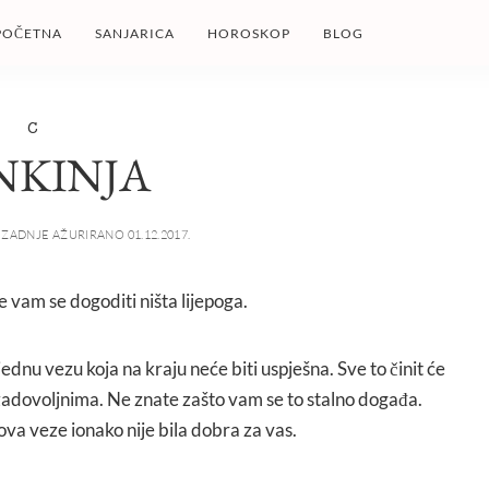
POČETNA
SANJARICA
HOROSKOP
BLOG
C
NKINJA
ZADNJE AŽURIRANO 01.12.2017.
e vam se dogoditi ništa lijepoga.
ednu vezu koja na kraju neće biti uspješna. Sve to činit će
zadovoljnima. Ne znate zašto vam se to stalno događa.
a ova veze ionako nije bila dobra za vas.