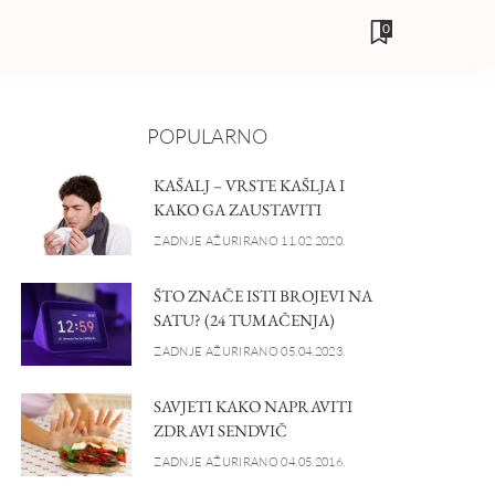
0
POPULARNO
KAŠALJ – VRSTE KAŠLJA I
KAKO GA ZAUSTAVITI
ZADNJE AŽURIRANO 11.02.2020.
ŠTO ZNAČE ISTI BROJEVI NA
SATU? (24 TUMAČENJA)
ZADNJE AŽURIRANO 05.04.2023.
SAVJETI KAKO NAPRAVITI
ZDRAVI SENDVIČ
ZADNJE AŽURIRANO 04.05.2016.