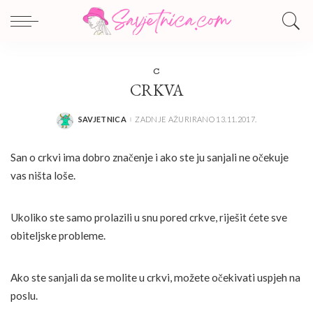
C
CRKVA
SAVJETNICA
ZADNJE AŽURIRANO 13.11.2017.
POSTED
BY
San o crkvi ima dobro značenje i ako ste ju sanjali ne očekuje
vas ništa loše.
Ukoliko ste samo prolazili u snu pored crkve, riješit ćete sve
obiteljske probleme.
Ako ste sanjali da se molite u crkvi, možete očekivati uspjeh na
poslu.