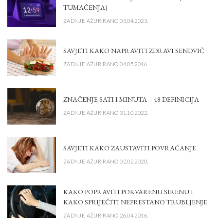
TUMAČENJA)
ZADNJE AŽURIRANO 05.04.2023.
SAVJETI KAKO NAPRAVITI ZDRAVI SENDVIČ
ZADNJE AŽURIRANO 04.05.2016.
ZNAČENJE SATI I MINUTA – 48 DEFINICIJA
ZADNJE AŽURIRANO 31.10.2022.
SAVJETI KAKO ZAUSTAVITI POVRAĆANJE
ZADNJE AŽURIRANO 02.02.2020.
KAKO POPRAVITI POKVARENU SIRENU I
KAKO SPRIJEČITI NEPRESTANO TRUBLJENJE
ZADNJE AŽURIRANO 26.04.2016.