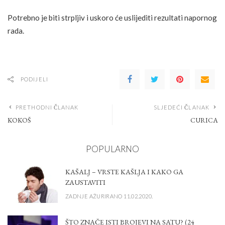
Potrebno je biti strpljiv i uskoro će uslijediti rezultati napornog
rada.
PODIJELI
PRETHODNI ČLANAK
SLJEDEĆI ČLANAK
KOKOŠ
CURICA
POPULARNO
KAŠALJ – VRSTE KAŠLJA I KAKO GA
ZAUSTAVITI
ZADNJE AŽURIRANO 11.02.2020.
ŠTO ZNAČE ISTI BROJEVI NA SATU? (24