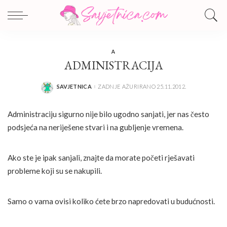
A
ADMINISTRACIJA
SAVJETNICA
ZADNJE AŽURIRANO 25.11.2012.
POSTED
BY
Administraciju sigurno nije bilo ugodno sanjati, jer nas često
podsjeća na neriješene stvari i na gubljenje vremena.
Ako ste je ipak sanjali, znajte da morate početi rješavati
probleme koji su se nakupili.
Samo o vama ovisi koliko ćete brzo napredovati u budućnosti.