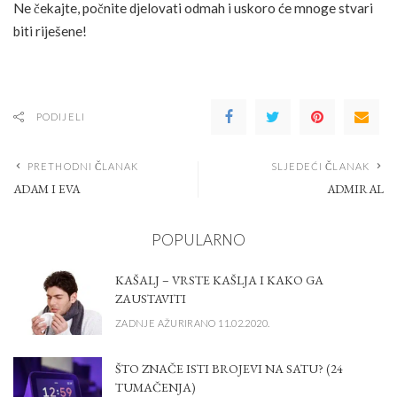
Ne čekajte, počnite djelovati odmah i uskoro će mnoge stvari
biti riješene!
PODIJELI
PRETHODNI ČLANAK
SLJEDEĆI ČLANAK
ADAM I EVA
ADMIRAL
POPULARNO
KAŠALJ – VRSTE KAŠLJA I KAKO GA
ZAUSTAVITI
ZADNJE AŽURIRANO 11.02.2020.
ŠTO ZNAČE ISTI BROJEVI NA SATU? (24
TUMAČENJA)