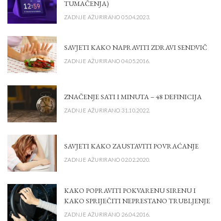
TUMAČENJA)
ZADNJE AŽURIRANO 05.04.2023.
SAVJETI KAKO NAPRAVITI ZDRAVI SENDVIČ
ZADNJE AŽURIRANO 04.05.2016.
ZNAČENJE SATI I MINUTA – 48 DEFINICIJA
ZADNJE AŽURIRANO 31.10.2022.
SAVJETI KAKO ZAUSTAVITI POVRAĆANJE
ZADNJE AŽURIRANO 02.02.2020.
KAKO POPRAVITI POKVARENU SIRENU I
KAKO SPRIJEČITI NEPRESTANO TRUBLJENJE
ZADNJE AŽURIRANO 26.04.2016.