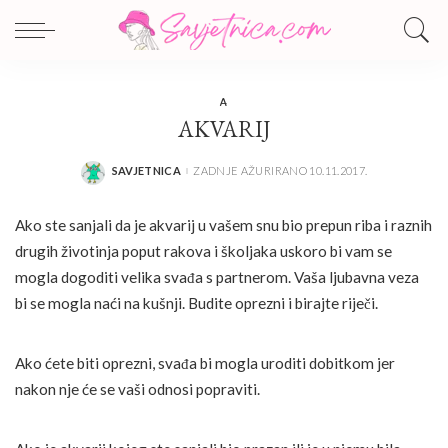
A
AKVARIJ
SAVJETNICA
ZADNJE AŽURIRANO 10.11.2017.
POSTED
BY
Ako ste sanjali da je akvarij u vašem snu bio prepun riba i raznih
drugih životinja poput rakova i školjaka uskoro bi vam se
mogla dogoditi velika svađa s partnerom. Vaša ljubavna veza
bi se mogla naći na kušnji. Budite oprezni i birajte riječi.
Ako ćete biti oprezni, svađa bi mogla uroditi dobitkom jer
nakon nje će se vaši odnosi popraviti.