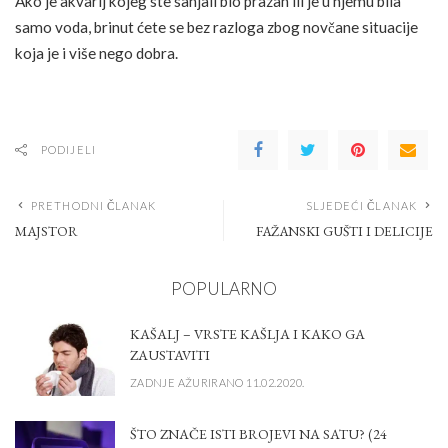
Ako je akvarij kojeg ste sanjali bio prazan ili je u njemu bila
samo voda, brinut ćete se bez razloga zbog novčane situacije
koja je i više nego dobra.
PODIJELI
PRETHODNI ČLANAK
SLJEDEĆI ČLANAK
MAJSTOR
FAŽANSKI GUŠTI I DELICIJE
POPULARNO
KAŠALJ – VRSTE KAŠLJA I KAKO GA
ZAUSTAVITI
ZADNJE AŽURIRANO 11.02.2020.
ŠTO ZNAČE ISTI BROJEVI NA SATU? (24