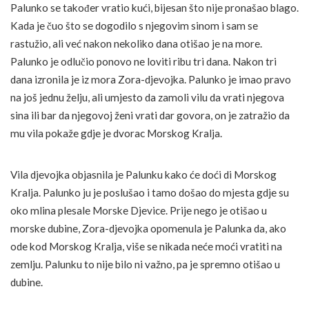
Palunko se također vratio kući, bijesan što nije pronašao blago.
Kada je čuo što se dogodilo s njegovim sinom i sam se
rastužio, ali već nakon nekoliko dana otišao je na more.
Palunko je odlučio ponovo ne loviti ribu tri dana. Nakon tri
dana izronila je iz mora Zora-djevojka. Palunko je imao pravo
na još jednu želju, ali umjesto da zamoli vilu da vrati njegova
sina ili bar da njegovoj ženi vrati dar govora, on je zatražio da
mu vila pokaže gdje je dvorac Morskog Kralja.
Vila djevojka objasnila je Palunku kako će doći di Morskog
Kralja. Palunko ju je poslušao i tamo došao do mjesta gdje su
oko mlina plesale Morske Djevice. Prije nego je otišao u
morske dubine, Zora-djevojka opomenula je Palunka da, ako
ode kod Morskog Kralja, više se nikada neće moći vratiti na
zemlju. Palunku to nije bilo ni važno, pa je spremno otišao u
dubine.