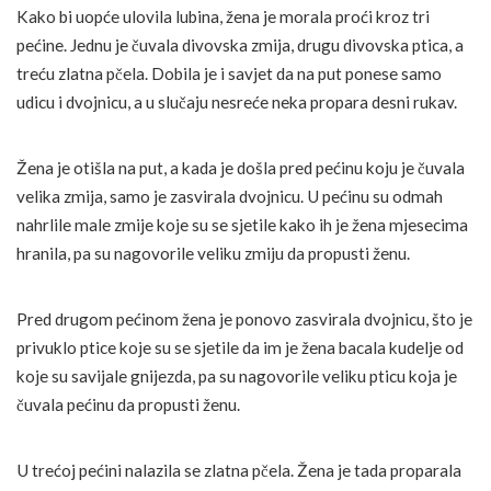
Kako bi uopće ulovila lubina, žena je morala proći kroz tri
pećine. Jednu je čuvala divovska zmija, drugu divovska ptica, a
treću zlatna pčela. Dobila je i savjet da na put ponese samo
udicu i dvojnicu, a u slučaju nesreće neka propara desni rukav.
Žena je otišla na put, a kada je došla pred pećinu koju je čuvala
velika zmija, samo je zasvirala dvojnicu. U pećinu su odmah
nahrlile male zmije koje su se sjetile kako ih je žena mjesecima
hranila, pa su nagovorile veliku zmiju da propusti ženu.
Pred drugom pećinom žena je ponovo zasvirala dvojnicu, što je
privuklo ptice koje su se sjetile da im je žena bacala kudelje od
koje su savijale gnijezda, pa su nagovorile veliku pticu koja je
čuvala pećinu da propusti ženu.
U trećoj pećini nalazila se zlatna pčela. Žena je tada proparala