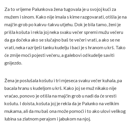
Za to vrijeme Palunkova žena tugovala je u svojoj kući za
mužem i sinom. Kako nije imala s kime razgovarati, otišla je na
majčin grob po kakvu-takvu utjehu. Dok je bila tamo, ženi je
prišla košuta i rekla joj neka svaku večer spremi mužu večeru
da ga dočeka ako se slučajno baš te večeri vrati, a ako se ne
vrati, neka razriješi tanku kudelju i baci je s hranom u krš. Tako
će zmije moći pojesti večeru, a galebovi od kudelje saviti
gnijezdo.
Žena je poslušala košutu i tri mjeseca svaku večer kuhala, pa
bacala hranu s kudeljom u krš. Kako joj se muž nikako nije
vraćao, ponovo je otišla na majčin grob u nadi da će sresti
košutu. I doista, košuta joj je rekla da je Palunko na velikim
mukama, ali da mu baš ona može pomoći i to ako ulovi velikog
lubina sa zlatnom perajom i jabukom na njoj.