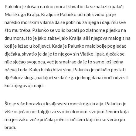
Palunko je došao na dno mora i shvatio da se nalazi u palači
Morskoga Kralja. Kralju se Palunko odmah svidio, pa je
naredio morskim vilama da se pobrinu za njega i daju mu sve
što mu treba. Palunko se volio bacati po zlatnome pijesku na
dnu mora, što je jako zabavljalo Kralja, ali i njegova malog sina
koji je ležao u kolijevci. Kada je Palunko malo bolje pogledao
dječaka, shvatio je da je to njegov sin Vlatko. Ipak, dječak se
nije sjećao svog oca, već je smatrao da je to samo još jedna
očeva Luda. Kako bi bio blizu sinu, Palunko je odlučio postati
dječakov sluga, nadajući se da će ga jednog dana moći odvesti
kući njegovoj majci.
Što je više boravio u kraljevstvu morskoga kralja, Palunko je
više osjećao nostalgiju za svojim domom, svojom ženom koja
mu je svako veče pričala priče i sinčićem koji mu se verao po
bradi.