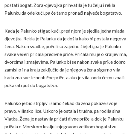
postati bogat. Zora-djevojka prihvatila je tu želju i rekla
Palunku da ode kući, pa će tamo pronaći najveće bogatstvo.
Kada je Palunko stigao kući, pred njom je sjedila jedna mlada
djevojka. Rekla je Palunku da je došla kako bi postala njegova
žena. Nakon svadbe, počeli su zajedno živjeti, pa je Palunku
svake večeri pričala predivne priče. Pričala mu je o kraljevima,
dvorcima i zmajevima. Palunko bi se nakon svake priče dobro
zamislio i na kraju zaključio da je njegova žena sigurno vila
kada zna sve te neobične priče, a ako je vila, onda će mu znati
pokazati put do bogatstva.
Palunko je bio strpljiv i samo čekao da žena pokaže svoje
pravo, vilinsko lice. Uskoro je ostala i trudna, pa rodila sina
Vlatka. Žena je nastavila pričati divne priče, a dok je Palunku
pričala o Morskom kralju i njegovom velikom bogatstvu,