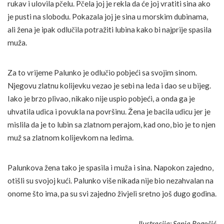
rukav i ulovila pčelu. Pčela joj je rekla da će joj vratiti sina ako
je pusti na slobodu. Pokazala joj je sina u morskim dubinama,
ali žena je ipak odlučila potražiti lubina kako bi najprije spasila
muža.
Za to vrijeme Palunko je odlučio pobjeći sa svojim sinom.
Njegovu zlatnu kolijevku vezao je sebi na leđa i dao se u bijeg.
Iako je brzo plivao, nikako nije uspio pobjeći, a onda ga je
uhvatila udica i povukla na površinu. Žena je bacila udicu jer je
mislila da je to lubin sa zlatnom perajom, kad ono, bio je to njen
muž sa zlatnom kolijevkom na leđima.
Palunkova žena tako je spasila i muža i sina. Napokon zajedno,
otišli su svojoj kući. Palunko više nikada nije bio nezahvalan na
onome što ima, pa su svi zajedno živjeli sretno još dugo godina.
Ilustracija: Sanja Rogošić