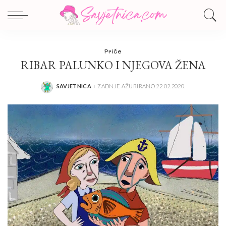
Priče
RIBAR PALUNKO I NJEGOVA ŽENA
SAVJETNICA
ZADNJE AŽURIRANO 22.02.2020.
POSTED
BY