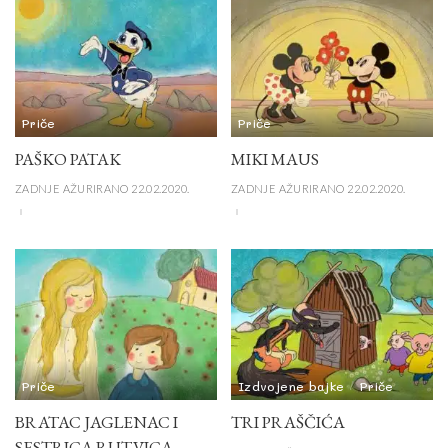
Priče
Priče
PAŠKO PATAK
MIKI MAUS
ZADNJE AŽURIRANO 22.02.2020.
ZADNJE AŽURIRANO 22.02.2020.
Priče
Izdvojene bajke
Priče
BRATAC JAGLENAC I
TRI PRAŠČIĆA
SESTRICA RUTVICA