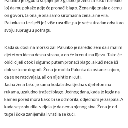
Palunko je izgubio strpljenje! Zgrabio je ženu za ruku i naredio
joj da mu pokaže gdje će pronaći blago. Žena nije znala o čemu
on govori, ta ona je bila samo siromašna žena, a ne vila.
Palunka su te riječi još više rasrdile, pa je već sutradan odvukao
svoju suprugu u potragu.
Kada su došli na morski žal, Palunko je naredio ženi da s malim
djetetom ide na desnu stranu, a on će krenuti na lijevu. Tako će
obići cijeli otok i sigurno putem pronaći blago, a kući neće ići
dok se to ne dogodi. Žena je molila Palunka da ostane s njom,
da se ne razdvajaju, ali on nije htio ni čuti.
Jadna žena tako je sama hodala dva tjedna s djetetom na
rukama, uzaludno tražeći blago. Jednog dana, kada je legla na
kamen pored mora kako bi se odmorila, odjednom je zaspala. A
kada se probudila, vidjela je da nema njenog sina. Žena je od
tuge i šoka zanijemila i vratila se kući.