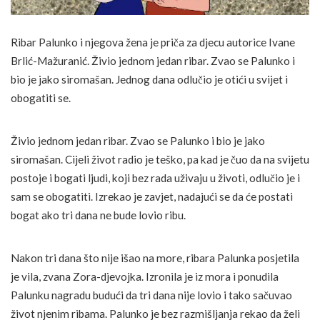
Ribar Palunko i njegova žena je priča za djecu autorice Ivane
Brlić-Mažuranić. Živio jednom jedan ribar. Zvao se Palunko i
bio je jako siromašan. Jednog dana odlučio je otići u svijet i
obogatiti se.
Živio jednom jedan ribar. Zvao se Palunko i bio je jako
siromašan. Cijeli život radio je teško, pa kad je čuo da na svijetu
postoje i bogati ljudi, koji bez rada uživaju u životi, odlučio je i
sam se obogatiti. Izrekao je zavjet, nadajući se da će postati
bogat ako tri dana ne bude lovio ribu.
Nakon tri dana što nije išao na more, ribara Palunka posjetila
je vila, zvana Zora-djevojka. Izronila je iz mora i ponudila
Palunku nagradu budući da tri dana nije lovio i tako sačuvao
život njenim ribama. Palunko je bez razmišljanja rekao da želi