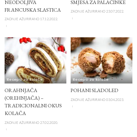
NEODOLJIVA
SMJESA ZA PALAČINKE
FRANCUSKA SLASTICA
ZADNJE AŽURIRANO 23.07.2022.
ZADNJE AŽURIRANO 17.12.2022.
Recepti za kolače
Recepti za kolače
ORAHNJAČA
POHANI SLADOLED
(OREHNJAČA) –
ZADNJE AŽURIRANO 03.04.2023.
TRADICIONALNI OKUS
KOLAČA
ZADNJE AŽURIRANO 27.02.2020.