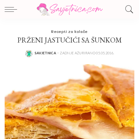
Recepti za kolače
PRŽENI JASTUČIĆI SA ŠUNKOM
SAVJETNICA
ZADNJE AŽURIRANO 05.05.2016.
POSTED
BY