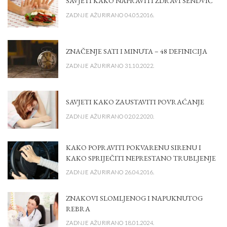
SAVJETI KAKO NAPRAVITI ZDRAVI SENDVIČ
ZADNJE AŽURIRANO 04.05.2016.
ZNAČENJE SATI I MINUTA – 48 DEFINICIJA
ZADNJE AŽURIRANO 31.10.2022.
SAVJETI KAKO ZAUSTAVITI POVRAĆANJE
ZADNJE AŽURIRANO 02.02.2020.
KAKO POPRAVITI POKVARENU SIRENU I
KAKO SPRIJEČITI NEPRESTANO TRUBLJENJE
ZADNJE AŽURIRANO 26.04.2016.
ZNAKOVI SLOMLJENOG I NAPUKNUTOG
REBRA
ZADNJE AŽURIRANO 18.01.2024.