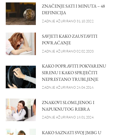
ZNAČENJE SATI I MINUTA – 48
DEFINICIJA
ZADNJE AŽURIRANO 31.10.2022.
SAVJETI KAKO ZAUSTAVITI
POVRAĆANJE
ZADNJE AŽURIRANO 02.02.2020.
KAKO POPRAVITI POKVARENU
SIRENU I KAKO SPRIJEČITI
NEPRESTANO TRUBLJENJE
ZADNJE AŽURIRANO 26.04.2016.
ZNAKOVI SLOMLJENOG I
NAPUKNUTOG REBRA
ZADNJE AŽURIRANO 18.01.2024.
KAKO SAZNATI SVOJ JMBG U