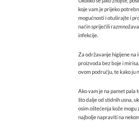
Ukoliko se jako znojite, po
koje vam je prijeko potrebn
mogućnosti i otuširajte i pro
način spriječili razmnožava
infekcije.
Za održavanje higijene na 
proizvoda bez boje i mirisa, k
ovom području, te kako ju ne 
Ako vam je na pamet pala te
što dalje od stidnih usna, u
osim oštećenja kože mogu z
najbolje napraviti na nekom