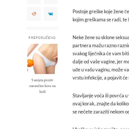
Postoje greške koje žene č
kojim greškama se radi, te
Neke žene su sklone seksua
PREPORUČENO
partnera mažu razno raznim
svakog liječnika će vam bi
dalje od vaše vagine, jer mo
uđe u vašu vaginu, može va
vrstu infekcije, a pojavit će 
5 savjeta protiv
narančine kore na
koži
Stavljanje voća ili povrća u 
ovaj korak, znajte da koliko
se nećete zaraziti nekom od