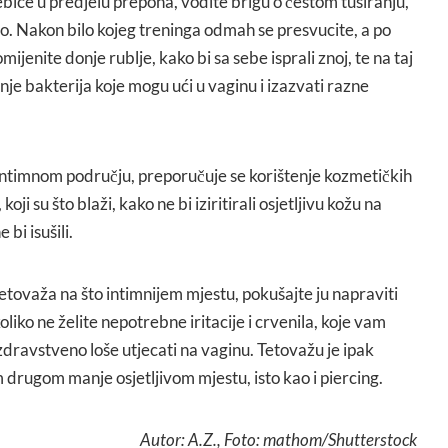
sebice u predjelu prepona, vodite brigu o čestom tuširanju,
o. Nakon bilo kojeg treninga odmah se presvucite, a po
mijenite donje rublje, kako bi sa sebe isprali znoj, te na taj
nje bakterija koje mogu ući u vaginu i izazvati razne
intimnom području, preporučuje se korištenje kozmetičkih
oji su što blaži, kako ne bi iziritirali osjetljivu kožu na
bi isušili.
tovaža na što intimnijem mjestu, pokušajte ju napraviti
koliko ne želite nepotrebne iritacije i crvenila, koje vam
dravstveno loše utjecati na vaginu. Tetovažu je ipak
 drugom manje osjetljivom mjestu, isto kao i piercing.
Autor: A.Z., Foto: mathom/Shutterstock