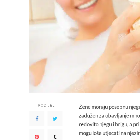
PODIJELI
Žene moraju posebnu njegu p
zadužen za obavljanje mnogi
redovito njegu i brigu, a p
mogu loše utjecati na njezi