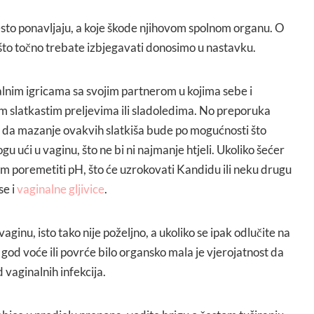
esto ponavljaju, a koje škode njihovom spolnom organu. O
 što točno trebate izbjegavati donosimo u nastavku.
lnim igricama sa svojim partnerom u kojima sebe i
 slatkastim preljevima ili sladoledima. No preporuka
ti da mazanje ovakvih slatkiša bude po mogućnosti što
gu ući u vaginu, što ne bi ni najmanje htjeli. Ukoliko šećer
m poremetiti pH, što će uzrokovati Kandidu ili neku drugu
se i
vaginalne gljivice
.
vaginu, isto tako nije poželjno, a ukoliko se ipak odlučite na
 god voće ili povrće bilo organsko mala je vjerojatnost da
 vaginalnih infekcija.