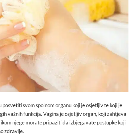
osvetiti svom spolnom organu koji je osjetljiv te koji je
h važnih funkcija. Vagina je osjetljiv organ, koji zahtjeva
rilikom njege morate pripaziti da izbjegavate postupke koji
no zdravlje.