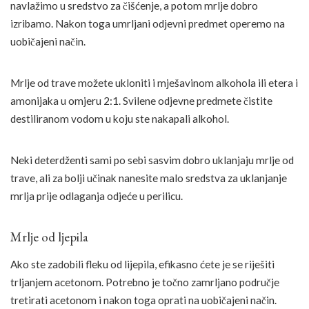
navlažimo u sredstvo za čišćenje, a potom mrlje dobro
izribamo. Nakon toga umrljani odjevni predmet operemo na
uobičajeni način.
Mrlje od trave možete ukloniti i mješavinom alkohola ili etera i
amonijaka u omjeru 2:1. Svilene odjevne predmete čistite
destiliranom vodom u koju ste nakapali alkohol.
Neki deterdženti sami po sebi sasvim dobro uklanjaju mrlje od
trave, ali za bolji učinak nanesite malo sredstva za uklanjanje
mrlja prije odlaganja odjeće u perilicu.
Mrlje od ljepila
Ako ste zadobili fleku od lijepila, efikasno ćete je se riješiti
trljanjem acetonom. Potrebno je točno zamrljano područje
tretirati acetonom i nakon toga oprati na uobičajeni način.