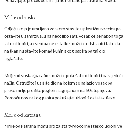
Ponavljajte proces dok mrlja ne nestane pa sušite na zraku.
Mrlje od voska
Odjeću koja je umrljana voskom stavite u plastičnu vrećicu pa
ostavite u zamrzivaču na nekoliko sati. Vosak će se nakon toga
lako ukloniti, a eventualne ostatke možete odstraniti tako da
na tkaninu stavite komad kuhinjskog papira pa taj dio
izglačate.
Mrlje od voska (parafin) možete pokušati otkloniti i na sljedeći
način. Ostružite i usišite dio na kojem se nalazio vosak pa
preko mrlje prođite peglom zagrijanom na 50 stupnjeva.
Pomoću novinskog papira pokušajte ukloniti ostatak fleke..
Mrlje od katrana
Mrlje od katrana mogu biti zaista tvrdokorne i teško uklonjive