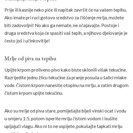
Prije ili kasnije neko piće ili napitak završit će na vašem tepihu.
Ako imate pri ruci gotovo sredstvo za čišćenje mrlja, možete
biti zadovoljni! No ako ga nemate, ne očajavajte. Postoje i
druga sredstva koja će spasiti vaš tepih, a njihovo djelovanje je
često još i učinkovitije!
Mrlje od piva na tepihu
Upijte krpom proliveno pivo kako biste uklonili višak tekućine.
Razrijedite jednu žlicu tekućine za pranje posuđa u šalici mlake
vode. Čistom krpom nanesite otopinu na mrlju, a zatim drugom
čistom krpom upijte tekućinu.
Ako su mrlje od piva stare, pomiješajte bijeli vinski ocat i vodu
u omjeru 1:5, potom isperite mrlju čistom vodom i isušite
upijajući vlagu. Ako ni to ne uspijete, pokušajte tapkati mrlju