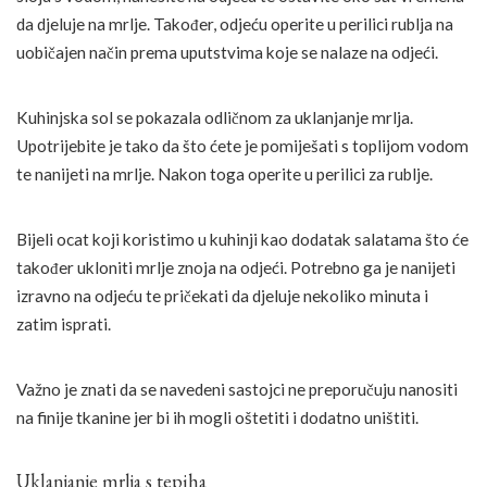
da djeluje na mrlje. Također, odjeću operite u perilici rublja na
uobičajen način prema uputstvima koje se nalaze na odjeći.
Kuhinjska sol se pokazala odličnom za uklanjanje mrlja.
Upotrijebite je tako da što ćete je pomiješati s toplijom vodom
te nanijeti na mrlje. Nakon toga operite u perilici za rublje.
Bijeli ocat koji koristimo u kuhinji kao dodatak salatama što će
također ukloniti mrlje znoja na odjeći. Potrebno ga je nanijeti
izravno na odjeću te pričekati da djeluje nekoliko minuta i
zatim isprati.
Važno je znati da se navedeni sastojci ne preporučuju nanositi
na finije tkanine jer bi ih mogli oštetiti i dodatno uništiti.
Uklanjanje mrlja s tepiha