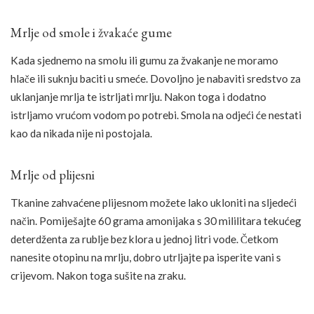
Mrlje od smole i žvakaće gume
Kada sjednemo na smolu ili gumu za žvakanje ne moramo
hlače ili suknju baciti u smeće. Dovoljno je nabaviti sredstvo za
uklanjanje mrlja te istrljati mrlju. Nakon toga i dodatno
istrljamo vrućom vodom po potrebi. Smola na odjeći će nestati
kao da nikada nije ni postojala.
Mrlje od plijesni
Tkanine zahvaćene plijesnom možete lako ukloniti na sljedeći
način. Pomiješajte 60 grama amonijaka s 30 mililitara tekućeg
deterdženta za rublje bez klora u jednoj litri vode. Četkom
nanesite otopinu na mrlju, dobro utrljajte pa isperite vani s
crijevom. Nakon toga sušite na zraku.