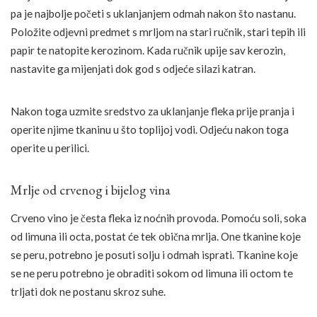
pa je najbolje početi s uklanjanjem odmah nakon što nastanu.
Položite odjevni predmet s mrljom na stari ručnik, stari tepih ili
papir te natopite kerozinom. Kada ručnik upije sav kerozin,
nastavite ga mijenjati dok god s odjeće silazi katran.
Nakon toga uzmite sredstvo za uklanjanje fleka prije pranja i
operite njime tkaninu u što toplijoj vodi. Odjeću nakon toga
operite u perilici.
Mrlje od crvenog i bijelog vina
Crveno vino je česta fleka iz noćnih provoda. Pomoću soli, soka
od limuna ili octa, postat će tek obična mrlja. One tkanine koje
se peru, potrebno je posuti solju i odmah isprati. Tkanine koje
se ne peru potrebno je obraditi sokom od limuna ili octom te
trljati dok ne postanu skroz suhe.