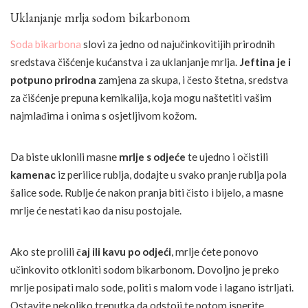
Uklanjanje mrlja sodom bikarbonom
Soda bikarbona
slovi za jedno od najučinkovitijih prirodnih
sredstava čišćenje kućanstva i za uklanjanje mrlja.
Jeftina je i
potpuno prirodna
zamjena za skupa, i često štetna, sredstva
za čišćenje prepuna kemikalija, koja mogu naštetiti vašim
najmlađima i onima s osjetljivom kožom.
Da biste uklonili masne
mrlje s odjeće
te ujedno i očistili
kamenac
iz perilice rublja, dodajte u svako pranje rublja pola
šalice sode. Rublje će nakon pranja biti čisto i bijelo, a masne
mrlje će nestati kao da nisu postojale.
Ako ste prolili
čaj ili kavu po odjeći
, mrlje ćete ponovo
učinkovito otkloniti sodom bikarbonom. Dovoljno je preko
mrlje posipati malo sode, politi s malom vode i lagano istrljati.
Ostavite nekoliko trenutka da odstoji te potom isperite.