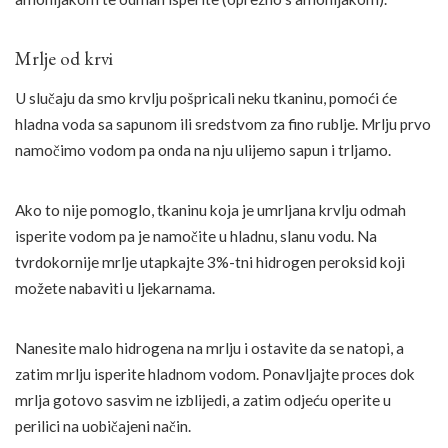
Mrlje od krvi
U slučaju da smo krvlju pošpricali neku tkaninu, pomoći će
hladna voda sa sapunom ili sredstvom za fino rublje. Mrlju prvo
namočimo vodom pa onda na nju ulijemo sapun i trljamo.
Ako to nije pomoglo, tkaninu koja je umrljana krvlju odmah
isperite vodom pa je namočite u hladnu, slanu vodu. Na
tvrdokornije mrlje utapkajte 3%-tni hidrogen peroksid koji
možete nabaviti u ljekarnama.
Nanesite malo hidrogena na mrlju i ostavite da se natopi, a
zatim mrlju isperite hladnom vodom. Ponavljajte proces dok
mrlja gotovo sasvim ne izblijedi, a zatim odjeću operite u
perilici na uobičajeni način.