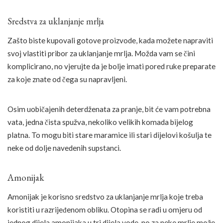
Sredstva za uklanjanje mrlja
Zašto biste kupovali gotove proizvode, kada možete napraviti
svoj vlastiti pribor za uklanjanje mrlja. Možda vam se čini
komplicirano, no vjerujte da je bolje imati pored ruke preparate
za koje znate od čega su napravljeni.
Osim uobičajenih deterdženata za pranje, bit će vam potrebna
vata, jedna čista spužva, nekoliko velikih komada bijelog
platna. To mogu biti stare maramice ili stari dijelovi košulja te
neke od dolje navedenih supstanci.
Amonijak
Amonijak je korisno sredstvo za uklanjanje mrlja koje treba
koristiti u razrijeđenom obliku. Otopina se radi u omjeru od
jednog dijela amonijaka u tri dijela vode, no za neke mrlje može