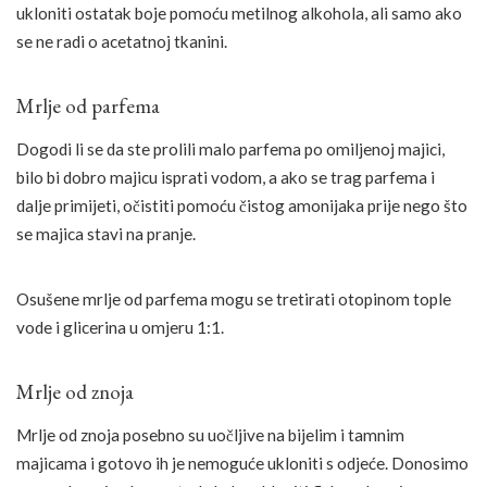
ukloniti ostatak boje pomoću metilnog alkohola, ali samo ako
se ne radi o acetatnoj tkanini.
Mrlje od parfema
Dogodi li se da ste prolili malo parfema po omiljenoj majici,
bilo bi dobro majicu isprati vodom, a ako se trag parfema i
dalje primijeti, očistiti pomoću čistog amonijaka prije nego što
se majica stavi na pranje.
Osušene mrlje od parfema mogu se tretirati otopinom tople
vode i glicerina u omjeru 1:1.
Mrlje od znoja
Mrlje od znoja posebno su uočljive na bijelim i tamnim
majicama i gotovo ih je nemoguće ukloniti s odjeće. Donosimo