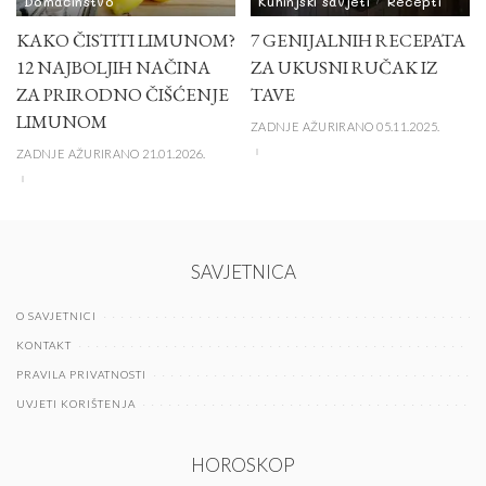
Domaćinstvo
Kuhinjski savjeti
Recepti
KAKO ČISTITI LIMUNOM?
7 GENIJALNIH RECEPATA
12 NAJBOLJIH NAČINA
ZA UKUSNI RUČAK IZ
ZA PRIRODNO ČIŠĆENJE
TAVE
LIMUNOM
ZADNJE AŽURIRANO 05.11.2025.
ZADNJE AŽURIRANO 21.01.2026.
SAVJETNICA
O SAVJETNICI
KONTAKT
PRAVILA PRIVATNOSTI
UVJETI KORIŠTENJA
HOROSKOP