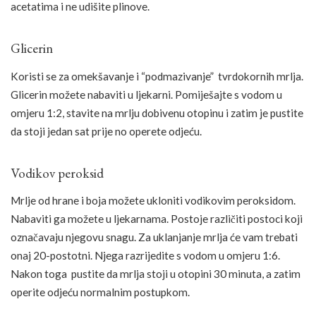
acetatima i ne udišite plinove.
Glicerin
Koristi se za omekšavanje i “podmazivanje” tvrdokornih mrlja.
Glicerin možete nabaviti u ljekarni. Pomiješajte s vodom u
omjeru 1:2, stavite na mrlju dobivenu otopinu i zatim je pustite
da stoji jedan sat prije no operete odjeću.
Vodikov peroksid
Mrlje od hrane i boja možete ukloniti vodikovim peroksidom.
Nabaviti ga možete u ljekarnama. Postoje različiti postoci koji
označavaju njegovu snagu. Za uklanjanje mrlja će vam trebati
onaj 20-postotni. Njega razrijedite s vodom u omjeru 1:6.
Nakon toga pustite da mrlja stoji u otopini 30 minuta, a zatim
operite odjeću normalnim postupkom.