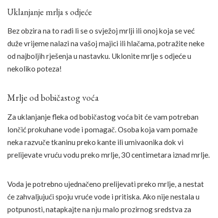
Uklanjanje mrlja s odjeće
Bez obzira na to radi li se o svježoj mrlji ili onoj koja se već
duže vrijeme nalazi na vašoj majici ili hlačama, potražite neke
od najboljih rješenja u nastavku. Uklonite mrlje s odjeće u
nekoliko poteza!
Mrlje od bobičastog voća
Za uklanjanje fleka od bobičastog voća bit će vam potreban
lončić prokuhane vode i pomagač. Osoba koja vam pomaže
neka razvuče tkaninu preko kante ili umivaonika dok vi
prelijevate vruću vodu preko mrlje, 30 centimetara iznad mrlje.
Voda je potrebno ujednačeno prelijevati preko mrlje, a nestat
će zahvaljujući spoju vruće vode i pritiska. Ako nije nestala u
potpunosti, natapkajte na nju malo prozirnog sredstva za