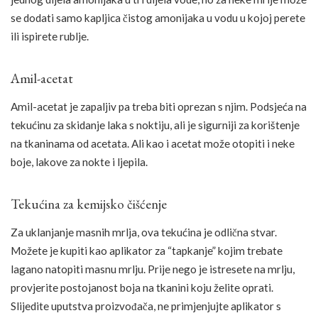
se dodati samo kapljica čistog amonijaka u vodu u kojoj perete
ili ispirete rublje.
Amil-acetat
Amil-acetat je zapaljiv pa treba biti oprezan s njim. Podsjeća na
tekućinu za skidanje laka s noktiju, ali je sigurniji za korištenje
na tkaninama od acetata. Ali kao i acetat može otopiti i neke
boje, lakove za nokte i ljepila.
Tekućina za kemijsko čišćenje
Za uklanjanje masnih mrlja, ova tekućina je odlična stvar.
Možete je kupiti kao aplikator za “tapkanje” kojim trebate
lagano natopiti masnu mrlju. Prije nego je istresete na mrlju,
provjerite postojanost boja na tkanini koju želite oprati.
Slijedite uputstva proizvođača, ne primjenjujte aplikator s