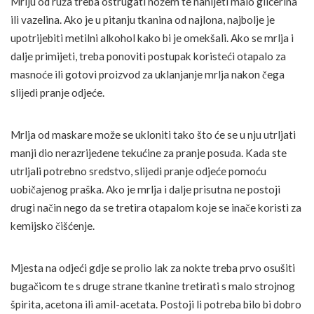
Mrlju od ruža treba ostrugati nožem te nanijeti malo glicerina
ili vazelina. Ako je u pitanju tkanina od najlona, najbolje je
upotrijebiti metilni alkohol kako bi je omekšali. Ako se mrlja i
dalje primijeti, treba ponoviti postupak koristeći otapalo za
masnoće ili gotovi proizvod za uklanjanje mrlja nakon čega
slijedi pranje odjeće.
Mrlja od maskare može se ukloniti tako što će se u nju utrljati
manji dio nerazrijeđene tekućine za pranje posuđa. Kada ste
utrljali potrebno sredstvo, slijedi pranje odjeće pomoću
uobičajenog praška. Ako je mrlja i dalje prisutna ne postoji
drugi način nego da se tretira otapalom koje se inače koristi za
kemijsko čišćenje.
Mjesta na odjeći gdje se prolio lak za nokte treba prvo osušiti
bugačicom te s druge strane tkanine tretirati s malo strojnog
špirita, acetona ili amil-acetata. Postoji li potreba bilo bi dobro