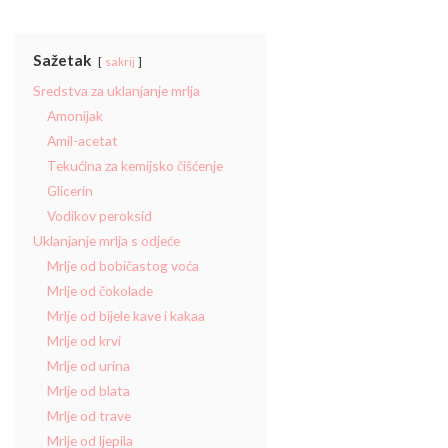
Sažetak
sakrij
Sredstva za uklanjanje mrlja
Amonijak
Amil-acetat
Tekućina za kemijsko čišćenje
Glicerin
Vodikov peroksid
Uklanjanje mrlja s odjeće
Mrlje od bobičastog voća
Mrlje od čokolade
Mrlje od bijele kave i kakaa
Mrlje od krvi
Mrlje od urina
Mrlje od blata
Mrlje od trave
Mrlje od ljepila