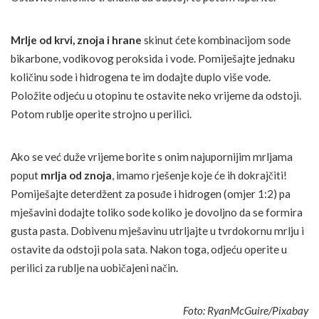
Mrlje od krvi, znoja i hrane
skinut ćete kombinacijom sode
bikarbone, vodikovog peroksida i vode. Pomiješajte jednaku
količinu sode i hidrogena te im dodajte duplo više vode.
Položite odjeću u otopinu te ostavite neko vrijeme da odstoji.
Potom rublje operite strojno u perilici.
Ako se već duže vrijeme borite s onim najupornijim mrljama
poput
mrlja od znoja
, imamo rješenje koje će ih dokrajčiti!
Pomiješajte deterdžent za posuđe i hidrogen (omjer 1:2) pa
mješavini dodajte toliko sode koliko je dovoljno da se formira
gusta pasta. Dobivenu mješavinu utrljajte u tvrdokornu mrlju i
ostavite da odstoji pola sata. Nakon toga, odjeću operite u
perilici za rublje na uobičajeni način.
Foto: RyanMcGuire/Pixabay