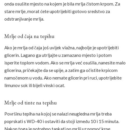
onda osušite mjesto na kojem je bila mrlja čistom krpom. Za
stare mrlje, morat ćete upotrijebiti gotovo sredstvo za
odstranjivanje mrlja.
Mrlje od čaja na tepihu
Ako je mrlja od čaja još uvijek vlažna, najbolje je upotrijebiti
glicerin. Lagano ga utrljajte u zamazano mjesto i potom
isperite toplom vodom. Ako se mrlja već osušila, nanesite malo
glicerina, pričekajte da se upije, a zatim ga očistite krpicom
namočenom u vodu. Ako nemate glicerin pri ruci, upotrijebite
limunov sok ili bijeli vinski ocat.
Mrlje od tinte na tepihu
Površinu tepiha na kojoj se nalazi neugledna mrlja treba
poprskati s WD-40 i ostaviti da stoji između 10 i 15 minuta.
Nakon toga je potrebno tapkati po mrlji uz pomoć krpe