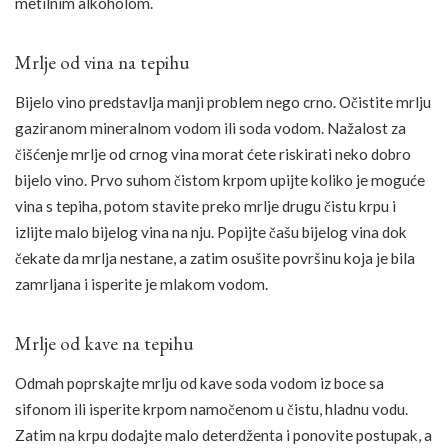
metilnim alkoholom.
Mrlje od vina na tepihu
Bijelo vino predstavlja manji problem nego crno. Očistite mrlju
gaziranom mineralnom vodom ili soda vodom. Nažalost za
čišćenje mrlje od crnog vina morat ćete riskirati neko dobro
bijelo vino. Prvo suhom čistom krpom upijte koliko je moguće
vina s tepiha, potom stavite preko mrlje drugu čistu krpu i
izlijte malo bijelog vina na nju. Popijte čašu bijelog vina dok
čekate da mrlja nestane, a zatim osušite površinu koja je bila
zamrljana i isperite je mlakom vodom.
Mrlje od kave na tepihu
Odmah poprskajte mrlju od kave soda vodom iz boce sa
sifonom ili isperite krpom namočenom u čistu, hladnu vodu.
Zatim na krpu dodajte malo deterdženta i ponovite postupak, a