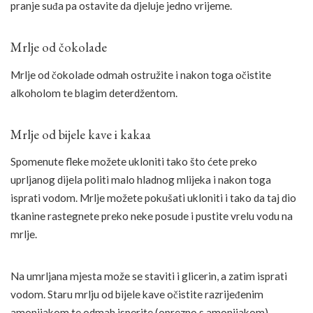
pranje suđa pa ostavite da djeluje jedno vrijeme.
Mrlje od čokolade
Mrlje od čokolade odmah ostružite i nakon toga očistite
alkoholom te blagim deterdžentom.
Mrlje od bijele kave i kakaa
Spomenute fleke možete ukloniti tako što ćete preko
uprljanog dijela politi malo hladnog mlijeka i nakon toga
isprati vodom. Mrlje možete pokušati ukloniti i tako da taj dio
tkanine rastegnete preko neke posude i pustite vrelu vodu na
mrlje.
Na umrljana mjesta može se staviti i glicerin, a zatim isprati
vodom. Staru mrlju od bijele kave očistite razrijeđenim
amonijakom te odmah isperite (oprezno s amonijakom).