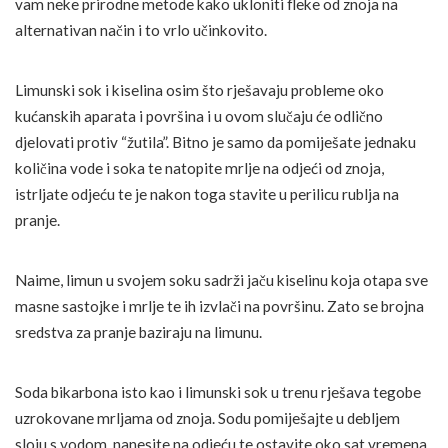
vam neke prirodne metode kako ukloniti fleke od znoja na
alternativan način i to vrlo učinkovito.
Limunski sok i kiselina osim što rješavaju probleme oko
kućanskih aparata i površina i u ovom slučaju će odlično
djelovati protiv “žutila”. Bitno je samo da pomiješate jednaku
količina vode i soka te natopite mrlje na odjeći od znoja,
istrljate odjeću te je nakon toga stavite u perilicu rublja na
pranje.
Naime, limun u svojem soku sadrži jaču kiselinu koja otapa sve
masne sastojke i mrlje te ih izvlači na površinu. Zato se brojna
sredstva za pranje baziraju na limunu.
Soda bikarbona isto kao i limunski sok u trenu rješava tegobe
uzrokovane mrljama od znoja. Sodu pomiješajte u debljem
sloju s vodom, nanesite na odjeću te ostavite oko sat vremena