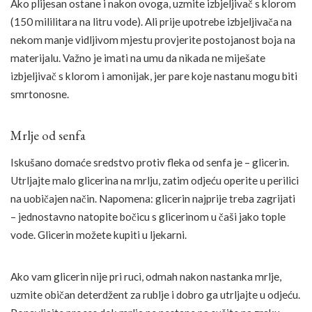
Ako plijesan ostane i nakon ovoga, uzmite izbjeljivač s klorom
(150 mililitara na litru vode). Ali prije upotrebe izbjeljivača na
nekom manje vidljivom mjestu provjerite postojanost boja na
materijalu. Važno je imati na umu da nikada ne miješate
izbjeljivač s klorom i amonijak, jer pare koje nastanu mogu biti
smrtonosne.
Mrlje od senfa
Iskušano domaće sredstvo protiv fleka od senfa je – glicerin.
Utrljajte malo glicerina na mrlju, zatim odjeću operite u perilici
na uobičajen način. Napomena: glicerin najprije treba zagrijati
– jednostavno natopite bočicu s glicerinom u čaši jako tople
vode. Glicerin možete kupiti u ljekarni.
Ako vam glicerin nije pri ruci, odmah nakon nastanka mrlje,
uzmite običan deterdžent za rublje i dobro ga utrljajte u odjeću.