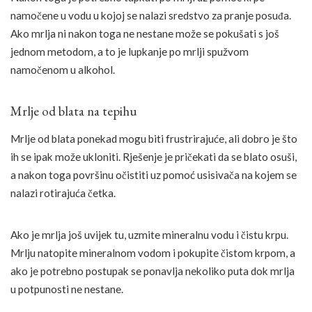
namočene u vodu u kojoj se nalazi sredstvo za pranje posuđa.
Ako mrlja ni nakon toga ne nestane može se pokušati s još
jednom metodom, a to je lupkanje po mrlji spužvom
namočenom u alkohol.
Mrlje od blata na tepihu
Mrlje od blata ponekad mogu biti frustrirajuće, ali dobro je što
ih se ipak može ukloniti. Rješenje je pričekati da se blato osuši,
a nakon toga površinu očistiti uz pomoć usisivača na kojem se
nalazi rotirajuća četka.
Ako je mrlja još uvijek tu, uzmite mineralnu vodu i čistu krpu.
Mrlju natopite mineralnom vodom i pokupite čistom krpom, a
ako je potrebno postupak se ponavlja nekoliko puta dok mrlja
u potpunosti ne nestane.