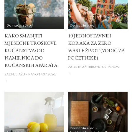
Domaćinstvo
Domaćinstvo
KAKO SMANJITI
10 JEDNOSTAVNIH
MJESEČNE TROŠKOVE
KORAKA ZA ZERO
KUĆANSTVA: OD
WASTE ŽIVOT (VODIČ ZA
NAMIRNICA DO
POČETNIKE)
KUĆANSKIH APARATA
ZADNJE AŽURIRANO 09.05.2026.
ZADNJE AŽURIRANO 14.07.2026.
Domaćinstvo