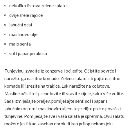
nekoliko listova zelene salate
dvije zrele rajčice
jabučni ocat
maslinovo ulje
malo senfa
sol i papar po ukusu
Tunjevinu izvadite iz konzerve i ocijedite. Očistite povrće i
narežite ga na sitne komade. Zelenu salatu istrgajte na sitne
komade ili izrežite na trakice. Luk narežite na kolutove.
Masline očistite i prepolovite ili stavite cijele, kako više volite.
Sada izmiješajte preljev, pomiješajte senf, sol i papar s
jabučnim octom i maslinovim uljem te prelijte preko povrća i
tunjevine. Pomiješajte sve i vaša salata je spremna. Ovu salatu
možete jesti kao zaseban obrok ili kao prilog nekom jelu.