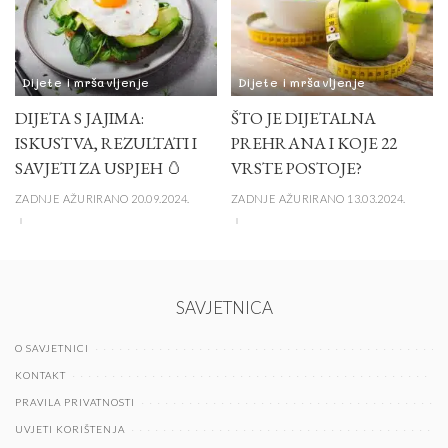
Dijete i mršavljenje
Dijete i mršavljenje
DIJETA S JAJIMA:
ŠTO JE DIJETALNA
ISKUSTVA, REZULTATI I
PREHRANA I KOJE 22
SAVJETI ZA USPJEH 🥚
VRSTE POSTOJE?
ZADNJE AŽURIRANO 20.09.2024.
ZADNJE AŽURIRANO 13.03.2024.
SAVJETNICA
O SAVJETNICI
KONTAKT
PRAVILA PRIVATNOSTI
UVJETI KORIŠTENJA