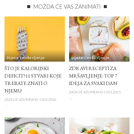
MOŽDA ĆE VAS ZANIMATI
Dijete i mršavljenje
Dijete i mršavljenje
ŠTO JE KALORIJSKI
ZDRAVI RECEPTI ZA
DEFICIT?11 STVARI KOJE
MRŠAVLJENJE: TOP 7
TREBATE ZNATI O
IDEJA ZA SVAKI DAN
NJEMU
ZADNJE AŽURIRANO 13.01.2025.
ZADNJE AŽURIRANO 15.02.2026.