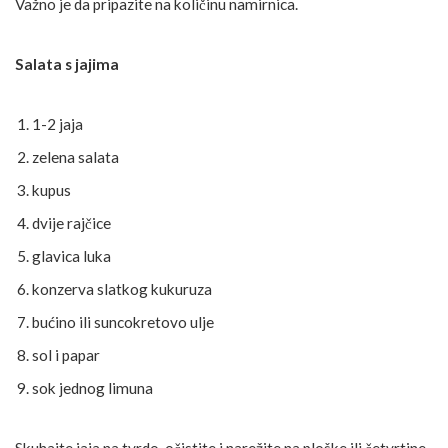
Važno je da pripazite na količinu namirnica.
Salata s jajima
1-2 jaja
zelena salata
kupus
dvije rajčice
glavica luka
konzerva slatkog kukuruza
bućino ili suncokretovo ulje
sol i papar
sok jednog limuna
Skuhajte jaja na tvrdo, očistite i narežite na ploške ili četvrtine.