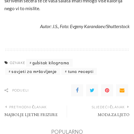
skrivenih šećera te će vaša salata imati mnogo više kalorija
nego vi to mislite.
Autor: J.S., Foto: Evgeny Karandaev/Shutterstock
gubitak kilograma
OZNAKE
savjeti za mršavljenje
tuna recepti
PODIJELI
PRETHODNI ČLANAK
SLJEDEĆI ČLANAK
NAJBOLJE LJETNE FRIZURE
MODA ZA LJETO
POPULARNO