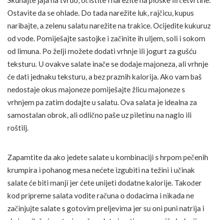
Ostavite da se ohlade. Do tada narežite luk, rajčicu, kupus
naribajte, a zelenu salatu narežite na trakice. Ocijedite kukuruz
od vode. Pomiješajte sastojke i začinite ih uljem, soli i sokom
od limuna. Po želji možete dodati vrhnje ili jogurt za gušću
teksturu. U ovakve salate inače se dodaje majoneza, ali vrhnje
će dati jednaku teksturu, a bez praznih kalorija. Ako vam baš
nedostaje okus majoneze pomiješajte žlicu majoneze s
vrhnjem pa zatim dodajte u salatu. Ova salata je idealna za
samostalan obrok, ali odlično paše uz piletinu na naglo ili
roštilj.
Zapamtite da ako jedete salate u kombinaciji s hrpom pečenih
krumpira i pohanog mesa nećete izgubiti na težini i učinak
salate će biti manji jer ćete unijeti dodatne kalorije. Također
kod pripreme salata vodite računa o dodacima i nikada ne
začinjujte salate s gotovim preljevima jer su oni puni natrija i