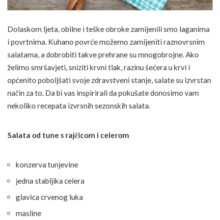
Dolaskom ljeta, obilne i teške obroke zamijenili smo laganima
i povrtnima. Kuhano povrće možemo zamijeniti raznovrsnim
salatama, a dobrobiti takve prehrane su mnogobrojne. Ako
želimo smršavjeti, sniziti krvni tlak, razinu šećera u krvi i
općenito poboljšati svoje zdravstveni stanje, salate su izvrstan
način za to. Da bi vas inspirirali da pokušate donosimo vam
nekoliko recepata izvrsnih sezonskih salata.
Salata od tune s rajčicom i celerom
konzerva tunjevine
jedna stabljika celera
glavica crvenog luka
masline