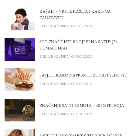
KAŠALJ – VRSTE KAŠLJA I KAKO GA
ZAUSTAVITI
ZADNJE AŽURIRANO 11.02.2020.
ŠTO ZNAČE ISTI BROJEVI NA SATU? (24
TUMAČENJA)
ZADNJE AŽURIRANO 05.04.2023.
SAVJETI KAKO NAPRAVITI ZDRAVI SENDVIČ
ZADNJE AŽURIRANO 04.05.2016.
ZNAČENJE SATI I MINUTA – 48 DEFINICIJA
ZADNJE AŽURIRANO 31.10.2022.
SAVJETI KAKO ZAUSTAVITI POVRAĆANJE