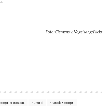
a.
Foto: Clemens v. Vogelsang/Flickr
ecepti s mesom
umaci
umak recepti