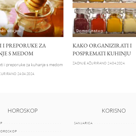
ski savjeti
Domaćinstvo
I I PREPORUKE ZA
KAKO ORGANIZIRATI I
JE S MEDOM
POSPREMATI KUHINJU
ZADNJE AŽURIRANO 24.04.2024.
eti i preporuke za kuhanje s medom
URIRANO 24.04.2024.
HOROSKOP
KORISNO
P
SANJARICA
HOROSKOP