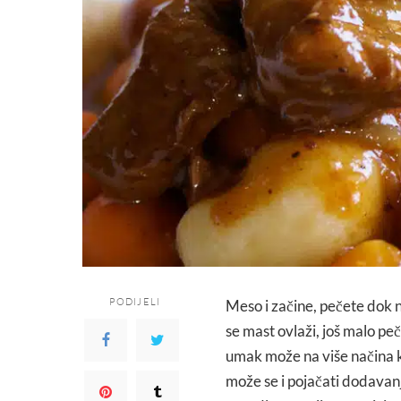
PODIJELI
Meso i začine, pečete dok n
se mast ovlaži, još malo pe
umak može na više načina k
može se i pojačati dodavan