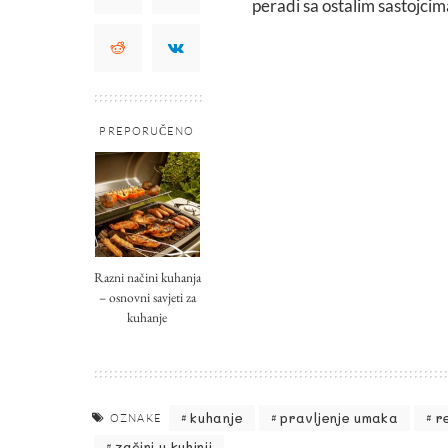
peradi sa ostalim sastojcim
PREPORUČENO
Razni načini kuhanja
– osnovni savjeti za
kuhanje
kuhanje
pravljenje umaka
r
OZNAKE
začini u kuhinji