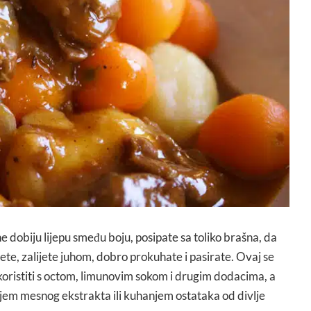
e dobiju lijepu smeđu boju, posipate sa toliko brašna, da
čete, zalijete juhom, dobro prokuhate i pasirate. Ovaj se
oristiti s octom, limunovim sokom i drugim dodacima, a
jem mesnog ekstrakta ili kuhanjem ostataka od divlje