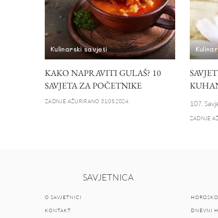
Kulinarski savjeti
Kulinar
KAKO NAPRAVITI GULAŠ? 10
SAVJET
SAVJETA ZA POČETNIKE
KUHAN
ZADNJE AŽURIRANO 31.05.2024.
107. Savj
ZADNJE AŽ
SAVJETNICA
O SAVJETNICI
HOROSKO
KONTAKT
DNEVNI 