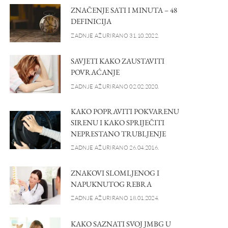
ZNAČENJE SATI I MINUTA – 48
DEFINICIJA
ZADNJE AŽURIRANO 31.10.2022.
SAVJETI KAKO ZAUSTAVITI
POVRAĆANJE
ZADNJE AŽURIRANO 02.02.2020.
KAKO POPRAVITI POKVARENU
SIRENU I KAKO SPRIJEČITI
NEPRESTANO TRUBLJENJE
ZADNJE AŽURIRANO 26.04.2016.
ZNAKOVI SLOMLJENOG I
NAPUKNUTOG REBRA
ZADNJE AŽURIRANO 18.01.2024.
KAKO SAZNATI SVOJ JMBG U