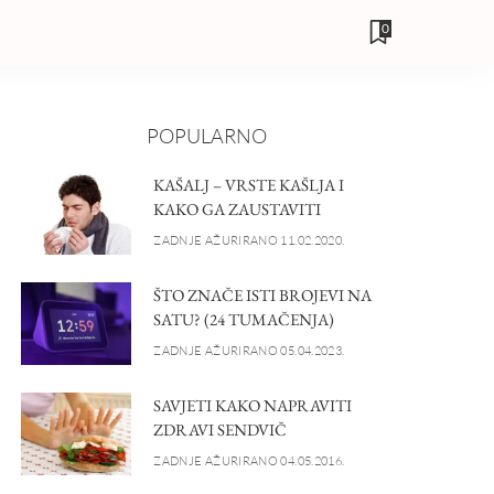
0
POPULARNO
KAŠALJ – VRSTE KAŠLJA I
KAKO GA ZAUSTAVITI
ZADNJE AŽURIRANO 11.02.2020.
ŠTO ZNAČE ISTI BROJEVI NA
SATU? (24 TUMAČENJA)
ZADNJE AŽURIRANO 05.04.2023.
SAVJETI KAKO NAPRAVITI
ZDRAVI SENDVIČ
ZADNJE AŽURIRANO 04.05.2016.