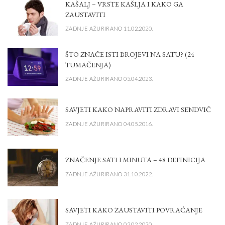
KAŠALJ – VRSTE KAŠLJA I KAKO GA
ZAUSTAVITI
ZADNJE AŽURIRANO 11.02.2020.
ŠTO ZNAČE ISTI BROJEVI NA SATU? (24
TUMAČENJA)
ZADNJE AŽURIRANO 05.04.2023.
SAVJETI KAKO NAPRAVITI ZDRAVI SENDVIČ
ZADNJE AŽURIRANO 04.05.2016.
ZNAČENJE SATI I MINUTA – 48 DEFINICIJA
ZADNJE AŽURIRANO 31.10.2022.
SAVJETI KAKO ZAUSTAVITI POVRAĆANJE
ZADNJE AŽURIRANO 02.02.2020.