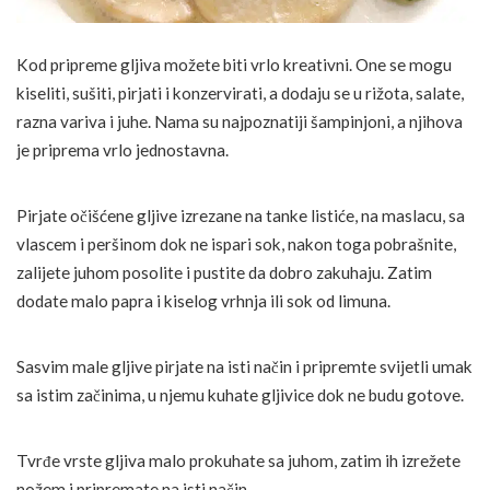
Kod pripreme gljiva možete biti vrlo kreativni. One se mogu
kiseliti, sušiti, pirjati i konzervirati, a dodaju se u rižota, salate,
razna variva i juhe. Nama su najpoznatiji šampinjoni, a njihova
je priprema vrlo jednostavna.
Pirjate očišćene gljive izrezane na tanke listiće, na maslacu, sa
vlascem i peršinom dok ne ispari sok, nakon toga pobrašnite,
zalijete juhom posolite i pustite da dobro zakuhaju. Zatim
dodate malo papra i kiselog vrhnja ili sok od limuna.
Sasvim male gljive pirjate na isti način i pripremte svijetli umak
sa istim začinima, u njemu kuhate gljivice dok ne budu gotove.
Tvrđe vrste gljiva malo prokuhate sa juhom, zatim ih izrežete
nožem i pripremate na isti način.