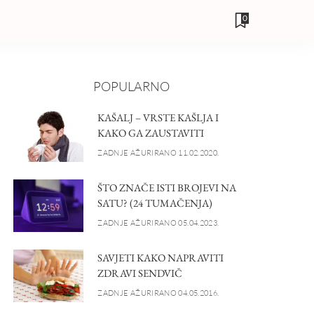
0
POPULARNO
KAŠALJ – VRSTE KAŠLJA I
KAKO GA ZAUSTAVITI
ZADNJE AŽURIRANO 11.02.2020.
ŠTO ZNAČE ISTI BROJEVI NA
SATU? (24 TUMAČENJA)
ZADNJE AŽURIRANO 05.04.2023.
SAVJETI KAKO NAPRAVITI
ZDRAVI SENDVIČ
ZADNJE AŽURIRANO 04.05.2016.