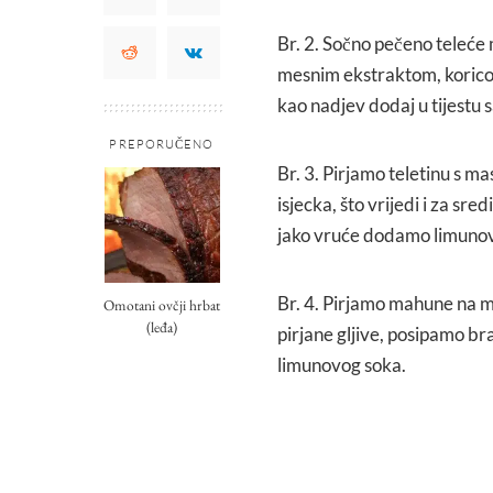
Br. 2. Sočno pečeno teleće m
mesnim ekstraktom, koricom
kao nadjev dodaj u tijestu
PREPORUČENO
Br. 3. Pirjamo teletinu s 
isjecka, što vrijedi i za sr
jako vruće dodamo limunov
Br. 4. Pirjamo mahune na m
Omotani ovčji hrbat
(leđa)
pirjane gljive, posipamo b
limunovog soka.