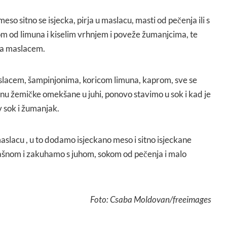
eso sitno se isjecka, pirja u maslacu, masti od pečenja ili s
 od limuna i kiselim vrhnjem i poveže žumanjcima, te
 sa maslacem.
maslacem, šampinjonima, koricom limuna, kaprom, sve se
edinu žemičke omekšane u juhi, ponovo stavimo u sok i kad je
 sok i žumanjak.
aslacu , u to dodamo isjeckano meso i sitno isjeckane
rašnom i zakuhamo s juhom, sokom od pečenja i malo
Foto: Csaba Moldovan/freeimages