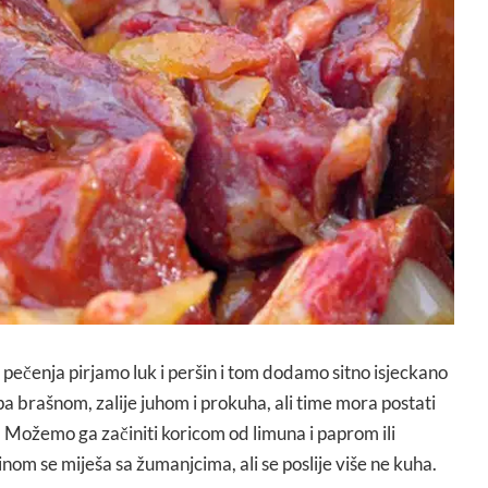
d pečenja pirjamo luk i peršin i tom dodamo sitno isjeckano
a brašnom, zalije juhom i prokuha, ali time mora postati
Možemo ga začiniti koricom od limuna i paprom ili
om se miješa sa žumanjcima, ali se poslije više ne kuha.