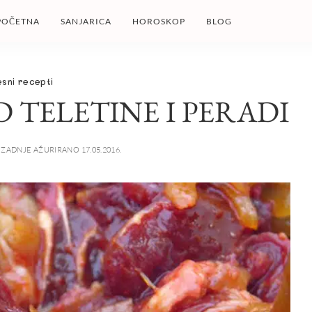
POČETNA
SANJARICA
HOROSKOP
BLOG
sni recepti
 TELETINE I PERADI
ZADNJE AŽURIRANO 17.05.2016.