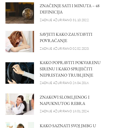
ZNAČENJE SATI I MINUTA – 48
DEFINICIJA
ZADNJE AŽURIRANO 31.10.2022.
SAVJETI KAKO ZAUSTAVITI
POVRAĆANJE
ZADNJE AŽURIRANO 02.02.2020.
KAKO POPRAVITI POKVARENU
SIRENU I KAKO SPRIJEČITI
NEPRESTANO TRUBLJENJE
ZADNJE AŽURIRANO 26.04.2016.
ZNAKOVI SLOMLJENOG I
NAPUKNUTOG REBRA
ZADNJE AŽURIRANO 18.01.2024.
KAKO SAZNATI SVOJ JMBG U