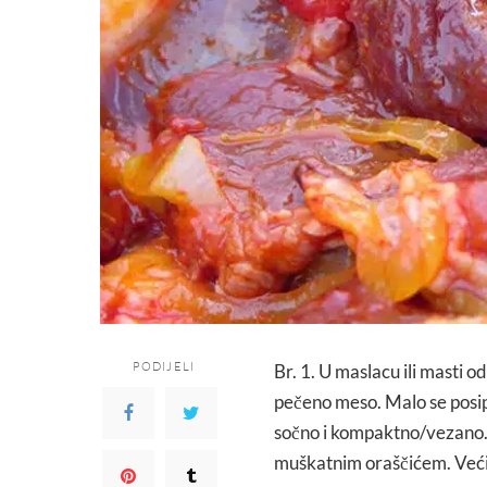
PODIJELI
Br. 1. U maslacu ili masti o
pečeno meso. Malo se posip
sočno i kompaktno/vezano. 
muškatnim oraščićem. Većin