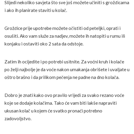
Slijedi nekoliko savjeta što sve još možete učiniti s grožđicama
i ako ih planirate staviti u kolač.
Grožđice prije upotrebe možete očistiti od peteljki, oprati i
osušiti. Ako vam služe za nadjev, možete ih natopiti u rumu ili
konjaku i ostaviti oko 2 sata da odstoje.
Zatim ih ocijedite i po potrebi usitnite. Za voćni kruh i kolače
po želji najbolje je da voće nakon umakanja obrišete i uvaljate u
oštro brašno i da prilikom pečenja ne padne na dno kolača.
Dobro je znati kako
ovo pravilo vrijedi za svako rezano voće
koje se dodaje kolačima. Tako će vam biti lakše napraviti
ukusan kolač u kojem će svatko pronaći potrebno
zadovoljstvo.