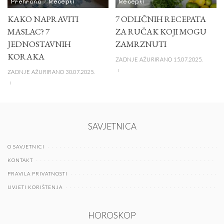
Prehrana
Recepti
Recepti
KAKO NAPRAVITI
7 ODLIČNIH RECEPATA
MASLAC? 7
ZA RUČAK KOJI MOGU
JEDNOSTAVNIH
ZAMRZNUTI
KORAKA
ZADNJE AŽURIRANO 15.07.2025.
ZADNJE AŽURIRANO 30.07.2025.
SAVJETNICA
O SAVJETNICI
KONTAKT
PRAVILA PRIVATNOSTI
UVJETI KORIŠTENJA
HOROSKOP