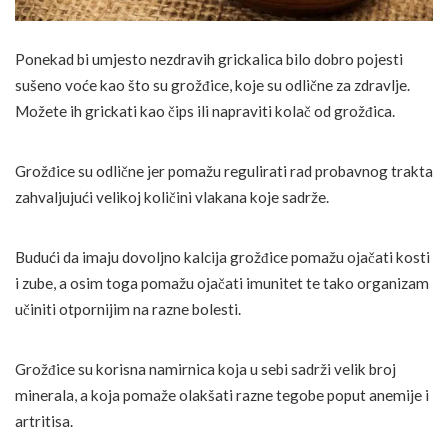
Ponekad bi umjesto nezdravih grickalica bilo dobro pojesti
sušeno voće kao što su grožđice, koje su odlične za zdravlje.
Možete ih grickati kao čips ili napraviti kolač od grožđica.
Grožđice su odlične jer pomažu regulirati rad probavnog trakta
zahvaljujući velikoj količini vlakana koje sadrže.
Budući da imaju dovoljno kalcija grožđice pomažu ojačati kosti
i zube, a osim toga pomažu ojačati imunitet te tako organizam
učiniti otpornijim na razne bolesti.
Grožđice su korisna namirnica koja u sebi sadrži velik broj
minerala, a koja pomaže olakšati razne tegobe poput anemije i
artritisa.