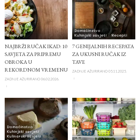
Domaćinstvo
Recepti
Kuhinjski savjeti
Recepti
NAJBRŽI RUČAK IKAD: 10
7 GENIJALNIH RECEPATA
SAVJETA ZA PRIPREMU
ZA UKUSNI RUČAK IZ
OBROKA U
TAVE
REKORDNOM VREMENU
ZADNJE AŽURIRANO 05.11.2025.
ZADNJE AŽURIRANO 06.02.2026.
Domaćinstvo
Kuhinjski savjeti
Kulinarski savjeti