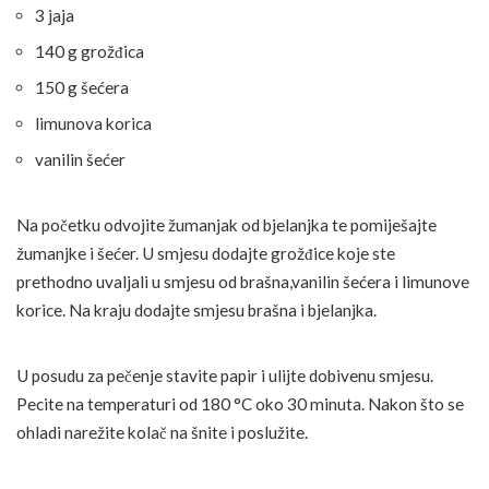
3 jaja
140 g grožđica
150 g šećera
limunova korica
vanilin šećer
Na početku odvojite žumanjak od bjelanjka te pomiješajte
žumanjke i šećer. U smjesu dodajte grožđice koje ste
prethodno uvaljali u smjesu od brašna,vanilin šećera i limunove
korice. Na kraju dodajte smjesu brašna i bjelanjka.
U posudu za pečenje stavite papir i ulijte dobivenu smjesu.
Pecite na temperaturi od 180 °C oko 30 minuta. Nakon što se
ohladi narežite kolač na šnite i poslužite.