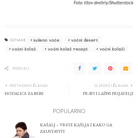
Foto: titov dmitriy/Shutterstock
sušeno voće
voćni desert
OZNAKE
voćni kolač
voćni kolač recept
voćni kolači
PODIJELI
PRETHODNI ČLANAK
SLJEDEĆI ČLANAK
HODALICE ZA BEBE
PRAVI I LAŽNI PRIJATELJI
POPULARNO
KAŠALJ – VRSTE KAŠLJA I KAKO GA
ZAUSTAVITI