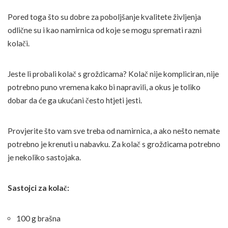
Pored toga što su dobre za poboljšanje kvalitete življenja
odlične su i kao namirnica od koje se mogu spremati razni
kolači.
Jeste li probali kolač s grožđicama? Kolač nije kompliciran, nije
potrebno puno vremena kako bi napravili, a okus je toliko
dobar da će ga ukućani često htjeti jesti.
Provjerite što vam sve treba od namirnica, a ako nešto nemate
potrebno je krenuti u nabavku. Za kolač s grožđicama potrebno
je nekoliko sastojaka.
Sastojci za kolač:
100 g brašna