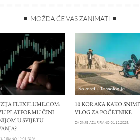
MOŽDA ĆE VAS ZANIMATI
i
Novosti
Tehnologija
ZIJA FLEXFLUME.COM:
10 KORAKA KAKO SNIMI
VU PLATFORMU ČINI
VLOG ZA POČETNIKE
NIJOM U SVIJETU
ZADNJE AŽURIRANO 01.12.2025.
ANJA?
URIRANO 12.01.2026.