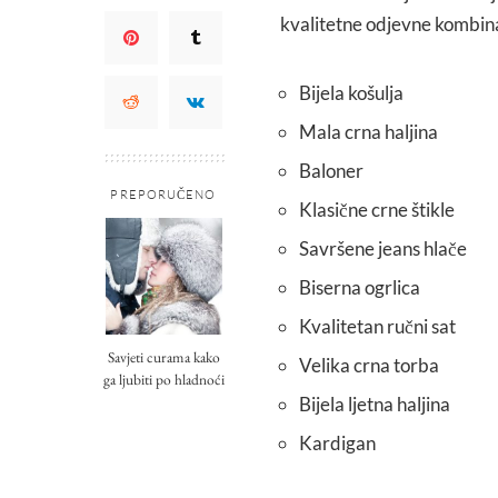
kvalitetne odjevne kombina
Bijela košulja
Mala crna haljina
Baloner
PREPORUČENO
Klasične crne štikle
Savršene jeans hlače
Biserna ogrlica
Kvalitetan ručni sat
Savjeti curama kako
Velika crna torba
ga ljubiti po hladnoći
Bijela ljetna haljina
Kardigan