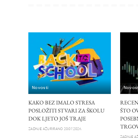
Novosti
Novost
KAKO BEZ IMALO STRESA
RECEN
POSLOŽITI STVARI ZA ŠKOLU
ŠTO O
DOK LJETO JOŠ TRAJE
POSEB
TRGOV
ZADNJE AŽURIRANO 20.07.2026.
ZADNJE AŽ