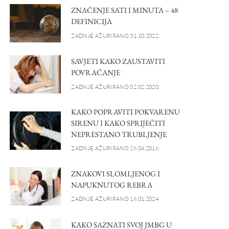
ZNAČENJE SATI I MINUTA – 48
DEFINICIJA
ZADNJE AŽURIRANO 31.10.2022.
SAVJETI KAKO ZAUSTAVITI
POVRAĆANJE
ZADNJE AŽURIRANO 02.02.2020.
KAKO POPRAVITI POKVARENU
SIRENU I KAKO SPRIJEČITI
NEPRESTANO TRUBLJENJE
ZADNJE AŽURIRANO 26.04.2016.
ZNAKOVI SLOMLJENOG I
NAPUKNUTOG REBRA
ZADNJE AŽURIRANO 18.01.2024.
KAKO SAZNATI SVOJ JMBG U