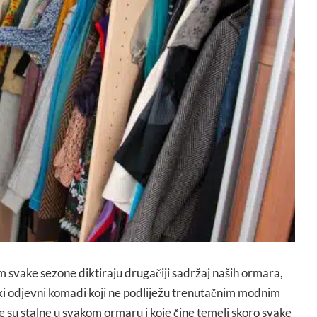
 svake sezone diktiraju drugačiji sadržaj naših ormara,
eki odjevni komadi koji ne podliježu trenutačnim modnim
je su stalne u svakom ormaru i koje čine temelj skoro svake