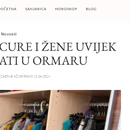
POČETNA
SANJARICA
HOROSKOP
BLOG
Novosti
 CURE I ŽENE UVIJEK
ATI U ORMARU
ZADNJE AŽURIRANO 21.04.2016.