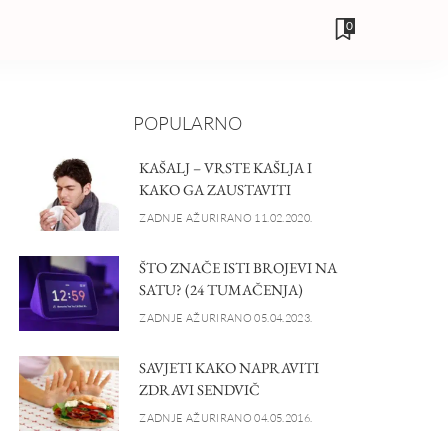
0
POPULARNO
KAŠALJ – VRSTE KAŠLJA I
KAKO GA ZAUSTAVITI
ZADNJE AŽURIRANO 11.02.2020.
ŠTO ZNAČE ISTI BROJEVI NA
SATU? (24 TUMAČENJA)
ZADNJE AŽURIRANO 05.04.2023.
SAVJETI KAKO NAPRAVITI
ZDRAVI SENDVIČ
ZADNJE AŽURIRANO 04.05.2016.