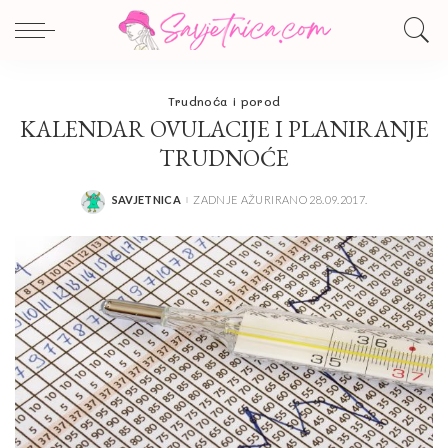
Trudnoća i porod
KALENDAR OVULACIJE I PLANIRANJE
TRUDNOĆE
SAVJETNICA
ZADNJE AŽURIRANO 28.09.2017.
POSTED
BY