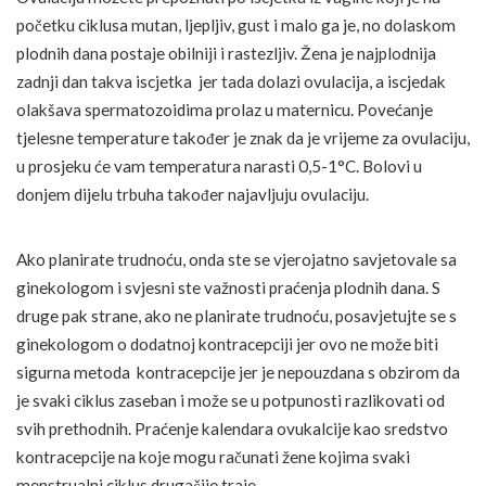
početku ciklusa mutan, ljepljiv, gust i malo ga je, no dolaskom
plodnih dana postaje obilniji i rastezljiv. Žena je najplodnija
zadnji dan takva iscjetka jer tada dolazi ovulacija, a iscjedak
olakšava spermatozoidima prolaz u maternicu. Povećanje
tjelesne temperature također je znak da je vrijeme za ovulaciju,
u prosjeku će vam temperatura narasti 0,5-1°C. Bolovi u
donjem dijelu trbuha također najavljuju ovulaciju.
Ako planirate trudnoću, onda ste se vjerojatno savjetovale sa
ginekologom i svjesni ste važnosti praćenja plodnih dana. S
druge pak strane, ako ne planirate trudnoću, posavjetujte se s
ginekologom o dodatnoj kontracepciji jer ovo ne može biti
sigurna metoda kontracepcije jer je nepouzdana s obzirom da
je svaki ciklus zaseban i može se u potpunosti razlikovati od
svih prethodnih. Praćenje kalendara ovukalcije kao sredstvo
kontracepcije na koje mogu računati žene kojima svaki
menstrualni ciklus drugačije traje.