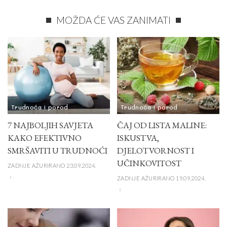
MOŽDA ĆE VAS ZANIMATI
Trudnoća i porod
Trudnoća i porod
7 NAJBOLJIH SAVJETA
ČAJ OD LISTA MALINE:
KAKO EFEKTIVNO
ISKUSTVA,
SMRŠAVITI U TRUDNOĆI
DJELOTVORNOST I
UČINKOVITOST
ZADNJE AŽURIRANO 23.09.2024.
ZADNJE AŽURIRANO 19.09.2024.