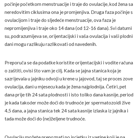
počinje početkom menstruacije i traje do ovulacije, kod žena sa
neredovitim ciklusima ona je promjenjiva. Druga faza počinje s
ovulacijom i traje do sljedeće menstruacije, ova faza je
nepromijenjiva i traje oko 14 dana (od 12-16 dana). Svi datumi
su, podrazumijeva se, orijentacijski i vaša ovulacija i vaši plodni
dani mogu razlikuju razlikovati od navedenih.
Preporuča se da podatke koristite orijentacijski i vodite računa
o zaštiti, ovisi što vam je cilj. Kada se jajna stanica koja je
sazrijevala u jajniku odvoji u krene u jajovod, taj se proces zove
ovulacija, dani u mjesecu kada je žena najplodnija. Četiri, pet
dana prije tih 24 sata plodnosti i isto toliko dana kasnije, period
je kada također može doći do trudnoće jer spermatozoidi žive
4,5 dana, a jajna stanica tek 24 sata kasnije izlaska iz jajnika i
tada može doći do (ne)željene trudnoće.
Ovulaciju možete prepoznati po iscjetku iz vagine koji je na