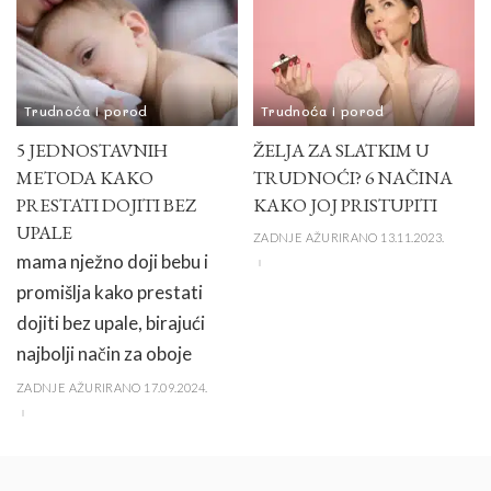
Trudnoća i porod
Trudnoća i porod
5 JEDNOSTAVNIH
ŽELJA ZA SLATKIM U
METODA KAKO
TRUDNOĆI? 6 NAČINA
PRESTATI DOJITI BEZ
KAKO JOJ PRISTUPITI
UPALE
ZADNJE AŽURIRANO 13.11.2023.
mama nježno doji bebu i
promišlja kako prestati
dojiti bez upale, birajući
najbolji način za oboje
ZADNJE AŽURIRANO 17.09.2024.