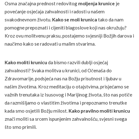
Osma značajna prednost redovitog
moljenja krunice
je
povećanje osjećaja zahvalnosti i radosti u našem
svakodnevnom životu.
Kako se moli krunica
tako da nam
pomogne prepoznati i cijeniti blagoslove koji nas okružuju?
Kroz ovu molitvenu praksu, postajemo svjesniji Božjih darova i
naučimo kako se radovati u malim stvarima.
Kako moliti krunicu
da bismo razvili dublji osjećaj
zahvalnosti? Svaka molitva u krunici, od Očenaša do
Zdravomarije, podsjeća nas na Božju prisutnost i ljubav u
našim životima. Kroz meditaciju o otajstvima, prisjećamo se
važnih trenutaka iz Isusovog i Marijinog života, što nas potiče
da razmišljamo o vlastitim životima i prepoznamo trenutke
kada smo osjetili Božju milost.
Kako pravilno moliti krunicu
znači moliti sa srcem ispunjenim zahvalnošću, svjesni svega
što smo primili.