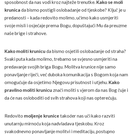
sposobnost da nas vodi kroz najteže trenutke.
Kako se moli
krunica
da bismo postigli oslobađanje od tjeskobe? Ključ je u
predanosti – kada redovito molimo, učimo kako usmjeriti
svoje misli i osjećaje prema Bogu, dopuštajući Mu da preuzme
naše brige i strahove.
Kako moliti krunicu
da bismo osjetili oslobađanje od straha?
Svaki puta kada molimo, trebamo se svjesno usmjeriti na
predavanje svojih briga Bogu. Molitva krunice nije samo
ponavljanje riječi, već duboka komunikacija s Bogom koja nam
omogućuje da osjetimo Njegovu prisutnost i utjehu.
Kako
pravilno moliti krunicu
znači moliti s vjerom da nas Bog čuje i
da će nas osloboditi od svih strahova koji nas opterećuju.
Redovito
moljenje krunice
također nas uči kako razviti
unutarnju mirnoću koja nadvladava tjeskobu. Kroz
svakodnevno ponavljanje molitvi i meditaciju, postupno