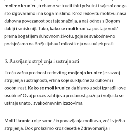
molimo krunicu
, trebamo se truditi biti prisutni i svjesni onoga
što izgovaramo i na koga mislimo. Kroz redovitu molitvu, naša
duhovna povezanost postaje snažnija, a naš odnos s Bogom
dublji i smisleniji. Tako,
kako se moli krunica
postaje vodič
prema bogatijem duhovnom životu, gdje se svakodnevno
podsjećamo na Božju ljubav i milost koja nas uvijek prati.
3. Razvijanje strpljenja i ustrajnosti
Treća važna prednost redovitog
moljenja krunice
je razvoj
strpljenja i ustrajnosti, vrlina koje su ključne za duhovni i
osobni rast.
Kako se moli krunica
da bismo u sebi izgradili ove
osobine? Ovaj proces zahtijeva predanost, pažnju i volju da se
ustraje unatoč svakodnevnim izazovima.
Moliti krunicu
nije samo čin ponavljanja molitava, već i vježba
strpljenja. Dok prolazimo kroz desetke Zdravomarija i