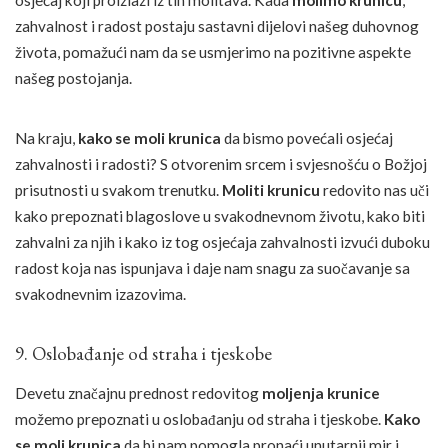
osjećaj koji proizlazi iz tih molitava. Kada
molimo krunicu
,
zahvalnost i radost postaju sastavni dijelovi našeg duhovnog
života, pomažući nam da se usmjerimo na pozitivne aspekte
našeg postojanja.
Na kraju,
kako se moli krunica
da bismo povećali osjećaj
zahvalnosti i radosti? S otvorenim srcem i svjesnošću o Božjoj
prisutnosti u svakom trenutku.
Moliti krunicu
redovito nas uči
kako prepoznati blagoslove u svakodnevnom životu, kako biti
zahvalni za njih i kako iz tog osjećaja zahvalnosti izvući duboku
radost koja nas ispunjava i daje nam snagu za suočavanje sa
svakodnevnim izazovima.
9. Oslobađanje od straha i tjeskobe
Devetu značajnu prednost redovitog
moljenja krunice
možemo prepoznati u oslobađanju od straha i tjeskobe.
Kako
se moli krunica
da bi nam pomogla pronaći unutarnji mir i