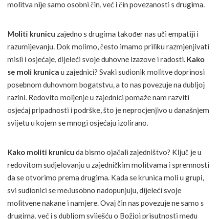
molitva nije samo osobni čin, već i čin povezanosti s drugima.
Moliti krunicu
zajedno s drugima također nas uči empatiji i
razumijevanju. Dok molimo, često imamo priliku razmjenjivati
misli i osjećaje, dijeleći svoje duhovne izazove i radosti.
Kako
se moli krunica
u zajednici? Svaki sudionik molitve doprinosi
posebnom duhovnom bogatstvu, a to nas povezuje na dubljoj
razini. Redovito moljenje u zajednici pomaže nam razviti
osjećaj pripadnosti i podrške, što je neprocjenjivo u današnjem
svijetu u kojem se mnogi osjećaju izolirano.
Kako moliti krunicu
da bismo ojačali zajedništvo? Ključ je u
redovitom sudjelovanju u zajedničkim molitvama i spremnosti
da se otvorimo prema drugima. Kada se krunica moli u grupi,
svi sudionici se međusobno nadopunjuju, dijeleći svoje
molitvene nakane i namjere. Ovaj čin nas povezuje ne samo s
drugima, već i s dubljom sviješću o Božjoj prisutnosti među