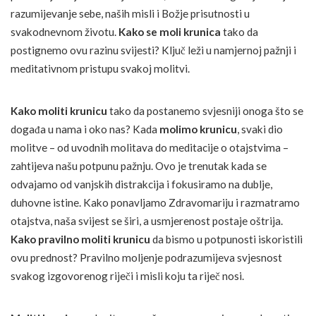
razumijevanje sebe, naših misli i Božje prisutnosti u
svakodnevnom životu.
Kako se moli krunica
tako da
postignemo ovu razinu svijesti? Ključ leži u namjernoj pažnji i
meditativnom pristupu svakoj molitvi.
Kako moliti krunicu
tako da postanemo svjesniji onoga što se
događa u nama i oko nas? Kada
molimo krunicu
, svaki dio
molitve – od uvodnih molitava do meditacije o otajstvima –
zahtijeva našu potpunu pažnju. Ovo je trenutak kada se
odvajamo od vanjskih distrakcija i fokusiramo na dublje,
duhovne istine. Kako ponavljamo Zdravomariju i razmatramo
otajstva, naša svijest se širi, a usmjerenost postaje oštrija.
Kako pravilno moliti krunicu
da bismo u potpunosti iskoristili
ovu prednost? Pravilno moljenje podrazumijeva svjesnost
svakog izgovorenog riječi i misli koju ta riječ nosi.