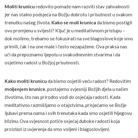
Moliti krunicu
redovito pomaže nam razviti stav zahvalnosti
jer nas stalno podsjeća na Božju dobrotu i prisutnost u svakom
trenutku našeg života.
Kako se moli krunica
da bismo postigli
ovu promjenu u svijesti? Ključ je u meditativnom pristupu –
dok molimo, trebamo se fokusirati na sve blagoslove koje smo
primili, čak i na one male i često nezapažene. Ova praksa nas
uči da prepoznamo ljepotu u svakodnevnim stvarima i da
osjetimo radost u Božjoj prisutnosti.
Kako moliti krunicu
da bismo osjetili veću radost? Redovitim
moljenjem krunice
, postajemo svjesniji Božjih djela u našim
životima, što nas prirodno vodi do osjećaja radosti. Kada
meditativno razmišljamo o otajstvima, prisjećamo se Božje
ljubavi prema nama i svih trenutaka kada smo osjetili Njegovu
blizinu. Ova svjesnost potiče osjećaj duboke radosti koja
proizlazi iz uvjerenja da smo voljeni i blagoslovljeni.