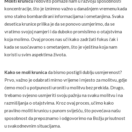
Moliti krunicu
redovito pomaže nam u razvoju sposobnosti
koncentracije, što je iznimno važno u današnjem vremenu kada
smo stalno bombardirani informacijama i ometanjima. Svaka
desetica krunice prilika je da se ponovo usmjerimo, da se
vratimo svojoj namjeri i da duboko promislimo o otajstvima
koja molimo. Ovaj proces nas uči kako zadržati fokus čak i
kada se suočavamo s ometanjem, što je vještina koja nam
koristi u svim aspektima života.
Kako se moli krunica
da bismo postigli dublju usmjerenost?
Prvo, važno je odabrati mirno vrijeme i mjesto za molitvu, gdje
ćemo moći u potpunosti uroniti u molitvu bez prekida. Drugo,
trebamo svjesno usmjeriti svoju pažnju na svaku molitvu i na
razmišljanja o otajstvima. Kroz ovaj proces, učimo kako
pravilno moliti krunicu s punom sviješću, što povećava našu
sposobnost da prepoznamo i odgovorimo na Božju prisutnost
u svakodnevnim situacijama.