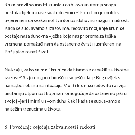
Kako pravilno moliti krunicu
da bi ova unutarnja snaga
postala dijelom naše svakodnevnice? Potrebno je moliti s
uvjerenjem da svaka molitva donosi duhovnu snagu i mudrost.
Kada se suočavamo s izazovima, redovito
moljenje krunice
postaje naša duhovna vježba koja nas priprema za teška
vremena, pomažući nam da ostanemo čvrsti i usmjereni na
Božji plan za naš život.
Na kraju,
kako se moli krunica
da bismo se osnažili za životne
izazove? S vjerom, predanošću i sviješću da je Bog uvijek s
nama, bez obzira na situaciju.
Moliti krunicu
redovito razvija
unutarnju otpornost koja nam omogućuje da ostanemo jaki u
svojoj vjeri i mirni u svom duhu, čak i kada se suočavamo s
najtežim trenucima u životu.
8. Povećanje osjećaja zahvalnosti i radosti