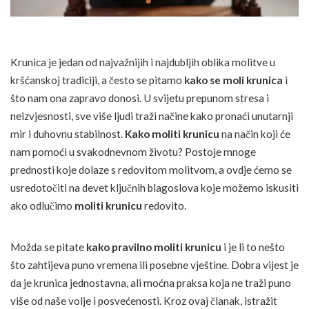
Krunica je jedan od najvažnijih i najdubljih oblika molitve u
kršćanskoj tradiciji, a često se pitamo
kako se moli krunica
i
što nam ona zapravo donosi. U svijetu prepunom stresa i
neizvjesnosti, sve više ljudi traži načine kako pronaći unutarnji
mir i duhovnu stabilnost.
Kako moliti krunicu
na način koji će
nam pomoći u svakodnevnom životu? Postoje mnoge
prednosti koje dolaze s redovitom molitvom, a ovdje ćemo se
usredotočiti na devet ključnih blagoslova koje možemo iskusiti
ako odlučimo
moliti krunicu
redovito.
Možda se pitate
kako pravilno moliti krunicu
i je li to nešto
što zahtijeva puno vremena ili posebne vještine. Dobra vijest je
da je krunica jednostavna, ali moćna praksa koja ne traži puno
više od naše volje i posvećenosti. Kroz ovaj članak, istražit