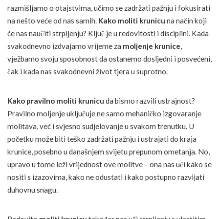
razmišljamo o otajstvima, učimo se zadržati pažnju i fokusirati
na nešto veće od nas samih.
Kako moliti krunicu
na način koji
će nas naučiti strpljenju? Ključ je u redovitosti i disciplini. Kada
svakodnevno izdvajamo vrijeme za
moljenje krunice
,
vježbamo svoju sposobnost da ostanemo dosljedni i posvećeni,
čak i kada nas svakodnevni život tjera u suprotno.
Kako pravilno moliti krunicu
da bismo razvili ustrajnost?
Pravilno moljenje uključuje ne samo mehaničko izgovaranje
molitava, već i svjesno sudjelovanje u svakom trenutku. U
početku može biti teško zadržati pažnju i ustrajati do kraja
krunice, posebno u današnjem svijetu prepunom ometanja. No,
upravo u tome leži vrijednost ove molitve – ona nas uči kako se
nositi s izazovima, kako ne odustati i kako postupno razvijati
duhovnu snagu.
Redovito
moliti krunicu
također nas uči strpljenju s vlastitim