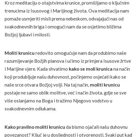
Kroz meditaciju o otajstvima krunice, promišljamo o ključnim
trenucima iz Isusovog i Marijinog života. Ova meditacija nam
pomaže usmjeriti misli prema nebeskom, odvajajući nas od
svakodnevnih briga i omogući nam da se osjetimo bližima
Božjoj ljubavi i milosti.
Moliti krunicu
redovito omogućuje nam da produbimo naše
razumijevanje Božjih planova i učimo iz primjera Isusove žrtve
i Marijine vjere. Kada shvatimo
kako se moli krunica
na način
koji produbljuje našu duhovnost, počinjemo osjećati kako se
naše srce otvara Božjoj volji. Na taj način,
moliti krunicu
postaje ne samo oblik molitve, već i način života, gdje se sve
više oslanjamo na Boga i tražimo Njegovo vodstvo u
svakodnevnim odlukama.
Kako pravilno moliti krunicu
da bismo ojačali našu duhovnu
povezanost? Ključ je u dosljednosti i otvorenosti. Svaki put kad