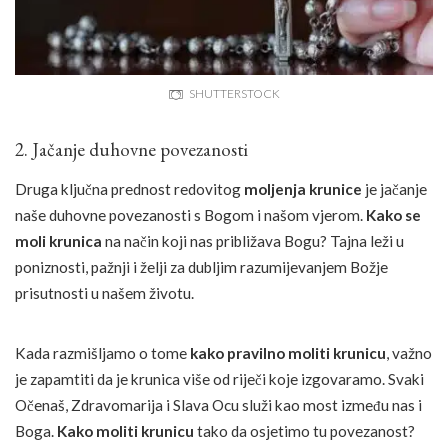
SHUTTERSTOCK
2. Jačanje duhovne povezanosti
Druga ključna prednost redovitog
moljenja krunice
je jačanje
naše duhovne povezanosti s Bogom i našom vjerom.
Kako se
moli krunica
na način koji nas približava Bogu? Tajna leži u
poniznosti, pažnji i želji za dubljim razumijevanjem Božje
prisutnosti u našem životu.
Kada razmišljamo o tome
kako pravilno moliti krunicu
, važno
je zapamtiti da je krunica više od riječi koje izgovaramo. Svaki
Očenaš, Zdravomarija i Slava Ocu služi kao most između nas i
Boga.
Kako moliti krunicu
tako da osjetimo tu povezanost?