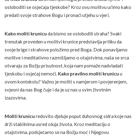
osloboditi se osjećaja tjeskobe? Kroz ovu molitvu učimo kako
predati svoje strahove Bogu i pronaći utjehu u vjeri.
Kako moliti krunicu
da bismo se oslobodili straha? Svaki
trenutak proveden u molitvi krunice predstavlja priliku da
svoje brige i strahove položimo pred Boga. Dok ponavljamo
molitve i meditativno razmišljamo o otajstvima, naša se srca
otvaraju za Božju prisutnost, koja nam pomaže nadvladati
tjeskobu i osjećaj nemoći.
Kako pravilno moliti krunicu
u
ovom kontekstu? Važno je moliti s namjerom i povjerenjem,
svjesni da nas Bog čuje i da je uz nas u svim životnim
izazovima.
Moliti krunicu
redovito djeluje poput duhovnog sidra koje nas
drži stabilnima usred oluja života. Kroz meditaciju o
otajstvima, podsjećamo se na Božju moć i Njegovu