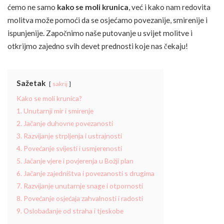
ćemo ne samo
kako se moli krunica
, već i kako nam redovita
molitva može pomoći da se osjećamo povezanije, smirenije i
ispunjenije. Započnimo naše putovanje u svijet molitve i
otkrijmo zajedno svih devet prednosti koje nas čekaju!
Sažetak
sakrij
Kako se moli krunica?
1. Unutarnji mir i smirenje
2. Jačanje duhovne povezanosti
3. Razvijanje strpljenja i ustrajnosti
4. Povećanje svijesti i usmjerenosti
5. Jačanje vjere i povjerenja u Božji plan
6. Jačanje zajedništva i povezanosti s drugima
7. Razvijanje unutarnje snage i otpornosti
8. Povećanje osjećaja zahvalnosti i radosti
9. Oslobađanje od straha i tjeskobe