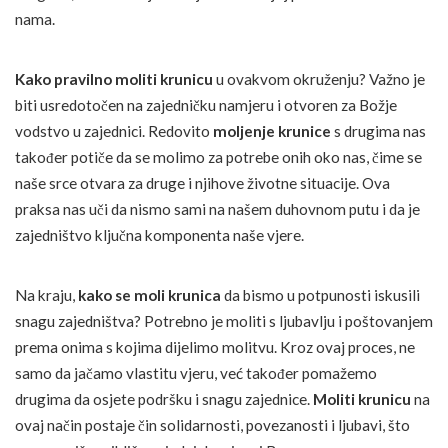
nama.
Kako pravilno moliti krunicu
u ovakvom okruženju? Važno je
biti usredotočen na zajedničku namjeru i otvoren za Božje
vodstvo u zajednici. Redovito
moljenje krunice
s drugima nas
također potiče da se molimo za potrebe onih oko nas, čime se
naše srce otvara za druge i njihove životne situacije. Ova
praksa nas uči da nismo sami na našem duhovnom putu i da je
zajedništvo ključna komponenta naše vjere.
Na kraju,
kako se moli krunica
da bismo u potpunosti iskusili
snagu zajedništva? Potrebno je moliti s ljubavlju i poštovanjem
prema onima s kojima dijelimo molitvu. Kroz ovaj proces, ne
samo da jačamo vlastitu vjeru, već također pomažemo
drugima da osjete podršku i snagu zajednice.
Moliti krunicu
na
ovaj način postaje čin solidarnosti, povezanosti i ljubavi, što