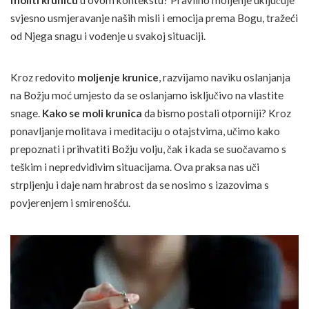
svjesno usmjeravanje naših misli i emocija prema Bogu, tražeći
od Njega snagu i vođenje u svakoj situaciji.
Kroz redovito
moljenje krunice
, razvijamo naviku oslanjanja
na Božju moć umjesto da se oslanjamo isključivo na vlastite
snage.
Kako se moli krunica
da bismo postali otporniji? Kroz
ponavljanje molitava i meditaciju o otajstvima, učimo kako
prepoznati i prihvatiti Božju volju, čak i kada se suočavamo s
teškim i nepredvidivim situacijama. Ova praksa nas uči
strpljenju i daje nam hrabrost da se nosimo s izazovima s
povjerenjem i smirenošću.