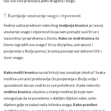
nas sve više približava jedni drugima i Bogu.
7. Razvijanje unutarnje snage i otpornosti
Sedma važna prednost redovitog
moljenja krunice
je razvoj
unutarnje snage i otpornosti koja nam pomaže suočiti se s
izazovima i preprekama u životu.
Kako se moli krunica
da
bismo izgradili ovu snagu? Kroz disciplinu, ustrajnost i
povjerenje u Božju pomoć, krunica postaje naš duhovni štit i
izvor snage.
Kako moliti krunicu
na način koji nas osnažuje iznutra? Svaka
molitva u krunici predstavlja čin povjerenja u Božju volju i
sposobnost da nas vodi kroz sve poteškoće. Kada redovito
molimo krunicu
, ulazimo u stanje meditacije koje nam
omogućuje da se povežemo s dubljim dijelom sebe, onim
dijelom gdje se nalazi naša istinska snaga.
Kako pravilno
moliti krunicu
u ovom kontekstu? Pravilno moljenje uključuje