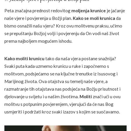
Peta značajna prednost redovitog
moljenja krunice
je jačanje
naše vjere i povjerenja u Božji plan.
Kako se moli krunica
da
bismo osnažili našu vjeru? Kroz ovu molitvenu praksu, učimo
se prepuštanju Božjoj volji i povjerenju da On vodi naš život
prema najboljem mogućem ishodu.
Kako moliti krunicu
tako da naša vjera postane snažnija?
Svaki puta kada uzmemo krunicu u ruke i započnemo s
molitvom, podsjećamo se na ključne trenutke iz Isusovog i
Marijinog života. Ova otajstva su temelj naše vjere, a
razmatranje tih otajstava nas podsjeća na Božju prisutnost i
djelovanje u svijetu i u našim životima.
Moliti
znači ući u ovu
molitvu s potpunim povjerenjem, vjerujući da će nas Bog
usmjeriti i podržati kroz svaki izazov s kojim se suočavamo.