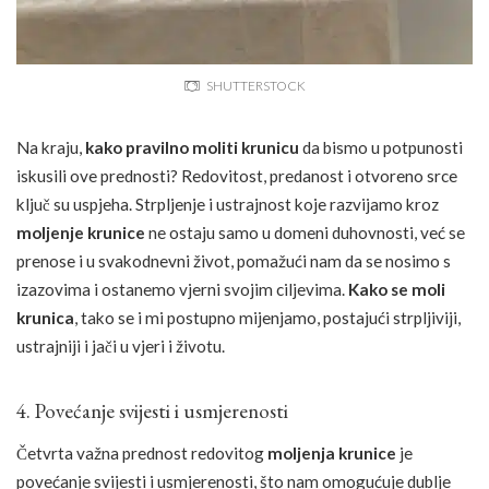
SHUTTERSTOCK
Na kraju,
kako pravilno moliti krunicu
da bismo u potpunosti
iskusili ove prednosti? Redovitost, predanost i otvoreno srce
ključ su uspjeha. Strpljenje i ustrajnost koje razvijamo kroz
moljenje krunice
ne ostaju samo u domeni duhovnosti, već se
prenose i u svakodnevni život, pomažući nam da se nosimo s
izazovima i ostanemo vjerni svojim ciljevima.
Kako se moli
krunica
, tako se i mi postupno mijenjamo, postajući strpljiviji,
ustrajniji i jači u vjeri i životu.
4. Povećanje svijesti i usmjerenosti
Četvrta važna prednost redovitog
moljenja krunice
je
povećanje svijesti i usmjerenosti, što nam omogućuje dublje