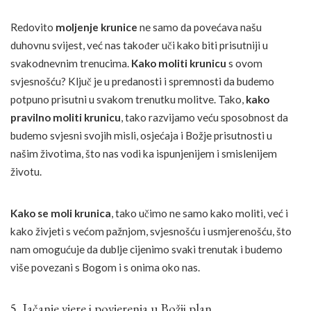
Redovito
moljenje krunice
ne samo da povećava našu
duhovnu svijest, već nas također uči kako biti prisutniji u
svakodnevnim trenucima.
Kako moliti krunicu
s ovom
svjesnošću? Ključ je u predanosti i spremnosti da budemo
potpuno prisutni u svakom trenutku molitve. Tako,
kako
pravilno moliti krunicu
, tako razvijamo veću sposobnost da
budemo svjesni svojih misli, osjećaja i Božje prisutnosti u
našim životima, što nas vodi ka ispunjenijem i smislenijem
životu.
Kako se moli krunica
, tako učimo ne samo kako moliti, već i
kako živjeti s većom pažnjom, svjesnošću i usmjerenošću, što
nam omogućuje da dublje cijenimo svaki trenutak i budemo
više povezani s Bogom i s onima oko nas.
5. Jačanje vjere i povjerenja u Božji plan