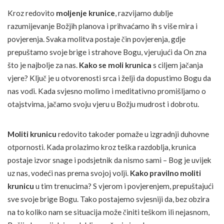
Kroz redovito
moljenje krunice
, razvijamo dublje
razumijevanje Božjih planova i prihvaćamo ih s više mira i
povjerenja. Svaka molitva postaje čin povjerenja, gdje
prepuštamo svoje brige i strahove Bogu, vjerujući da On zna
što je najbolje za nas.
Kako se moli krunica
s ciljem jačanja
vjere? Ključ je u otvorenosti srca i želji da dopustimo Bogu da
nas vodi. Kada svjesno molimo i meditativno promišljamo o
otajstvima, jačamo svoju vjeru u Božju mudrost i dobrotu.
Moliti krunicu
redovito također pomaže u izgradnji duhovne
otpornosti. Kada prolazimo kroz teška razdoblja, krunica
postaje izvor snage i podsjetnik da nismo sami – Bog je uvijek
uz nas, vodeći nas prema svojoj volji.
Kako pravilno moliti
krunicu
u tim trenucima? S vjerom i povjerenjem, prepuštajući
sve svoje brige Bogu. Tako postajemo svjesniji da, bez obzira
na to koliko nam se situacija može činiti teškom ili nejasnom,