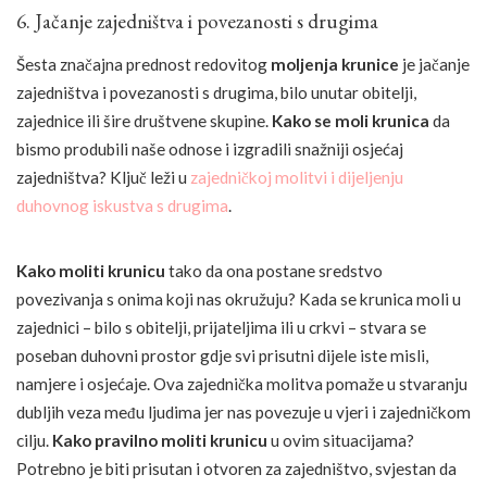
6. Jačanje zajedništva i povezanosti s drugima
Šesta značajna prednost redovitog
moljenja krunice
je jačanje
zajedništva i povezanosti s drugima, bilo unutar obitelji,
zajednice ili šire društvene skupine.
Kako se moli krunica
da
bismo produbili naše odnose i izgradili snažniji osjećaj
zajedništva? Ključ leži u
zajedničkoj molitvi i dijeljenju
duhovnog iskustva s drugima
.
Kako moliti krunicu
tako da ona postane sredstvo
povezivanja s onima koji nas okružuju? Kada se krunica moli u
zajednici – bilo s obitelji, prijateljima ili u crkvi – stvara se
poseban duhovni prostor gdje svi prisutni dijele iste misli,
namjere i osjećaje. Ova zajednička molitva pomaže u stvaranju
dubljih veza među ljudima jer nas povezuje u vjeri i zajedničkom
cilju.
Kako pravilno moliti krunicu
u ovim situacijama?
Potrebno je biti prisutan i otvoren za zajedništvo, svjestan da