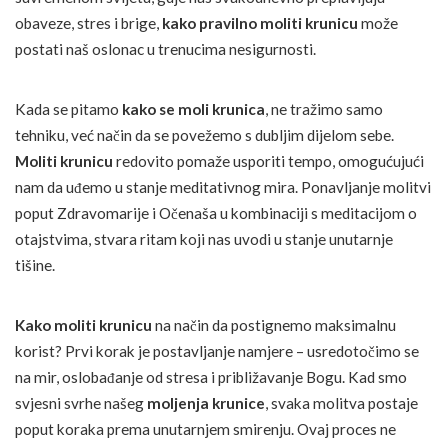
obaveze, stres i brige,
kako pravilno moliti krunicu
može
postati naš oslonac u trenucima nesigurnosti.
Kada se pitamo
kako se moli krunica
, ne tražimo samo
tehniku, već način da se povežemo s dubljim dijelom sebe.
Moliti krunicu
redovito pomaže usporiti tempo, omogućujući
nam da uđemo u stanje meditativnog mira. Ponavljanje molitvi
poput Zdravomarije i Očenaša u kombinaciji s meditacijom o
otajstvima, stvara ritam koji nas uvodi u stanje unutarnje
tišine.
Kako moliti krunicu
na način da postignemo maksimalnu
korist? Prvi korak je postavljanje namjere – usredotočimo se
na mir, oslobađanje od stresa i približavanje Bogu. Kad smo
svjesni svrhe našeg
moljenja krunice
, svaka molitva postaje
poput koraka prema unutarnjem smirenju. Ovaj proces ne