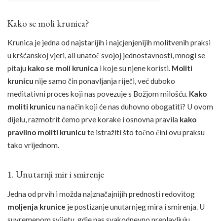
Kako se moli krunica?
Krunica je jedna od najstarijih i najcjenjenijih molitvenih praksi
u kršćanskoj vjeri, ali unatoč svojoj jednostavnosti, mnogi se
pitaju
kako se moli krunica
i koje su njene koristi.
Moliti
krunicu
nije samo čin ponavljanja riječi, već duboko
meditativni proces koji nas povezuje s Božjom milošću.
Kako
moliti krunicu
na način koji će nas duhovno obogatiti? U ovom
dijelu, razmotrit ćemo prve korake i osnovna pravila
kako
pravilno moliti krunicu
te istražiti što točno čini ovu praksu
tako vrijednom.
1. Unutarnji mir i smirenje
Jedna od prvih i možda najznačajnijih prednosti redovitog
moljenja krunice
je postizanje unutarnjeg mira i smirenja. U
suvremenom svijetu, gdje nas svakodnevno preplavljuju