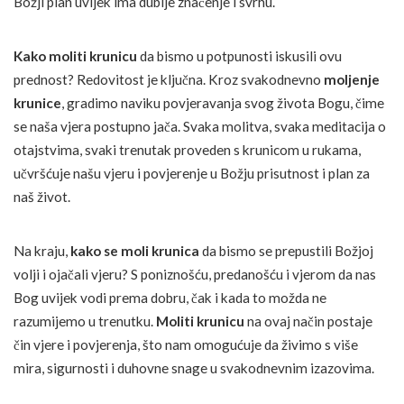
Božji plan uvijek ima dublje značenje i svrhu.
Kako moliti krunicu
da bismo u potpunosti iskusili ovu
prednost? Redovitost je ključna. Kroz svakodnevno
moljenje
krunice
, gradimo naviku povjeravanja svog života Bogu, čime
se naša vjera postupno jača. Svaka molitva, svaka meditacija o
otajstvima, svaki trenutak proveden s krunicom u rukama,
učvršćuje našu vjeru i povjerenje u Božju prisutnost i plan za
naš život.
Na kraju,
kako se moli krunica
da bismo se prepustili Božjoj
volji i ojačali vjeru? S poniznošću, predanošću i vjerom da nas
Bog uvijek vodi prema dobru, čak i kada to možda ne
razumijemo u trenutku.
Moliti krunicu
na ovaj način postaje
čin vjere i povjerenja, što nam omogućuje da živimo s više
mira, sigurnosti i duhovne snage u svakodnevnim izazovima.