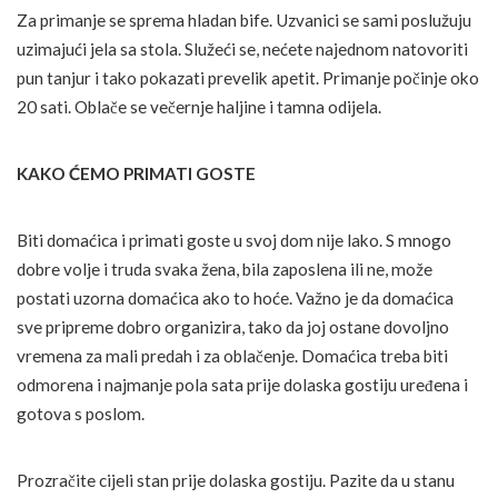
Za primanje se sprema hladan bife. Uzvanici se sami poslužuju
uzimajući jela sa stola. Služeći se, nećete najednom natovoriti
pun tanjur i tako pokazati prevelik apetit. Primanje počinje oko
20 sati. Oblače se večernje haljine i tamna odijela.
KAKO ĆEMO PRIMATI GOSTE
Biti domaćica i primati goste u svoj dom nije lako. S mnogo
dobre volje i truda svaka žena, bila zaposlena ili ne, može
postati uzorna domaćica ako to hoće. Važno je da domaćica
sve pripreme dobro organizira, tako da joj ostane dovoljno
vremena za mali predah i za oblačenje. Domaćica treba biti
odmorena i najmanje pola sata prije dolaska gostiju uređena i
gotova s poslom.
Prozračite cijeli stan prije dolaska gostiju. Pazite da u stanu