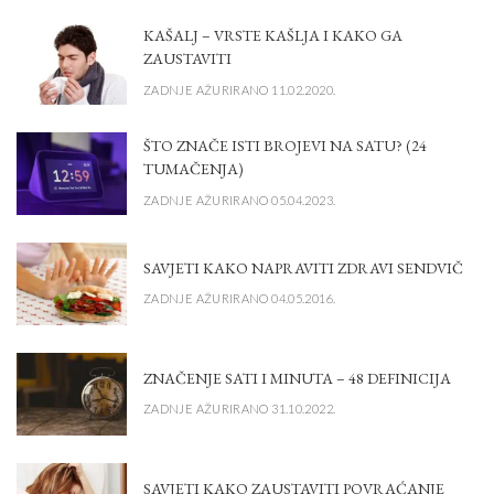
KAŠALJ – VRSTE KAŠLJA I KAKO GA
ZAUSTAVITI
ZADNJE AŽURIRANO 11.02.2020.
ŠTO ZNAČE ISTI BROJEVI NA SATU? (24
TUMAČENJA)
ZADNJE AŽURIRANO 05.04.2023.
SAVJETI KAKO NAPRAVITI ZDRAVI SENDVIČ
ZADNJE AŽURIRANO 04.05.2016.
ZNAČENJE SATI I MINUTA – 48 DEFINICIJA
ZADNJE AŽURIRANO 31.10.2022.
SAVJETI KAKO ZAUSTAVITI POVRAĆANJE