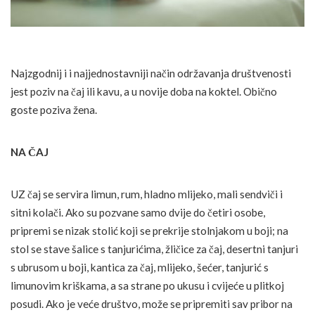
Najzgodnij i i najjednostavniji način održavanja društvenosti
jest poziv na čaj ili kavu, a u novije doba na koktel. Obično
goste poziva žena.
NA ČAJ
UZ čaj se servira limun, rum, hladno mlijeko, mali sendviči i
sitni kolači. Ako su pozvane samo dvije do četiri osobe,
pripremi se nizak stolić koji se prekrije stolnjakom u boji; na
stol se stave šalice s tanjurićima, žličice za čaj, desertni tanjuri
s ubrusom u boji, kantica za čaj, mlijeko, šećer, tanjurić s
limunovim kriškama, a sa strane po ukusu i cvijeće u plitkoj
posudi. Ako je veće društvo, može se pripremiti sav pribor na