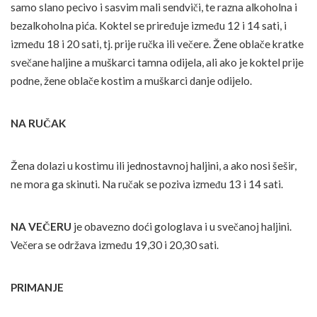
samo slano pecivo i sasvim mali sendviči, te razna alkoholna i
bezalkoholna pića. Koktel se priređuje između 12 i 14 sati, i
između 18 i 20 sati, tj. prije ručka ili večere. Žene oblače kratke
svečane haljine a muškarci tamna odijela, ali ako je koktel prije
podne, žene oblače kostim a muškarci danje odijelo.
NA RUČAK
Žena dolazi u kostimu ili jednostavnoj haljini, a ako nosi šešir,
ne mora ga skinuti. Na ručak se poziva između 13 i 14 sati.
NA VEČERU
je obavezno doći gologlava i u svečanoj haljini.
Večera se održava između 19,30 i 20,30 sati.
PRIMANJE