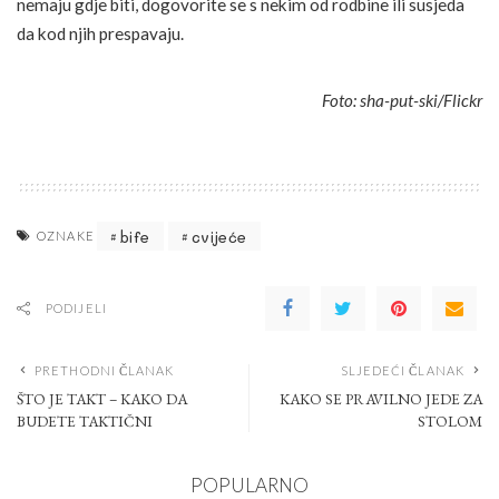
nemaju gdje biti, dogovorite se s nekim od rodbine ili susjeda
da kod njih prespavaju.
Foto: sha-put-ski/Flickr
bife
cvijeće
OZNAKE
PODIJELI
PRETHODNI ČLANAK
SLJEDEĆI ČLANAK
ŠTO JE TAKT – KAKO DA
KAKO SE PRAVILNO JEDE ZA
BUDETE TAKTIČNI
STOLOM
POPULARNO