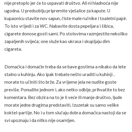
nije pretoplo jer će to uspavati društvo. Ali ni hladnoća nije
ugodna. U predsoblju pripremite vješalice za kapute. U
kupaonicu stavite nov sapun, čiste male ručnike i toaletni papir.
To isto vrijedi i za WC. Nabavite dosta pepeljara i šibica,
cigarete donose gosti sami. Po stolovima razmjestite nekoliko
zapaljenih svijeća; one služe kao ukrasa i skupljaju dim
cigareta.
Domaćica i domaćin treba da se bave gostima a nikako da lete
stalno u kuhinju. Ako ipak trebate nešto uraditi u kuhinji ,
morate to učiniti što brže. Za vrijeme jela ne nudite goste
previše. Ponudite jednom i, ako netko odbije, prihvatite to bez
komentara. Bez obzira na to je li veće ili manje društvo, ljude
morate jedne drugima predstaviti. Izuzetak su samo velike
koktel-partije. No i u tom slučaju dobra domaćica nastoji da se
svi upoznaju i da nitko nije osamljen.