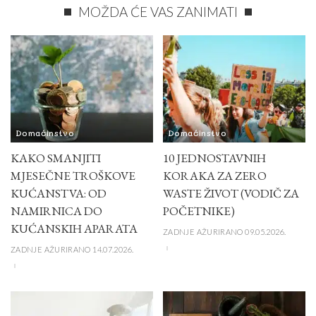
MOŽDA ĆE VAS ZANIMATI
Domaćinstvo
Domaćinstvo
KAKO SMANJITI
10 JEDNOSTAVNIH
MJESEČNE TROŠKOVE
KORAKA ZA ZERO
KUĆANSTVA: OD
WASTE ŽIVOT (VODIČ ZA
NAMIRNICA DO
POČETNIKE)
KUĆANSKIH APARATA
ZADNJE AŽURIRANO 09.05.2026.
ZADNJE AŽURIRANO 14.07.2026.