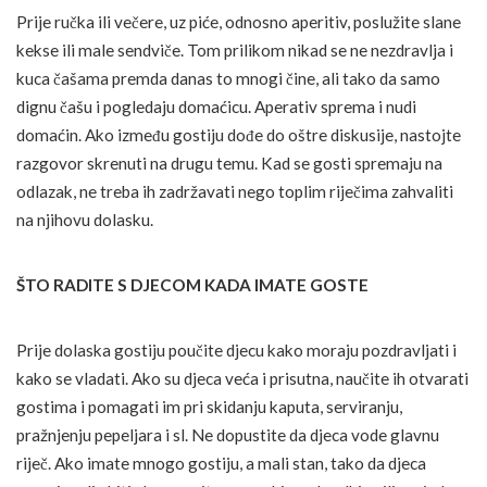
Prije ručka ili večere, uz piće, odnosno aperitiv, poslužite slane
kekse ili male sendviče. Tom prilikom nikad se ne nezdravlja i
kuca čašama premda danas to mnogi čine, ali tako da samo
dignu čašu i pogledaju domaćicu. Aperativ sprema i nudi
domaćin. Ako između gostiju dođe do oštre diskusije, nastojte
razgovor skrenuti na drugu temu. Kad se gosti spremaju na
odlazak, ne treba ih zadržavati nego toplim riječima zahvaliti
na njihovu dolasku.
ŠTO RADITE S DJECOM KADA IMATE GOSTE
Prije dolaska gostiju poučite djecu kako moraju pozdravljati i
kako se vladati. Ako su djeca veća i prisutna, naučite ih otvarati
gostima i pomagati im pri skidanju kaputa, serviranju,
pražnjenju pepeljara i sl. Ne dopustite da djeca vode glavnu
riječ. Ako imate mnogo gostiju, a mali stan, tako da djeca