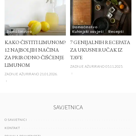
Domaćinstvo
Domaćinstvo
Kuhinjski savjeti
Recepti
KAKO ČISTITI LIMUNOM?
7 GENIJALNIH RECEPATA
12 NAJBOLJIH NAČINA
ZA UKUSNI RUČAK IZ
ZA PRIRODNO ČIŠĆENJE
TAVE
LIMUNOM
ZADNJE AŽURIRANO 05.11.2025.
ZADNJE AŽURIRANO 21.01.2026.
SAVJETNICA
O SAVJETNICI
KONTAKT
PRAVILA PRIVATNOSTI