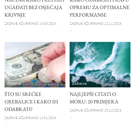
UGAĐATI BEZ OSJEĆAJA
OPREMU ZA OPTIMALNE
KRIVNJE
PERFORMANSE
ZADNJE AŽURIRANO 16.03.2026.
ZADNJE AŽURIRANO 12.11.2024.
Zabava
Zabava
ŠTO SU SREĆKE
NAJLJEPŠI CITATI O
GREBALICE I KAKO IH
MORU: 20 PRIMJERA
ODABRATI?
ZADNJE AŽURIRANO 20.12.2023.
ZADNJE AŽURIRANO 11.01.2024.