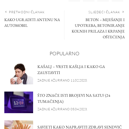
PRETHODNI ČLANAK
SLJEDEĆI ČLANAK
KAKO UGRADITI ANTENU NA
BETON – MIJEŠANJE I
AUTOMOBIL
UPOTREBA, BETONIRANJE
KOLNIH PRILAZA I KRPANJE
OŠTEĆENJA
POPULARNO
KAŠALJ – VRSTE KAŠLJA I KAKO GA
ZAUSTAVITI
ZADNJE AŽURIRANO 11.02.2020.
ŠTO ZNAČE ISTI BROJEVI NA SATU? (24
TUMAČENJA)
ZADNJE AŽURIRANO 05.04.2023.
SAVJETI KAKO NAPRAVITI ZDRAVI SENDVIČ