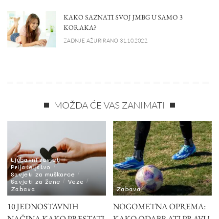
KAKO SAZNATI SVOJ JMBG U SAMO 3
KORAKA?
ZADNJE AŽURIRANO 31.10.2022.
MOŽDA ĆE VAS ZANIMATI
Ljubavni savjeti
Prijateljstvo
Savjeti za muškarce
Savjeti za žene
Veze
Zabava
Zabava
10 JEDNOSTAVNIH
NOGOMETNA OPREMA:
NAČINA KAKO PRESTATI
KAKO ODABRATI PRAVU