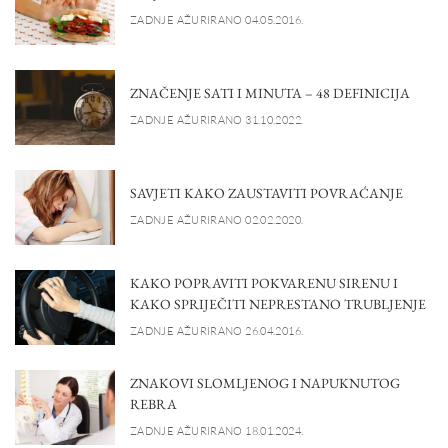
ZADNJE AŽURIRANO 04.05.2016.
ZNAČENJE SATI I MINUTA – 48 DEFINICIJA
ZADNJE AŽURIRANO 31.10.2022.
SAVJETI KAKO ZAUSTAVITI POVRAĆANJE
ZADNJE AŽURIRANO 02.02.2020.
KAKO POPRAVITI POKVARENU SIRENU I
KAKO SPRIJEČITI NEPRESTANO TRUBLJENJE
ZADNJE AŽURIRANO 26.04.2016.
ZNAKOVI SLOMLJENOG I NAPUKNUTOG
REBRA
ZADNJE AŽURIRANO 18.01.2024.