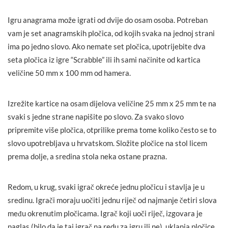
Igru anagrama može igrati od dvije do osam osoba. Potreban
vam je set anagramskih pločica, od kojih svaka na jednoj strani
ima po jedno slovo. Ako nemate set pločica, upotrijebite dva
seta pločica iz igre “Scrabble” ili ih sami načinite od kartica
veličine 50 mm x 100 mm od hamera.
Izrežite kartice na osam dijelova veličine 25 mm x 25 mm te na
svaki s jedne strane napišite po slovo. Za svako slovo
pripremite više pločica, otprilike prema tome koliko često se to
slovo upotrebljava u hrvatskom. Složite pločice na stol licem
prema dolje, a sredina stola neka ostane prazna.
Redom, u krug, svaki igrač okreće jednu pločicu i stavlja je u
sredinu. Igrači moraju uočiti jednu riječ od najmanje četiri slova
među okrenutim pločicama. Igrač koji uoči riječ, izgovara je
naglas (bilo da je taj igrač na redu za igru ili ne), uklanja pločice