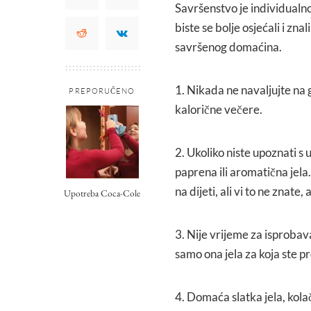
Savršenstvo je individualn
biste se bolje osjećali i zn
savršenog domaćina.
1. Nikada ne navaljujte na 
PREPORUČENO
kalorične večere.
2. Ukoliko niste upoznati s 
paprena ili aromatična jela.
na dijeti, ali vi to ne znate,
Upotreba Coca-Cole
3. Nije vrijeme za isprobav
samo ona jela za koja ste p
4. Domaća slatka jela, kol