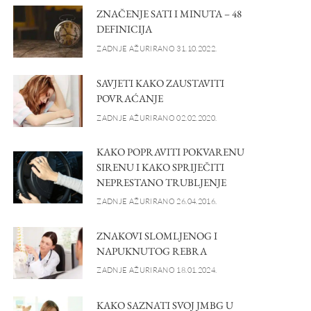
ZNAČENJE SATI I MINUTA – 48
DEFINICIJA
ZADNJE AŽURIRANO 31.10.2022.
SAVJETI KAKO ZAUSTAVITI
POVRAĆANJE
ZADNJE AŽURIRANO 02.02.2020.
KAKO POPRAVITI POKVARENU
SIRENU I KAKO SPRIJEČITI
NEPRESTANO TRUBLJENJE
ZADNJE AŽURIRANO 26.04.2016.
ZNAKOVI SLOMLJENOG I
NAPUKNUTOG REBRA
ZADNJE AŽURIRANO 18.01.2024.
KAKO SAZNATI SVOJ JMBG U