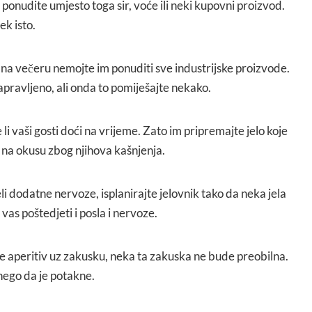
, ponudite umjesto toga sir, voće ili neki kupovni proizvod.
ek isto.
e na večeru nemojte im ponuditi sve industrijske proizvode.
pravljeno, ali onda to pomiješajte nekako.
 li vaši gosti doći na vrijeme. Zato im pripremajte jelo koje
ti na okusu zbog njihova kašnjenja.
li dodatne nervoze, isplanirajte jelovnik tako da neka jela
 vas poštedjeti i posla i nervoze.
te aperitiv uz zakusku, neka ta zakuska ne bude preobilna.
 nego da je potakne.