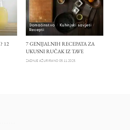
Domaćinstvo
Kuhinjski savjeti
Recepti
? 12
7 GENIJALNIH RECEPATA ZA
UKUSNI RUČAK IZ TAVE
ZADNJE AŽURIRANO 05.11.2025.