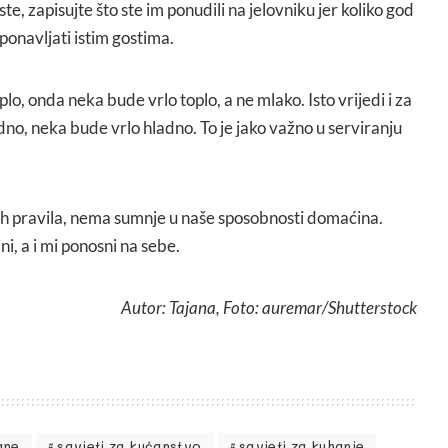
te, zapisujte što ste im ponudili na jelovniku jer koliko god
ponavljati istim gostima.
plo, onda neka bude vrlo toplo, a ne mlako. Isto vrijedi i za
ladno, neka bude vrlo hladno. To je jako važno u serviranju
h pravila, nema sumnje u naše sposobnosti domaćina.
ni, a i mi ponosni na sebe.
Autor: Tajana, Foto: auremar/Shutterstock
ane
savjeti za kućanstvo
savjeti za kuhanje