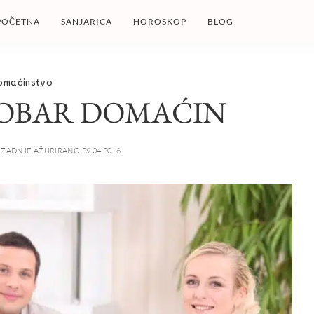
POČETNA
SANJARICA
HOROSKOP
BLOG
omaćinstvo
DOBAR DOMAĆIN
ZADNJE AŽURIRANO 29.04.2016.