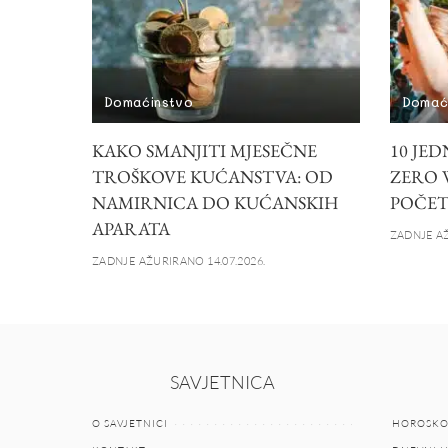
Domaćinstvo
Domać
KAKO SMANJITI MJESEČNE
10 JE
TROŠKOVE KUĆANSTVA: OD
ZERO 
NAMIRNICA DO KUĆANSKIH
POČET
APARATA
ZADNJE AŽ
ZADNJE AŽURIRANO 14.07.2026.
SAVJETNICA
O SAVJETNICI
HOROSKO