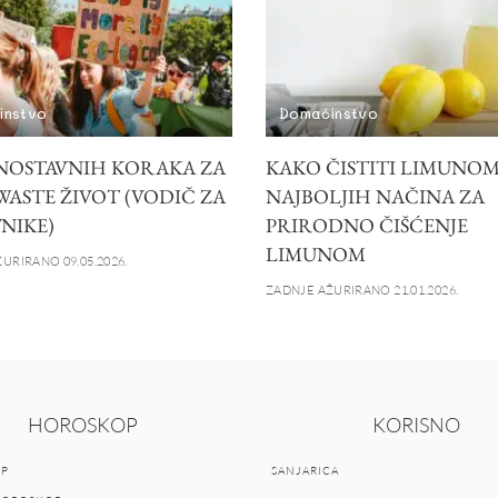
instvo
Domaćinstvo
DNOSTAVNIH KORAKA ZA
KAKO ČISTITI LIMUNOM
WASTE ŽIVOT (VODIČ ZA
NAJBOLJIH NAČINA ZA
NIKE)
PRIRODNO ČIŠĆENJE
LIMUNOM
URIRANO 09.05.2026.
ZADNJE AŽURIRANO 21.01.2026.
HOROSKOP
KORISNO
P
SANJARICA