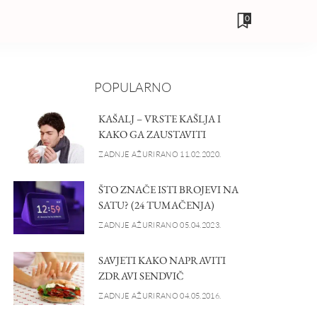
0
POPULARNO
KAŠALJ – VRSTE KAŠLJA I
KAKO GA ZAUSTAVITI
ZADNJE AŽURIRANO 11.02.2020.
ŠTO ZNAČE ISTI BROJEVI NA
SATU? (24 TUMAČENJA)
ZADNJE AŽURIRANO 05.04.2023.
SAVJETI KAKO NAPRAVITI
ZDRAVI SENDVIČ
ZADNJE AŽURIRANO 04.05.2016.