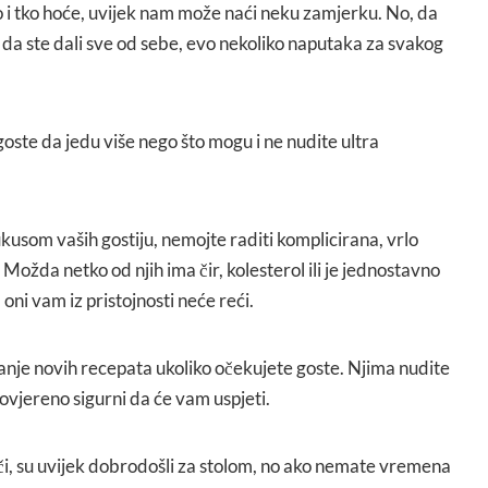
o i tko hoće, uvijek nam može naći neku zamjerku. No, da
ali da ste dali sve od sebe, evo nekoliko naputaka za svakog
goste da jedu više nego što mogu i ne nudite ultra
ukusom vaših gostiju, nemojte raditi komplicirana, vrlo
 Možda netko od njih ima čir, kolesterol ili je jednostavno
 a oni vam iz pristojnosti neće reći.
anje novih recepata ukoliko očekujete goste. Njima nudite
rovjereno sigurni da će vam uspjeti.
ači, su uvijek dobrodošli za stolom, no ako nemate vremena