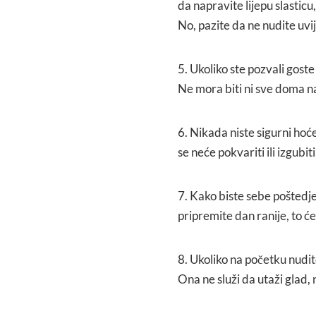
da napravite lijepu slasticu
No, pazite da ne nudite uvij
5. Ukoliko ste pozvali gost
Ne mora biti ni sve doma na
6. Nikada niste sigurni hoće
se neće pokvariti ili izgubi
7. Kako biste sebe poštedje
pripremite dan ranije, to će
8. Ukoliko na početku nudi
Ona ne služi da utaži glad,