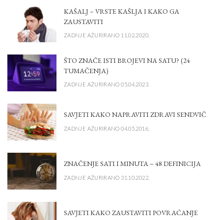
KAŠALJ – VRSTE KAŠLJA I KAKO GA
ZAUSTAVITI
ZADNJE AŽURIRANO 11.02.2020.
ŠTO ZNAČE ISTI BROJEVI NA SATU? (24
TUMAČENJA)
ZADNJE AŽURIRANO 05.04.2023.
SAVJETI KAKO NAPRAVITI ZDRAVI SENDVIČ
ZADNJE AŽURIRANO 04.05.2016.
ZNAČENJE SATI I MINUTA – 48 DEFINICIJA
ZADNJE AŽURIRANO 31.10.2022.
SAVJETI KAKO ZAUSTAVITI POVRAĆANJE