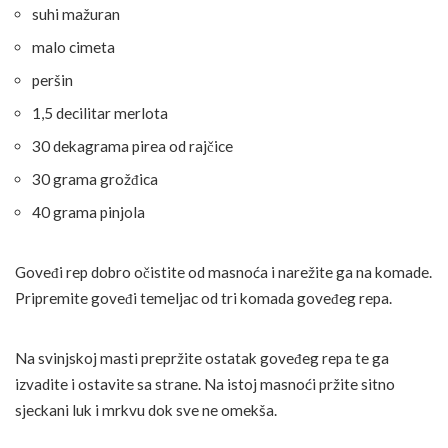
suhi mažuran
malo cimeta
peršin
1,5 decilitar merlota
30 dekagrama pirea od rajčice
30 grama grožđica
40 grama pinjola
Goveđi rep dobro očistite od masnoća i narežite ga na komade.
Pripremite goveđi temeljac od tri komada goveđeg repa.
Na svinjskoj masti prepržite ostatak goveđeg repa te ga
izvadite i ostavite sa strane. Na istoj masnoći pržite sitno
sjeckani luk i mrkvu dok sve ne omekša.