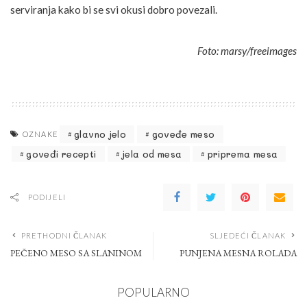
serviranja kako bi se svi okusi dobro povezali.
Foto: marsy/freeimages
glavno jelo
goveđe meso
OZNAKE
goveđi recepti
jela od mesa
priprema mesa
PODIJELI
PRETHODNI ČLANAK
SLJEDEĆI ČLANAK
PEČENO MESO SA SLANINOM
PUNJENA MESNA ROLADA
POPULARNO