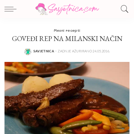
Mesni recepti
GOVEĐI REP NA MILANSKI NAČIN
SAVJETNICA
ZADNJE AŽURIRANO 24.05.2016.
POSTED
BY