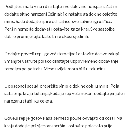
Podlijte s malo vina i dinstajte sve dok vino ne ispari. Zatim
dodajte sitno narezani češnjak i dinstajte ga dok ne osjetite
miris. Sada dodajte i pire od rajčice, sve začine i grožđice.
Peršin nemojte dodavati, ostavite ga za kraj. Sve sastojke
dobro promiješajte kako bi se okusi sjedinili.
Dodajte goveđi rep i goveđi temeljac i ostavite da sve zakipi.
Smanjite vatru te polako dinstajte uz povremeno dodavanje
temeljca po potrebi. Meso uvijek mora biti u tekućini.
U posebnoj posudi prepržite pinjole dok ne dobiju miris. Pola
sata prije kraja kuhanja, kada je rep već mekan, dodajte pinjole i
narezanu stabljiku celera.
Goveđi rep je gotov kada se meso počne odvajati od kosti. Na
kraju dodajte još sjeckani peršin i ostavite pola sata prije