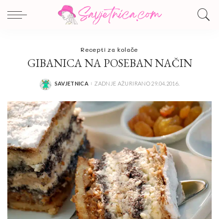
Recepti za kolače
GIBANICA NA POSEBAN NAČIN
SAVJETNICA
ZADNJE AŽURIRANO 29.04.2016.
POSTED
BY