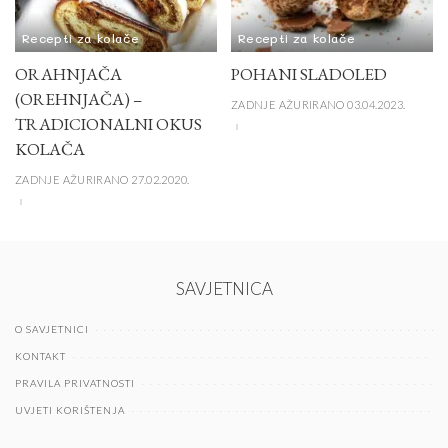
Recepti za kolače
Recepti za kolače
ORAHNJAČA
POHANI SLADOLED
(OREHNJAČA) –
ZADNJE AŽURIRANO 03.04.2023.
TRADICIONALNI OKUS
KOLAČA
ZADNJE AŽURIRANO 27.02.2020.
SAVJETNICA
O SAVJETNICI
KONTAKT
PRAVILA PRIVATNOSTI
UVJETI KORIŠTENJA