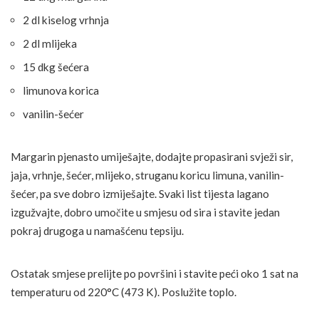
2 dl kiselog vrhnja
2 dl mlijeka
15 dkg šećera
limunova korica
vanilin-šećer
Margarin pjenasto umiješajte, dodajte propasirani svježi sir,
jaja, vrhnje, šećer, mlijeko, struganu koricu limuna, vanilin-
šećer, pa sve dobro izmiješajte. Svaki list tijesta lagano
izgužvajte, dobro umočite u smjesu od sira i stavite jedan
pokraj drugoga u namašćenu tepsiju.
Ostatak smjese prelijte po površini i stavite peći oko 1 sat na
temperaturu od 220°C (473 K). Poslužite toplo.