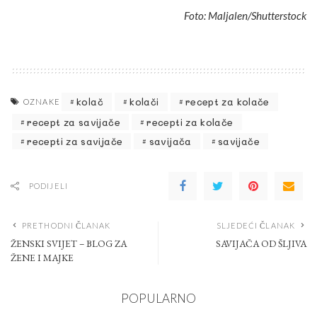
Foto: Maljalen/Shutterstock
kolač
kolači
recept za kolače
OZNAKE
recept za savijače
recepti za kolače
recepti za savijače
savijača
savijače
PODIJELI
PRETHODNI ČLANAK
SLJEDEĆI ČLANAK
ŽENSKI SVIJET – BLOG ZA
SAVIJAČA OD ŠLJIVA
ŽENE I MAJKE
POPULARNO