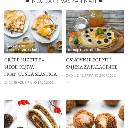
MOŽDA ĆE VAS ZANIMATI
Izdvojeno
Recepti za kolače
Recepti za kolače
CRÊPE SUZETTE –
OSNOVNI RECEPTI I
NEODOLJIVA
SMJESA ZA PALAČINKE
FRANCUSKA SLASTICA
ZADNJE AŽURIRANO 23.07.2022.
ZADNJE AŽURIRANO 17.12.2022.