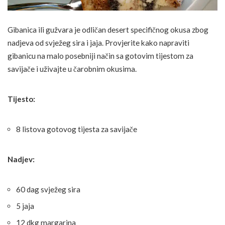
Gibanica ili gužvara je odličan desert specifičnog okusa zbog
nadjeva od svježeg sira i jaja. Provjerite kako napraviti
gibanicu na malo posebniji način sa gotovim tijestom za
savijače i uživajte u čarobnim okusima.
Tijesto:
8 listova gotovog tijesta za savijače
Nadjev:
60 dag svježeg sira
5 jaja
12 dkg margarina