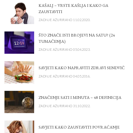
KAŠALJ – VRSTE KAŠLJA I KAKO GA
ZAUSTAVITI
ZADNJE AŽURIRANO 11.02.2020.
ŠTO ZNAČE ISTI BROJEVI NA SATU? (24
TUMAČENJA)
ZADNJE AŽURIRANO 05.04.2023.
SAVJETI KAKO NAPRAVITI ZDRAVI SENDVIČ
ZADNJE AŽURIRANO 04.05.2016.
ZNAČENJE SATI I MINUTA – 48 DEFINICIJA
ZADNJE AŽURIRANO 31.10.2022.
SAVJETI KAKO ZAUSTAVITI POVRAĆANJE