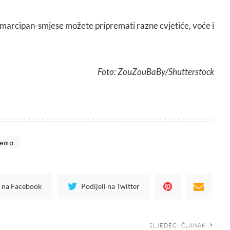
arcipan-smjese možete pripremati razne cvjetiće, voće i
Foto: ZouZouBaBy/Shutterstock
dema
i na Facebook
Podijeli na Twitter
SLJEDEĆI ČLANAK