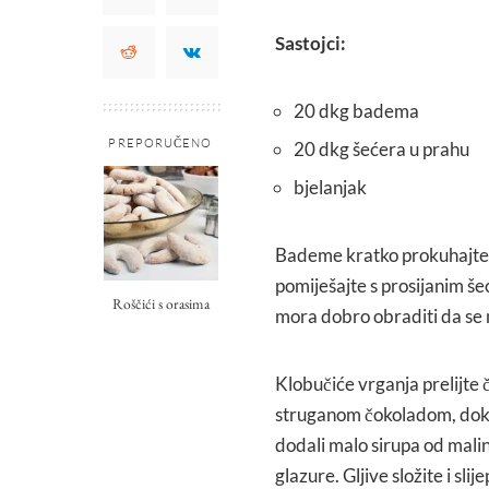
Sastojci:
20 dkg badema
PREPORUČENO
20 dkg šećera u prahu
bjelanjak
Bademe kratko prokuhajte u 
pomiješajte s prosijanim šeć
Roščići s orasima
mora dobro obraditi da se mo
Klobučiće vrganja prelijte 
struganom čokoladom, dok k
dodali malo sirupa od maline
glazure. Gljive složite i slij