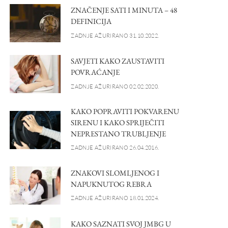
ZNAČENJE SATI I MINUTA – 48
DEFINICIJA
ZADNJE AŽURIRANO 31.10.2022.
SAVJETI KAKO ZAUSTAVITI
POVRAĆANJE
ZADNJE AŽURIRANO 02.02.2020.
KAKO POPRAVITI POKVARENU
SIRENU I KAKO SPRIJEČITI
NEPRESTANO TRUBLJENJE
ZADNJE AŽURIRANO 26.04.2016.
ZNAKOVI SLOMLJENOG I
NAPUKNUTOG REBRA
ZADNJE AŽURIRANO 18.01.2024.
KAKO SAZNATI SVOJ JMBG U