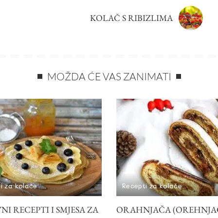
KOLAČ S RIBIZLIMA
MOŽDA ĆE VAS ZANIMATI
i za kolače
Recepti za kolače
I RECEPTI I SMJESA ZA
ORAHNJAČA (OREHNJAČ