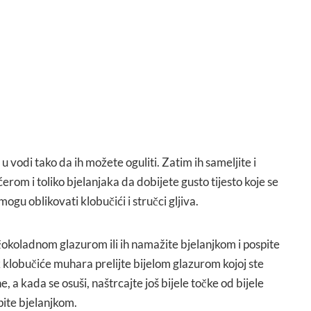
vodi tako da ih možete oguliti. Zatim ih sameljite i
erom i toliko bjelanjaka da dobijete gusto tijesto koje se
gu oblikovati klobučići i stručci gljiva.
čokoladnom glazurom ili ih namažite bjelanjkom i pospite
lobučiće muhara prelijte bijelom glazurom kojoj ste
, a kada se osuši, naštrcajte još bijele točke od bijele
epite bjelanjkom.