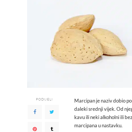
PODIJELI
Marcipan je naziv dobio po
daleki srednji vijek. Od nje
kavu ili neki alkoholni ili 
marcipana u nastavku.