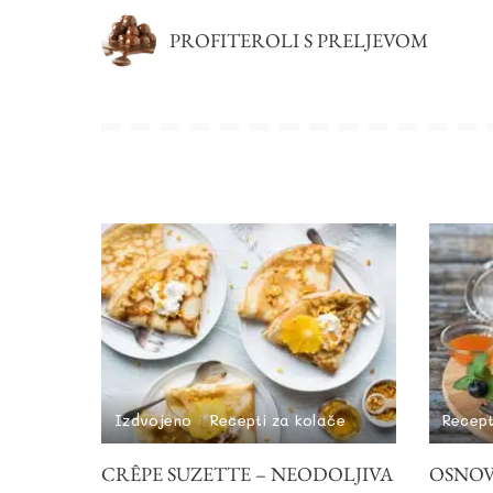
PROFITEROLI S PRELJEVOM
Izdvojeno
Recepti za kolače
Recept
CRÊPE SUZETTE – NEODOLJIVA
OSNOVN