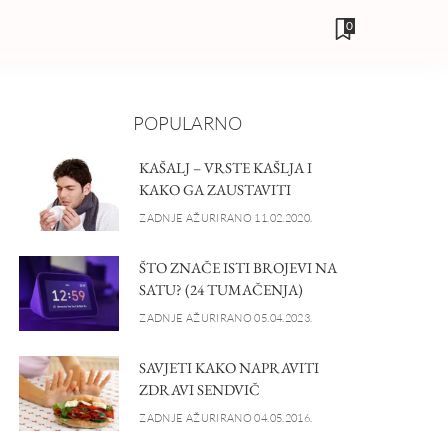
0
POPULARNO
KAŠALJ – VRSTE KAŠLJA I
KAKO GA ZAUSTAVITI
ZADNJE AŽURIRANO 11.02.2020.
ŠTO ZNAČE ISTI BROJEVI NA
SATU? (24 TUMAČENJA)
ZADNJE AŽURIRANO 05.04.2023.
SAVJETI KAKO NAPRAVITI
ZDRAVI SENDVIČ
ZADNJE AŽURIRANO 04.05.2016.