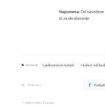
Napomena:
Od navedene m
sl. za ukrašavanje.
jednostavni kolači
kolaci od ba
OZNAKE
Podijel
PODIJELI
PRETHODNI ČLANAK