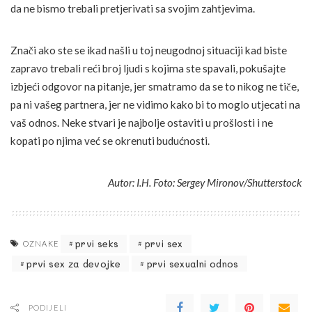
da ne bismo trebali pretjerivati sa svojim zahtjevima.
Znači ako ste se ikad našli u toj neugodnoj situaciji kad biste
zapravo trebali reći broj ljudi s kojima ste spavali, pokušajte
izbjeći odgovor na pitanje, jer smatramo da se to nikog ne tiče,
pa ni vašeg partnera, jer ne vidimo kako bi to moglo utjecati na
vaš odnos. Neke stvari je najbolje ostaviti u prošlosti i ne
kopati po njima već se okrenuti budućnosti.
Autor: I.H. Foto: Sergey Mironov/Shutterstock
prvi seks
prvi sex
OZNAKE
prvi sex za devojke
prvi sexualni odnos
PODIJELI