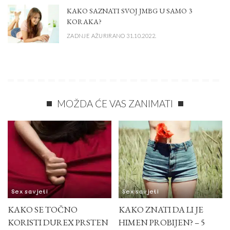
KAKO SAZNATI SVOJ JMBG U SAMO 3
KORAKA?
ZADNJE AŽURIRANO 31.10.2022.
MOŽDA ĆE VAS ZANIMATI
Sex savjeti
Sex savjeti
KAKO SE TOČNO
KAKO ZNATI DA LI JE
KORISTI DUREX PRSTEN
HIMEN PROBIJEN? – 5