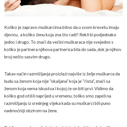
Koliko je zapravo muškarcima bitno da u svom krevetu imaju
djevicu, a koliko ženu koja zna što radi? Rekli bi podjednako
jedno i drugo. To znači da većini muškaraca nije svejedno s
koliko je partnera njihova partnerica bila do sada, dok je njihov
broj nešto sasvim drugo.
Takav način razmišljanja proizlazi najviše iz želje muškarca da
budu sa ženom koja nije “okaljana” koja je “čista”, znači sa
ženom koja nema iskustva i kojoj će on biti prvi. Vidimo da
koliko god otišli naprijed u vremenu, toliko smo zapeli na
razmišljanju iz srednjeg vijeka kada su muškarci bili puno
nadmoćniji obzirom na žene.