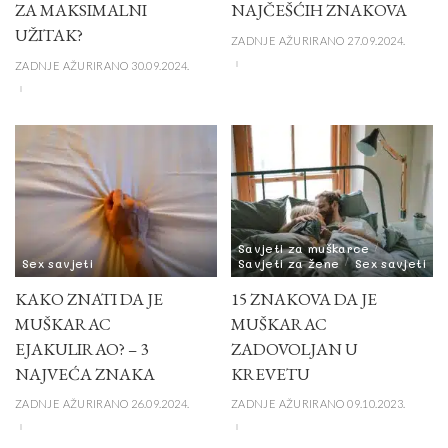
ZA MAKSIMALNI
NAJČEŠĆIH ZNAKOVA
UŽITAK?
ZADNJE AŽURIRANO 27.09.2024.
ZADNJE AŽURIRANO 30.09.2024.
Savjeti za muškarce
Sex savjeti
Savjeti za žene
Sex savjeti
KAKO ZNATI DA JE
15 ZNAKOVA DA JE
MUŠKARAC
MUŠKARAC
EJAKULIRAO? – 3
ZADOVOLJAN U
NAJVEĆA ZNAKA
KREVETU
ZADNJE AŽURIRANO 26.09.2024.
ZADNJE AŽURIRANO 09.10.2023.