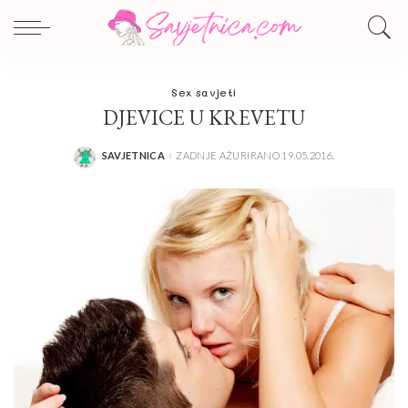
Sex savjeti
DJEVICE U KREVETU
SAVJETNICA
ZADNJE AŽURIRANO 19.05.2016.
POSTED
BY