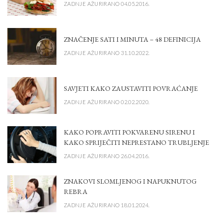
ZADNJE AŽURIRANO 04.05.2016.
ZNAČENJE SATI I MINUTA – 48 DEFINICIJA
ZADNJE AŽURIRANO 31.10.2022.
SAVJETI KAKO ZAUSTAVITI POVRAĆANJE
ZADNJE AŽURIRANO 02.02.2020.
KAKO POPRAVITI POKVARENU SIRENU I
KAKO SPRIJEČITI NEPRESTANO TRUBLJENJE
ZADNJE AŽURIRANO 26.04.2016.
ZNAKOVI SLOMLJENOG I NAPUKNUTOG
REBRA
ZADNJE AŽURIRANO 18.01.2024.