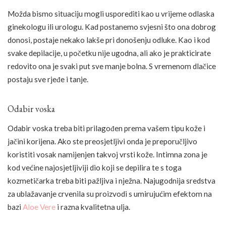
Možda bismo situaciju mogli usporediti kao u vrijeme odlaska
ginekologu ili urologu. Kad postanemo svjesni što ona dobrog
donosi, postaje nekako lakše pri donošenju odluke. Kao i kod
svake depilacije, u početku nije ugodna, ali ako je prakticirate
redovito ona je svaki put sve manje bolna. S vremenom dlačice
postaju sve rjeđe i tanje.
Odabir voska
Odabir voska treba biti prilagođen prema vašem tipu kože i
jačini korijena. Ako ste preosjetljivi onda je preporučljivo
koristiti vosak namijenjen takvoj vrsti kože. Intimna zona je
kod većine najosjetljiviji dio koji se depilira te s toga
kozmetičarka treba biti pažljiva i nježna. Najugodnija sredstva
za ublažavanje crvenila su proizvodi s umirujućim efektom na
bazi
Aloe Vere
i razna kvalitetna ulja.