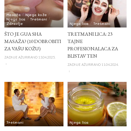
Masaža
Njega kože
Njega lica
Tretmani
Zdravlje
Njega lica
Tretmani
ŠTO JE GUA SHA
TRETMANI LICA: 23
MASAŽA? (10 DOBROBITI
TAJNE
ZA VAŠU KOŽU)
PROFESIONALACA ZA
BLISTAV TEN
ZADNJE AŽURIRANO 13.04.2025.
ZADNJE AŽURIRANO 11.04.2024.
Tretmani
Njega lica