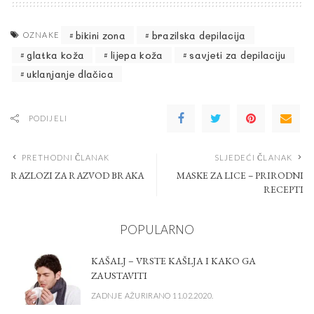
bikini zona
brazilska depilacija
OZNAKE
glatka koža
lijepa koža
savjeti za depilaciju
uklanjanje dlačica
PODIJELI
PRETHODNI ČLANAK
SLJEDEĆI ČLANAK
RAZLOZI ZA RAZVOD BRAKA
MASKE ZA LICE – PRIRODNI
RECEPTI
POPULARNO
KAŠALJ – VRSTE KAŠLJA I KAKO GA
ZAUSTAVITI
ZADNJE AŽURIRANO 11.02.2020.