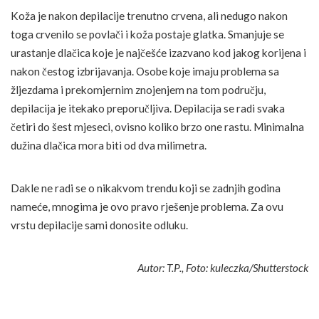
Koža je nakon depilacije trenutno crvena, ali nedugo nakon
toga crvenilo se povlači i koža postaje glatka. Smanjuje se
urastanje dlačica koje je najčešće izazvano kod jakog korijena i
nakon čestog izbrijavanja. Osobe koje imaju problema sa
žljezdama i prekomjernim znojenjem na tom području,
depilacija je itekako preporučljiva. Depilacija se radi svaka
četiri do šest mjeseci, ovisno koliko brzo one rastu. Minimalna
dužina dlačica mora biti od dva milimetra.
Dakle ne radi se o nikakvom trendu koji se zadnjih godina
nameće, mnogima je ovo pravo rješenje problema. Za ovu
vrstu depilacije sami donosite odluku.
Autor: T.P., Foto: kuleczka/Shutterstock