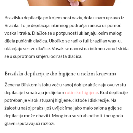
Brazilska depilacija po kojem nosi naziv, dolazi nam upravo iz
Brazila. To je depilacija intimnog područja i anusa uz pomoć
voska i traka. Dlačice se u potpunosti uklanjaju, osim malog
dijela pubičnih dlačica. Ukoliko se radi o full brazilian wax-u,
uklanjaju se sve dlačice. Vosak se nanosi na intimnu zonu i skida
se u suprotnom smjeru od rasta dlačica.
Brazilska depilacija je dio higijene u nekim krajevima
Žene na Bliskom istoku već u ranoj dobi prakticiraju ovu vrstu
depilacije i smatraju je dijelom
rutinske higijene
. Kod depilacije
potreban je visok stupanj higijene, čistoće i diskrecije. Na
žalost u našoj praksi još uvijek ima jako malo salona gdje se
depilacija može obaviti. Mnogima su strah od boli i neugoda
glavni sputavajući razlozi.