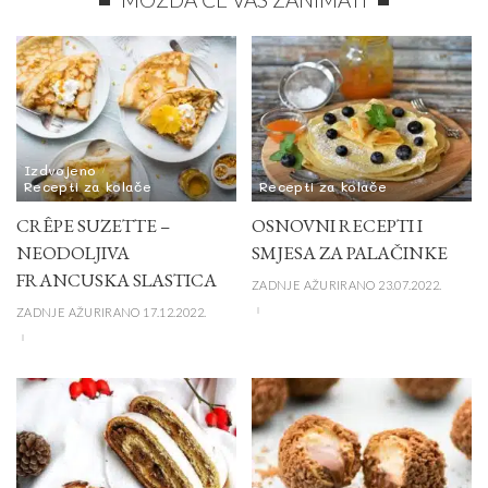
Izdvojeno
Recepti za kolače
Recepti za kolače
CRÊPE SUZETTE –
OSNOVNI RECEPTI I
NEODOLJIVA
SMJESA ZA PALAČINKE
FRANCUSKA SLASTICA
ZADNJE AŽURIRANO 23.07.2022.
ZADNJE AŽURIRANO 17.12.2022.