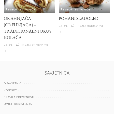
Recepti za kolače
Recepti za kolače
ORAHNJAČA
POHANI SLADOLED
(OREHNJAČA) –
ZADNJE AŽURIRANO 03.04.2023.
TRADICIONALNI OKUS
KOLAČA
ZADNJE AŽURIRANO 27.02.2020.
SAVJETNICA
O SAVJETNICI
KONTAKT
PRAVILA PRIVATNOSTI
UVJETI KORIŠTENJA