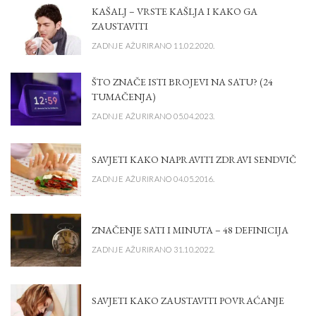
KAŠALJ – VRSTE KAŠLJA I KAKO GA
ZAUSTAVITI
ZADNJE AŽURIRANO 11.02.2020.
ŠTO ZNAČE ISTI BROJEVI NA SATU? (24
TUMAČENJA)
ZADNJE AŽURIRANO 05.04.2023.
SAVJETI KAKO NAPRAVITI ZDRAVI SENDVIČ
ZADNJE AŽURIRANO 04.05.2016.
ZNAČENJE SATI I MINUTA – 48 DEFINICIJA
ZADNJE AŽURIRANO 31.10.2022.
SAVJETI KAKO ZAUSTAVITI POVRAĆANJE