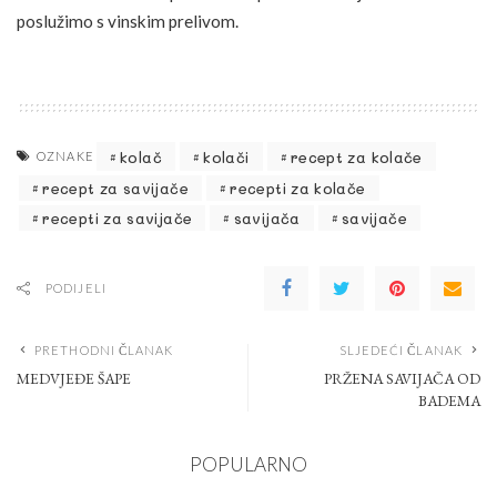
poslužimo s vinskim prelivom.
kolač
kolači
recept za kolače
OZNAKE
recept za savijače
recepti za kolače
recepti za savijače
savijača
savijače
PODIJELI
PRETHODNI ČLANAK
SLJEDEĆI ČLANAK
MEDVJEĐE ŠAPE
PRŽENA SAVIJAČA OD
BADEMA
POPULARNO