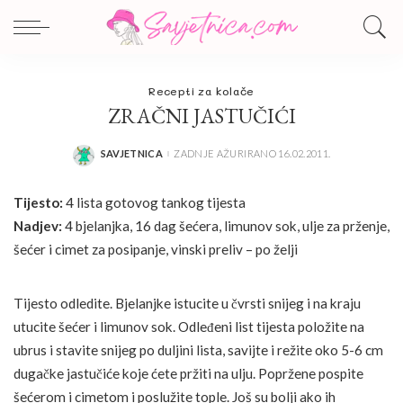
Recepti za kolače
ZRAČNI JASTUČIĆI
SAVJETNICA
ZADNJE AŽURIRANO 16.02.2011.
POSTED
BY
Tijesto:
4 lista gotovog tankog tijesta
Nadjev:
4 bjelanjka, 16 dag šećera, limunov sok, ulje za prženje,
šećer i cimet za posipanje, vinski preliv – po želji
Tijesto odledite. Bjelanjke istucite u čvrsti snijeg i na kraju
utucite šećer i limunov sok. Odleđeni list tijesta položite na
ubrus i stavite snijeg po duljini lista, savijte i režite oko 5-6 cm
dugačke jastučiće koje ćete pržiti na ulju. Popržene pospite
šećerom i cimetom i poslužite tople. Još su bolji ako ih