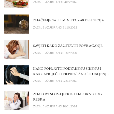
ZADNJE AŽURIRANO 04.05.2016.
ZNAČENJE SATI I MINUTA – 48 DEFINICIJA
ZADNJE AŽURIRANO 31.10.2022.
SAVJETI KAKO ZAUSTAVITI POVRAĆANJE
ZADNJE AŽURIRANO 02.02.2020.
KAKO POPRAVITI POKVARENU SIRENU I
KAKO SPRIJEČITI NEPRESTANO TRUBLJENJE
ZADNJE AŽURIRANO 26.04.2016.
ZNAKOVI SLOMLJENOG I NAPUKNUTOG
REBRA
ZADNJE AŽURIRANO 18.01.2024.