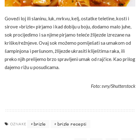
Goveđi loj ili slaninu, luk, mrkvu, kelj, ostatke teletine, kosti i
sirove »brizle« pirjamo i kad dobiju u boju, dodamo malo juhe,
sok procijedimo i sa njime pirjamo teleće žlijezde izrezane na
kriške/režnjeve. Ovaj sok možemo pomiješati sa umakom od
šampinjona i peršunom, žlijezde ukrasiti kliještima raka, ili
preko njih prelijemo brzo spravljeni umak od rajčice. Kao prilog
dajemo rižu u posudicama.
Foto: svry/Shutterstock
brizle
brizle recepti
OZNAKE