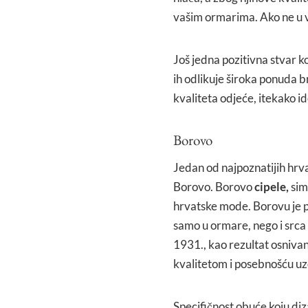
vašim ormarima. Ako ne u 
Još jedna pozitivna stvar k
ih odlikuje široka ponuda b
kvaliteta odjeće, itekako id
Borovo
Jedan od najpoznatijih hrvat
Borovo. Borovo
cipele,
simb
hrvatske mode. Borovu je pr
samo u ormare, nego i srca 
1931., kao rezultat osnivan
kvalitetom i posebnošću u
Specifičnost obuće koju diz