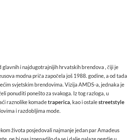
glavnih i najdugotrajnijih hrvatskih brendova , čiji je
usova modna priča započela još 1988. godine, a od tada
dećim svjetskim brendovima. Vizija AMDS-a, jednaka je
eli ponuditi ponešto za svakoga. Iz tog razloga, u
ći raznolike komade
traperica
, kao i ostale
streetstyle
tilovima i razdobljima mode.
tijekom života posjedovali najmanje jedan par Amadeus
ete, ne bi nas iznenadilo da se i dalje nalaze negdje u