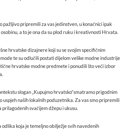
o pažljivo pripremili za vas jedinstven, u konačnici ipak
osobinu, a to je ona da su plod ruku i kreativnosti Hrvata.
ne hrvatske dizajnere koji su se svojim specifičnim
 mode te su odlučili postati dijelom velike modne industrije
ntične hrvatske modne predmete i ponudili što veći izbor
a.
 kontekstu slogan „Kupujmo hrvatsko“smatramo prigodnim
o uspjeh naših lokalnih poduzetnika. Za vas smo pripremili
 prilagođenih svačijem džepu i ukusu.
odlika koja je temeljno obilježje svih navedenih