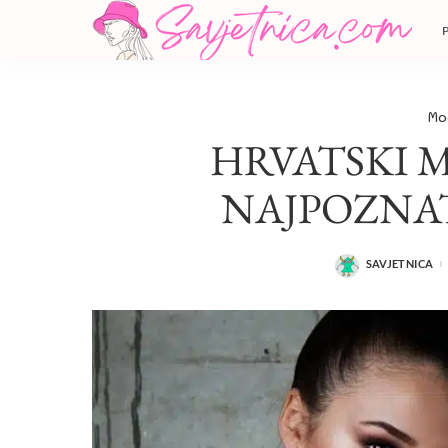
Mo
HRVATSKI M
NAJPOZNAT
SAVJETNICA
POSTED
BY