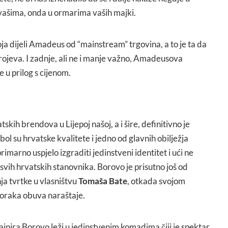
vašima, onda u ormarima vaših majki.
oja dijeli Amadeus od “mainstream” trgovina, a to je ta da
rojeva. I zadnje, ali ne i manje važno, Amadeusova
e u prilog s cijenom.
skih brendova u Lijepoj našoj, a i šire, definitivno je
ol su hrvatske kvalitete i jedno od glavnih obilježja
imarno uspjelo izgraditi jedinstveni identitet i ući ne
svih hrvatskih stanovnika. Borovo je prisutno još od
ja tvrtke u vlasništvu
Tomaša Bate
, otkada svojom
zoraka obuva naraštaje.
ajnira Borovo leži u jedinstvenim komadima čiji je spektar