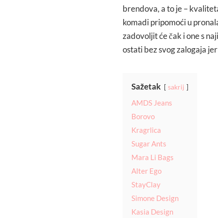
brendova, a to je – kvalitet
komadi pripomoći u pronala
zadovoljit će čak i one s n
ostati bez svog zalogaja je
Sažetak
sakrij
AMDS Jeans
Borovo
Kragrlica
Sugar Ants
Mara Li Bags
Alter Ego
StayClay
Simone Design
Kasia Design