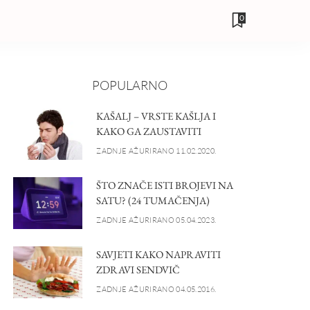
0
POPULARNO
KAŠALJ – VRSTE KAŠLJA I
KAKO GA ZAUSTAVITI
ZADNJE AŽURIRANO 11.02.2020.
ŠTO ZNAČE ISTI BROJEVI NA
SATU? (24 TUMAČENJA)
ZADNJE AŽURIRANO 05.04.2023.
SAVJETI KAKO NAPRAVITI
ZDRAVI SENDVIČ
ZADNJE AŽURIRANO 04.05.2016.