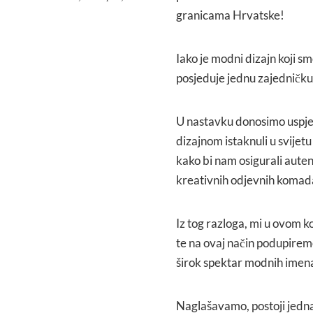
granicama Hrvatske!
Iako je modni dizajn koji sm
posjeduje jednu zajedničku 
U nastavku donosimo uspješ
dizajnom istaknuli u svijetu
kako bi nam osigurali aute
kreativnih odjevnih komad
Iz tog razloga, mi u ovom
te na ovaj način podupirem
širok spektar modnih imena
Naglašavamo, postoji jedna 