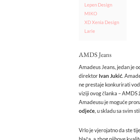
Lepen Design
MIKO
XD Xenia Design
Larie
AMDS Jeans
Amadeus Jeans, jedan je od 
direktor
Ivan Jukić
. Amade
ne prestaje konkurirati vo
viziji ovog članka – AMDS ž
Amadeusu je moguće prona
odjeće
, u skladu sa svim s
Vrlo je vjerojatno da ste 
hlača, a zbog njihove kvalit