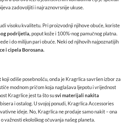
pijeva zadovoljiti i najraznovrsnije ukuse.
di visoku kvalitetu. Pri proizvodnji njihove obuće, koriste
og podrijetla,
poput kože i 100%-nog pamučnog platna.
de i do milijun pari obuće. Neki od njihovih najpoznatijih
ce i cipela Borosana.
t
koji odiše posebnošću, onda je Kragrlica savršen izbor za
ističe modnom pričom koja naglašava ljepotu i vrijednost
ost Kragrlice jest ta što su
svi materijali nakita
 bisera i ostalog. U svojoj ponudi, Kragrlica Accessories
ovativne ideje. No, Kragrlica ne prodaje samo nakit – ona
st o važnosti ekološkog očuvanja našeg planeta.