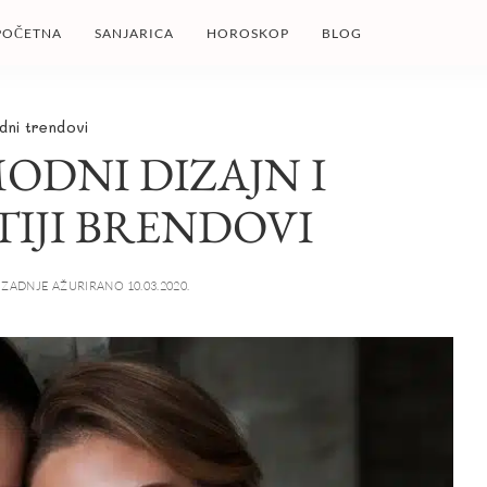
POČETNA
SANJARICA
HOROSKOP
BLOG
dni trendovi
ODNI DIZAJN I
IJI BRENDOVI
ZADNJE AŽURIRANO 10.03.2020.