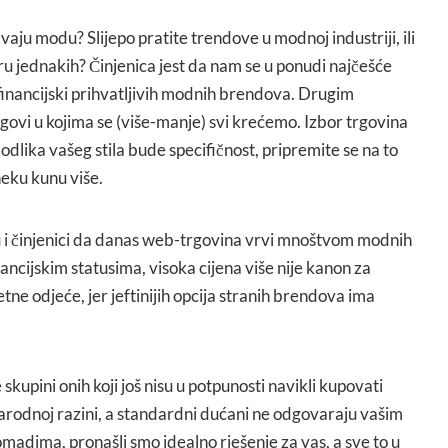
vaju modu? Slijepo pratite trendove u modnoj industriji, ili
oru jednakih? Činjenica jest da nam se u ponudi najčešće
inancijski prihvatljivih modnih brendova. Drugim
govi u kojima se (više-manje) svi krećemo. Izbor trgovina
a odlika vašeg stila bude specifičnost, pripremite se na to
neku kunu više.
tu i činjenici da danas web-trgovina vrvi mnoštvom modnih
ancijskim statusima, visoka cijena više nije kanon za
tne odjeće, jer jeftinijih opcija stranih brendova ima
 skupini onih koji još nisu u potpunosti navikli kupovati
rodnoj razini, a standardni dućani ne odgovaraju vašim
adima, pronašli smo idealno rješenje za vas, a sve to u