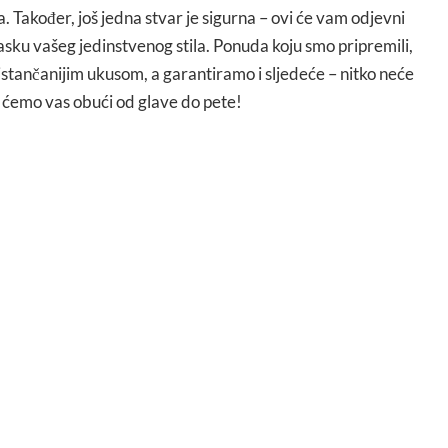
a. Također, još jedna stvar je sigurna – ovi će vam odjevni
sku vašeg jedinstvenog stila. Ponuda koju smo pripremili,
ajistančanijim ukusom, a garantiramo i sljedeće – nitko neće
r ćemo vas obući od glave do pete!