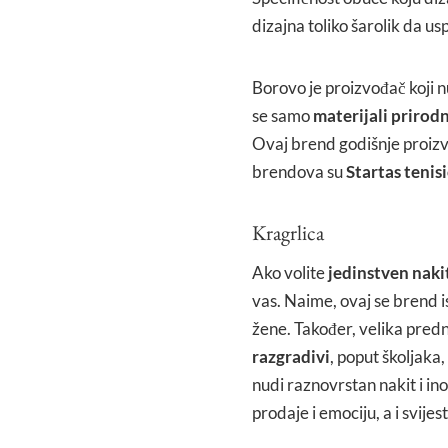
dizajna toliko šarolik da us
Borovo je proizvođač koji nu
se samo
materijali prirodn
Ovaj brend godišnje proizve
brendova su
Startas tenisi
Kragrlica
Ako volite
jedinstven naki
vas. Naime, ovaj se brend 
žene. Također, velika predn
razgradivi
, poput školjaka,
nudi raznovrstan nakit i in
prodaje i emociju, a i svije