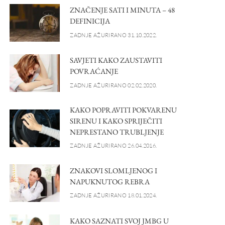
ZNAČENJE SATI I MINUTA – 48
DEFINICIJA
ZADNJE AŽURIRANO 31.10.2022.
SAVJETI KAKO ZAUSTAVITI
POVRAĆANJE
ZADNJE AŽURIRANO 02.02.2020.
KAKO POPRAVITI POKVARENU
SIRENU I KAKO SPRIJEČITI
NEPRESTANO TRUBLJENJE
ZADNJE AŽURIRANO 26.04.2016.
ZNAKOVI SLOMLJENOG I
NAPUKNUTOG REBRA
ZADNJE AŽURIRANO 18.01.2024.
KAKO SAZNATI SVOJ JMBG U