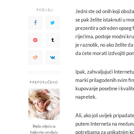
PODIJELI
Jedni ste od onih koji oboža
se pak želite istaknuti u m
prezentira određen opseg f
riječima, postoje modni kru
je raznolik, no ako želite d
da ćete morati izdvojiti po
Ipak, zahvaljujući Interne
marki prilagođenih svim fin
PREPORUČENO
kupovanje posebne i kvalite
napretek.
Ali, ako još uvijek pripadate
putem Interneta na međuna
Bijela odjeća za
potrebama za unikatnim kom
bajkovito proljeće